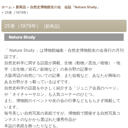
ホーム
>
新商品
>
自然史博物館友の会 会誌「Nature Study」
>
25巻（1979年）
25巻（1979年）
[
新商品
]
Nature Study
「 Nature Study 」は博物館編集・自然史博物館友の会発行の月刊
誌です。
自然史科学に関する話題が満載、生物（動物／昆虫／植物）・地
学（古生物／岩石／鉱物など）の各分野の記事や
大阪周辺の自然についての記事、また短報など、あなたが興味の
ある分野がきっ載っているはずです。
自然史科学の話題をやさしく紹介する「ジュニア会員のページ」
や「ネイチャーサロン」も人気コーナーのひとつ。
また、博物館のイベントや友の会の行事などももらさず掲載して
います。
毎号美しい自然写真の表紙ですが、博物館で開催する自然写真コ
ンテストのなかから選ばれた優秀作品が
本誌の表紙を飾ったりなども。