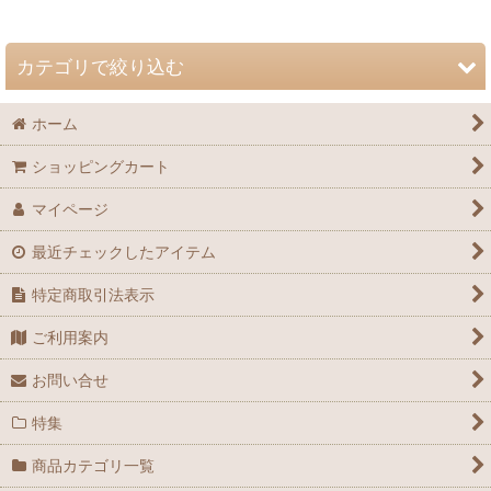
並び順
:
カテゴリで絞り込む
絞り込む
ホーム
自然史博物館友の会 会誌「Nature Study」 (全商品)
ショッピングカート
72巻（2026年）
マイページ
71巻（2025年）
最近チェックしたアイテム
70巻（2024年）
特定商取引法表示
69巻（2023年）
ご利用案内
68巻（2022年）
お問い合せ
67巻（2021年）
特集
66巻（2020年）
商品カテゴリ一覧