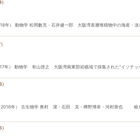
8）
18年） 動物学 松岡數充・石井健一郎 大阪湾表層堆積物中の海産・淡
7）
17年） 動物学 有山啓之 大阪湾南東部岩礁域で採集された”イソテッポ
6）
2016年） 古生物学 奥村 潔・石田 克・樽野博幸・河村善也 岐
5）