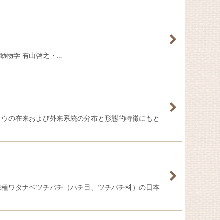
著論文 動物学 有山啓之・…
ドジョウの在来および外来系統の分布と形態的特徴にもと
 外来種ワタナベツチバチ（ハチ目、ツチバチ科）の日本