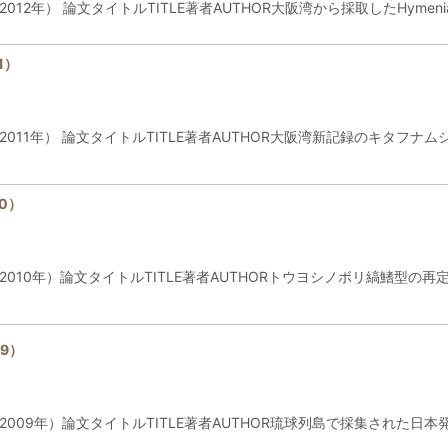
 論文タイトルTITLE著者AUTHOR大阪湾から採取したHymeniacidon fl
1）
011年） 論文タイトルTITLE著者AUTHOR大阪湾新記録のキタフ
0）
）論文タイトルTITLE著者AUTHORトウヨシノボリ縞鰭型の再定義と新標準和名の
9）
）論文タイトルTITLE著者AUTHOR琉球列島で採集された日本発記録のハゼ科魚類