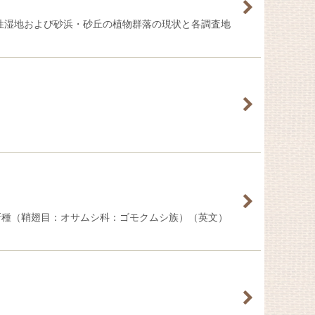
る塩性湿地および砂浜・砂丘の植物群落の現状と各調査地
 属の4新種（鞘翅目：オサムシ科：ゴモクムシ族）（英文）