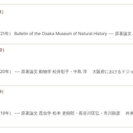
1）
letin of the Osaka Museum of Natural History --- 原
0）
20年） --- 原著論文 動物学 松井彰子・中島 淳 大阪府における
9）
19年） --- 原著論文 昆虫学 松本 吏樹郎・長谷川匡弘・市川顕彦