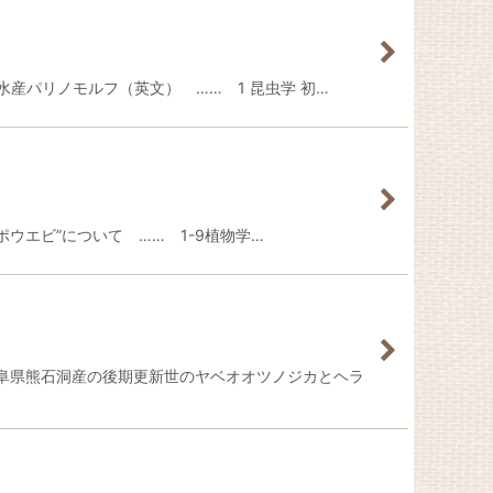
水産パリノモルフ（英文） …… 1 昆虫学 初…
ウエビ”について …… 1-9植物学…
阜県熊石洞産の後期更新世のヤベオオツノジカとヘラ