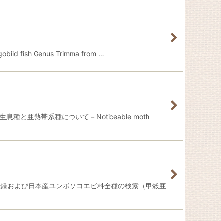
ish Genus Trimma from …
亜熱帯系種について－Noticeable moth
記録および日本産ユンボソコエビ科全種の検索（甲殻亜