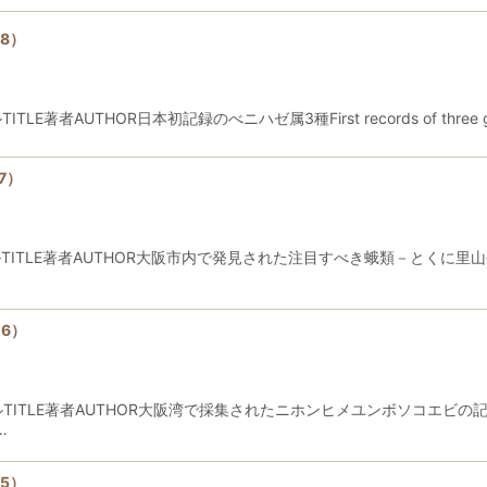
8）
HOR日本初記録のべニハゼ属3種First records of three gobiid f
7）
E著者AUTHOR大阪市内で発見された注目すべき蛾類－とくに里山生息種と
6）
TLE著者AUTHOR大阪湾で採集されたニホンヒメユンボソコエビの
…
5）