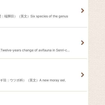
文）Six species of the genus
hange of avifauna in Senri-c…
ツボ科）（英文）A new moray eel、