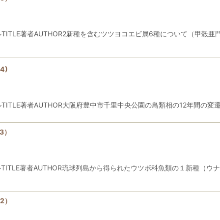
著者AUTHOR2新種を含むツツヨコエビ属6種について（甲殻亜門：端脚目）（英
4)
UTHOR大阪府豊中市千里中央公園の鳥類相の12年間の変遷Twelve-years c
3）
E著者AUTHOR琉球列島から得られたウツボ科魚類の１新種（ウナギ目：ウ
2）