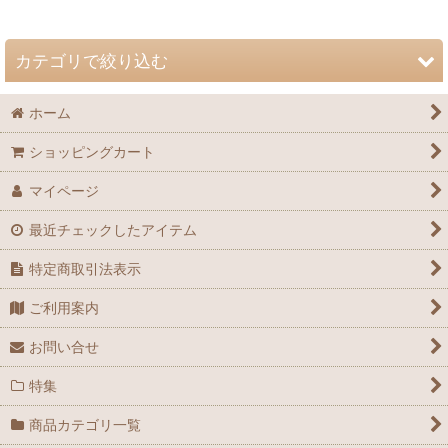
並び順
:
カテゴリで絞り込む
絞り込む
ホーム
自然史博物館友の会 会誌「Nature Study」 (全商品)
ショッピングカート
72巻（2026年）
マイページ
71巻（2025年）
最近チェックしたアイテム
70巻（2024年）
特定商取引法表示
69巻（2023年）
ご利用案内
68巻（2022年）
お問い合せ
67巻（2021年）
特集
66巻（2020年）
商品カテゴリ一覧