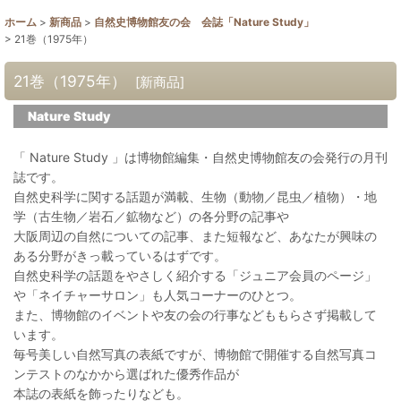
ホーム
>
新商品
>
自然史博物館友の会 会誌「Nature Study」
>
21巻（1975年）
21巻（1975年）
[
新商品
]
Nature Study
「 Nature Study 」は博物館編集・自然史博物館友の会発行の月刊
誌です。
自然史科学に関する話題が満載、生物（動物／昆虫／植物）・地
学（古生物／岩石／鉱物など）の各分野の記事や
大阪周辺の自然についての記事、また短報など、あなたが興味の
ある分野がきっ載っているはずです。
自然史科学の話題をやさしく紹介する「ジュニア会員のページ」
や「ネイチャーサロン」も人気コーナーのひとつ。
また、博物館のイベントや友の会の行事などももらさず掲載して
います。
毎号美しい自然写真の表紙ですが、博物館で開催する自然写真コ
ンテストのなかから選ばれた優秀作品が
本誌の表紙を飾ったりなども。