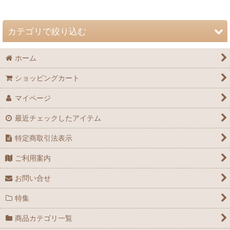
並び順
:
カテゴリで絞り込む
絞り込む
ホーム
自然史博物館友の会 会誌「Nature Study」 (全商品)
ショッピングカート
72巻（2026年）
マイページ
71巻（2025年）
最近チェックしたアイテム
70巻（2024年）
特定商取引法表示
69巻（2023年）
ご利用案内
68巻（2022年）
お問い合せ
67巻（2021年）
特集
66巻（2020年）
商品カテゴリ一覧