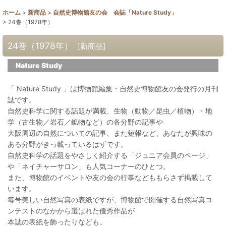
ホーム
>
新商品
>
自然史博物館友の会 会誌「Nature Study」
>
24巻（1978年）
24巻（1978年）
[
新商品
]
Nature Study
「 Nature Study 」は博物館編集・自然史博物館友の会発行の月刊
誌です。
自然史科学に関する話題が満載、生物（動物／昆虫／植物）・地
学（古生物／岩石／鉱物など）の各分野の記事や
大阪周辺の自然についての記事、また短報など、あなたが興味の
ある分野がきっ載っているはずです。
自然史科学の話題をやさしく紹介する「ジュニア会員のページ」
や「ネイチャーサロン」も人気コーナーのひとつ。
また、博物館のイベントや友の会の行事などももらさず掲載して
います。
毎号美しい自然写真の表紙ですが、博物館で開催する自然写真コ
ンテストのなかから選ばれた優秀作品が
本誌の表紙を飾ったりなども。