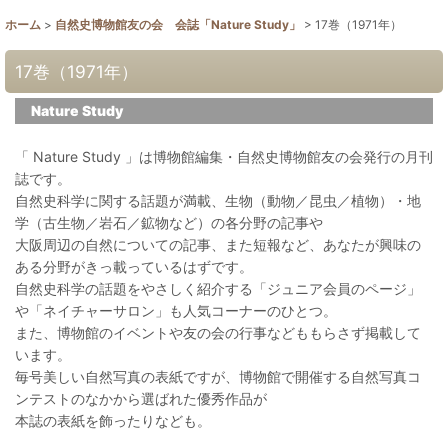
ホーム
>
自然史博物館友の会 会誌「Nature Study」
>
17巻（1971年）
17巻（1971年）
Nature Study
「 Nature Study 」は博物館編集・自然史博物館友の会発行の月刊
誌です。
自然史科学に関する話題が満載、生物（動物／昆虫／植物）・地
学（古生物／岩石／鉱物など）の各分野の記事や
大阪周辺の自然についての記事、また短報など、あなたが興味の
ある分野がきっ載っているはずです。
自然史科学の話題をやさしく紹介する「ジュニア会員のページ」
や「ネイチャーサロン」も人気コーナーのひとつ。
また、博物館のイベントや友の会の行事などももらさず掲載して
います。
毎号美しい自然写真の表紙ですが、博物館で開催する自然写真コ
ンテストのなかから選ばれた優秀作品が
本誌の表紙を飾ったりなども。