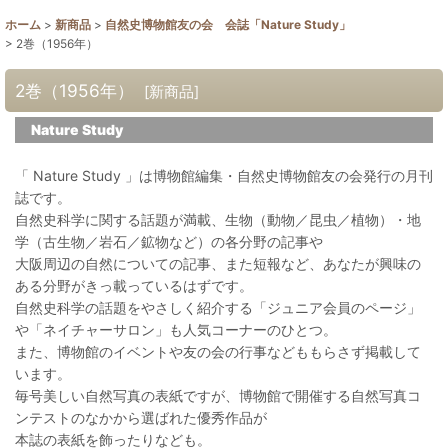
ホーム
>
新商品
>
自然史博物館友の会 会誌「Nature Study」
>
2巻（1956年）
2巻（1956年）
[
新商品
]
Nature Study
「 Nature Study 」は博物館編集・自然史博物館友の会発行の月刊
誌です。
自然史科学に関する話題が満載、生物（動物／昆虫／植物）・地
学（古生物／岩石／鉱物など）の各分野の記事や
大阪周辺の自然についての記事、また短報など、あなたが興味の
ある分野がきっ載っているはずです。
自然史科学の話題をやさしく紹介する「ジュニア会員のページ」
や「ネイチャーサロン」も人気コーナーのひとつ。
また、博物館のイベントや友の会の行事などももらさず掲載して
います。
毎号美しい自然写真の表紙ですが、博物館で開催する自然写真コ
ンテストのなかから選ばれた優秀作品が
本誌の表紙を飾ったりなども。