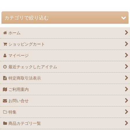
並び順
:
カテゴリで絞り込む
絞り込む
ホーム
自然史博物館友の会 会誌「Nature Study」 (全商品)
ショッピングカート
72巻（2026年）
マイページ
71巻（2025年）
最近チェックしたアイテム
70巻（2024年）
特定商取引法表示
69巻（2023年）
ご利用案内
68巻（2022年）
お問い合せ
67巻（2021年）
特集
66巻（2020年）
商品カテゴリ一覧