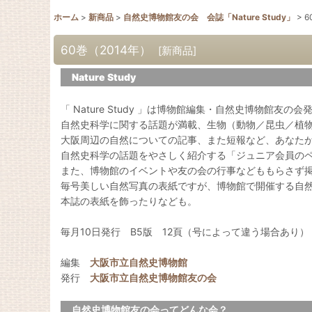
ホーム
>
新商品
>
自然史博物館友の会 会誌「Nature Study」
>
6
60巻（2014年）
[
新商品
]
Nature Study
「 Nature Study 」は博物館編集・自然史博物館友の
自然史科学に関する話題が満載、生物（動物／昆虫／植
大阪周辺の自然についての記事、また短報など、あなた
自然史科学の話題をやさしく紹介する「ジュニア会員の
また、博物館のイベントや友の会の行事などももらさず
毎号美しい自然写真の表紙ですが、博物館で開催する自
本誌の表紙を飾ったりなども。
毎月10日発行 B5版 12頁（号によって違う場合あり）
編集
大阪市立自然史博物館
発行
大阪市立自然史博物館友の会
自然史博物館友の会ってどんな会？