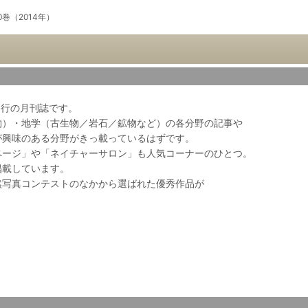
0巻（2014年）
会発行の月刊誌です。
物）・地学（古生物／岩石／鉱物など）の各分野の記事や
が興味のある分野がきっ載っているはずです。
ページ」や「ネイチャーサロン」も人気コーナーのひとつ。
掲載しています。
然写真コンテストのなかから選ばれた優秀作品が