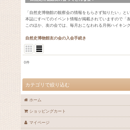
「自然史博物館の観察会の情報をもらさず知りたい」と
本誌にすべてのイベント情報が掲載されていますので「
このほか、友の会では、毎月おこなわれる月例ハイキン
自然史博物館友の会の入会手続き
0
件
表示数
:
並び順
:
カテゴリで絞り込む
ホーム
自然史博物館友の会 会誌「Nature Study」 (全商品)
ショッピングカート
72巻（2026年）
マイページ
71巻（2025年）