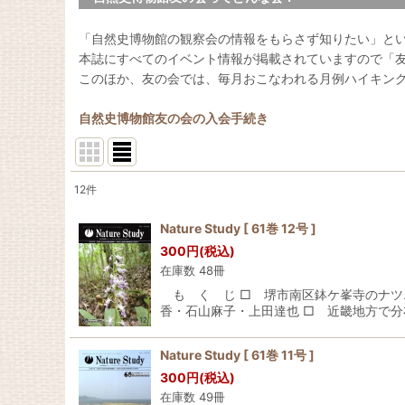
「自然史博物館の観察会の情報をもらさず知りたい」と
本誌にすべてのイベント情報が掲載されていますので「
このほか、友の会では、毎月おこなわれる月例ハイキン
自然史博物館友の会の入会手続き
12
件
表示数
:
Nature Study [ 61巻 12号 ]
300
円
(税込)
並び順
:
在庫数 48冊
も く じ □ 堺市南区鉢ケ峯寺のナツ
香・石山麻子・上田達也 □ 近畿地方で分
Nature Study [ 61巻 11号 ]
300
円
(税込)
在庫数 49冊