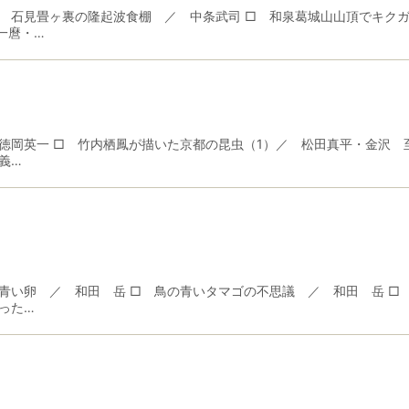
 石見畳ヶ裏の隆起波食棚 ／ 中条武司 □ 和泉葛城山山頂でキクガ
一麿・…
徳岡英一 □ 竹内栖鳳が描いた京都の昆虫（1）／ 松田真平・金沢
義…
青い卵 ／ 和田 岳 □ 鳥の青いタマゴの不思議 ／ 和田 岳 □
った…