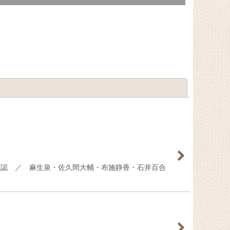
閉じる
確認 ／ 麻生泉・佐久間大輔・布施静香・石井百合