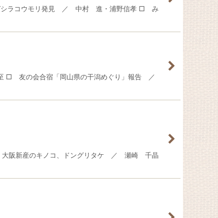
シラコウモリ発見 ／ 中村 進・浦野信孝 □ み
 至 □ 友の会合宿「岡山県の干潟めぐり」報告 ／
 大阪新産のキノコ、ドングリタケ ／ 瀬崎 千晶