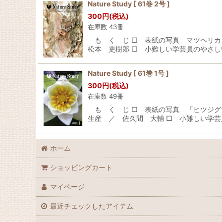
Nature Study [ 61巻 2号 ]
300
円
(税込)
在庫数 43冊
も く じ □ 表紙の写真 マツヘリカ
松本 吏樹郎 □ 小難しい学芸員のやさし
Nature Study [ 61巻 1号 ]
300
円
(税込)
在庫数 49冊
も く じ □ 表紙の写真 「ヒツジグ
生産 ／ 佐久間 大輔 □ 小難しい学芸
ホーム
ショッピングカート
マイページ
最近チェックしたアイテム