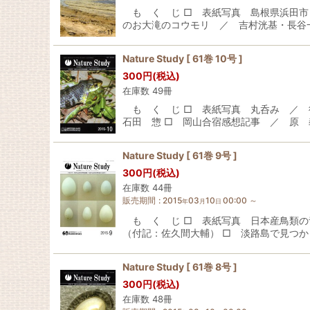
も く じ □ 表紙写真 島根県浜田市
のお大滝のコウモリ ／ 吉村洸基・長谷
Nature Study [ 61巻 10号 ]
300
円
(税込)
在庫数 49冊
も く じ □ 表紙写真 丸呑み ／ 
石田 惣 □ 岡山合宿感想記事 ／ 原 
Nature Study [ 61巻 9号 ]
300
円
(税込)
在庫数 44冊
販売期間
:
2015
03
10
00:00
～
年
月
日
も く じ □ 表紙写真 日本産鳥類の
（付記：佐久間大輔） □ 淡路島で見つか
Nature Study [ 61巻 8号 ]
300
円
(税込)
在庫数 48冊