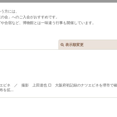
いう方には、
友の会」へのご入会がおすすめです。
グや合宿など、博物館とは一味違う行事も開催しています。
表示順変更
エビネ ／ 撮影 上田達也 □ 大阪府初記録のナツエビネを堺市で
絞り込む
布を拡…