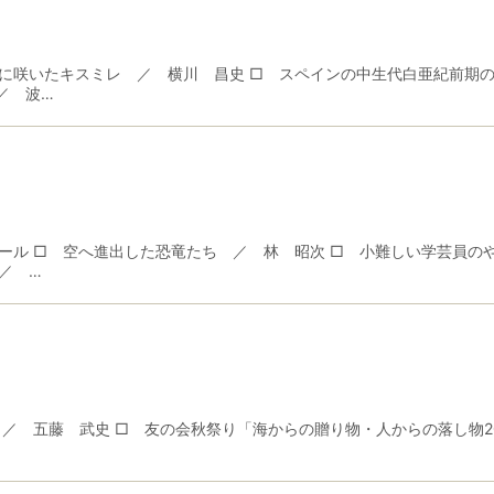
に咲いたキスミレ ／ 横川 昌史 □ スペインの中生代白亜紀前期の
／ 波…
ール □ 空へ進出した恐竜たち ／ 林 昭次 □ 小難しい学芸員
／ …
／ 五藤 武史 □ 友の会秋祭り「海からの贈り物・人からの落し物2