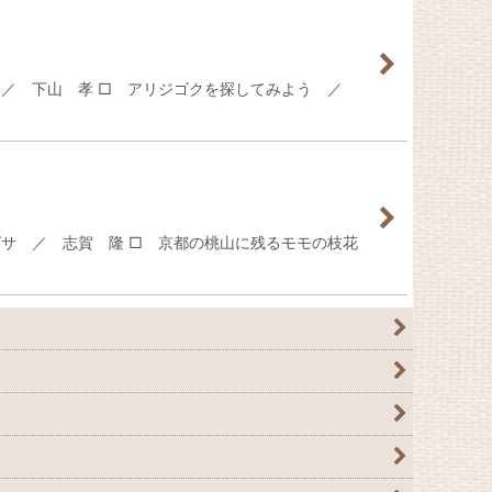
 ／ 下山 孝 □ アリジゴクを探してみよう ／
サ ／ 志賀 隆 □ 京都の桃山に残るモモの枝花