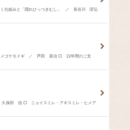
つく仕組みと「隠れひっつきむし」 ／ 長谷川 匡弘
メゴケモドギ ／ 芦田 喜治 □ 22年間のご支
 久保田 信 □ ニョイスミレ・アギスミレ・ヒメア