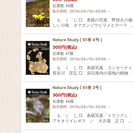
在庫数 49冊
販売期間
:
2015
03
10
00:00
～
年
月
日
も く じ □ 表紙の写真 野焼きの後
しい小咄 タマガンゾウビラメとデペラ 
Nature Study [ 61巻 4号 ]
300
円
(税込)
在庫数 47冊
販売期間
:
2015
03
10
00:00
～
年
月
日
も く じ □ 表紙写真 コンカベナト
長谷川 匡弘 □ 深日港内の湿地の植物 
Nature Study [ 61巻 3号 ]
300
円
(税込)
在庫数 49冊
販売期間
:
2015
03
10
00:00
～
年
月
日
も く じ □ 表紙写真「トラツグミ」 
アキオリイレボラ ／ 大古場 正 □ …