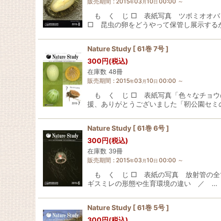
販売期間
:
2015
03
10
00:00
～
年
月
日
も く じ □ 表紙写真 ツボミオオバ
□ 昆虫の卵をどうやって保管し展示する
Nature Study [ 61巻 7号 ]
300
円
(税込)
在庫数 48冊
販売期間
:
2015
03
10
00:00
～
年
月
日
も く じ □ 表紙写真「色々なチョウ
援、ありがとうございました「靭公園セミ
Nature Study [ 61巻 6号 ]
300
円
(税込)
在庫数 39冊
販売期間
:
2015
03
10
00:00
～
年
月
日
も く じ □ 表紙の写真 放射管の全
ギスミレの形態や生育環境の違い ／ …
Nature Study [ 61巻 5号 ]
300
円
(税込)