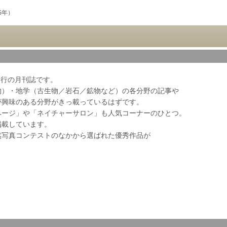
15年）
会発行の月刊誌です。
物）・地学（古生物／岩石／鉱物など）の各分野の記事や
が興味のある分野がきっ載っているはずです。
ページ」や「ネイチャーサロン」も人気コーナーのひとつ。
掲載しています。
然写真コンテストのなかから選ばれた優秀作品が