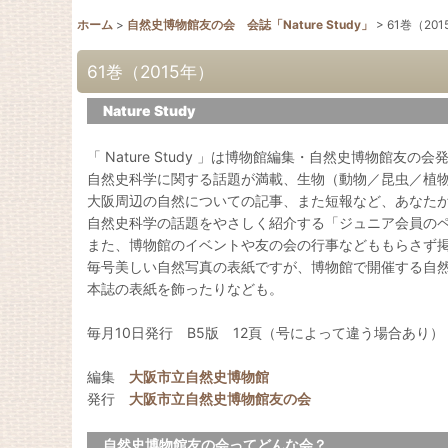
ホーム
>
自然史博物館友の会 会誌「Nature Study」
>
61巻（20
61巻（2015年）
Nature Study
「 Nature Study 」は博物館編集・自然史博物館友の
自然史科学に関する話題が満載、生物（動物／昆虫／植
大阪周辺の自然についての記事、また短報など、あなた
自然史科学の話題をやさしく紹介する「ジュニア会員の
また、博物館のイベントや友の会の行事などももらさず
毎号美しい自然写真の表紙ですが、博物館で開催する自
本誌の表紙を飾ったりなども。
毎月10日発行 B5版 12頁（号によって違う場合あり）
編集
大阪市立自然史博物館
発行
大阪市立自然史博物館友の会
自然史博物館友の会ってどんな会？