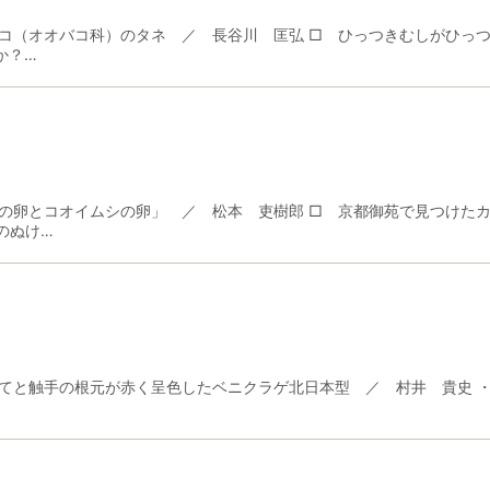
コ（オオバコ科）のタネ ／ 長谷川 匡弘 □ ひっつきむしがひっ
か？…
の卵とコオイムシの卵」 ／ 松本 吏樹郎 □ 京都御苑で見つけたカ
のぬけ…
てと触手の根元が赤く呈色したベニクラゲ北日本型 ／ 村井 貴史 ・