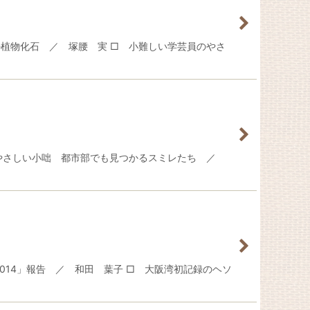
植物化石 ／ 塚腰 実 □ 小難しい学芸員のやさ
のやさしい小咄 都市部でも見つかるスミレたち ／
014」報告 ／ 和田 葉子 □ 大阪湾初記録のヘソ