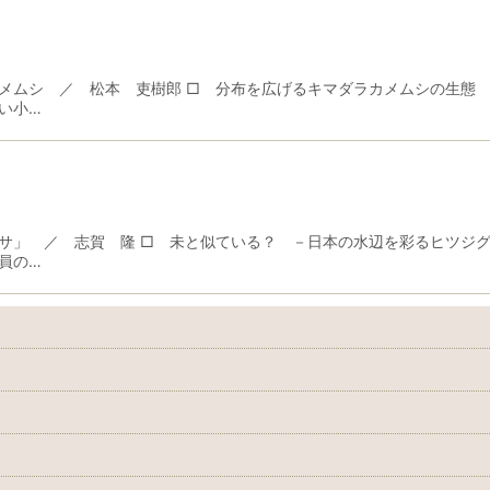
メムシ ／ 松本 吏樹郎 □ 分布を広げるキマダラカメムシの生態
い小…
サ」 ／ 志賀 隆 □ 未と似ている？ －日本の水辺を彩るヒツジグ
員の…