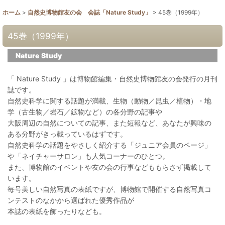
ホーム
>
自然史博物館友の会 会誌「Nature Study」
>
45巻（1999年）
45巻（1999年）
Nature Study
「 Nature Study 」は博物館編集・自然史博物館友の会発行の月刊
誌です。
自然史科学に関する話題が満載、生物（動物／昆虫／植物）・地
学（古生物／岩石／鉱物など）の各分野の記事や
大阪周辺の自然についての記事、また短報など、あなたが興味の
ある分野がきっ載っているはずです。
自然史科学の話題をやさしく紹介する「ジュニア会員のページ」
や「ネイチャーサロン」も人気コーナーのひとつ。
また、博物館のイベントや友の会の行事などももらさず掲載して
います。
毎号美しい自然写真の表紙ですが、博物館で開催する自然写真コ
ンテストのなかから選ばれた優秀作品が
本誌の表紙を飾ったりなども。