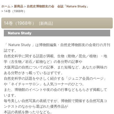
ホーム
>
新商品
>
自然史博物館友の会 会誌「Nature Study」
>
14巻（1968年）
14巻（1968年）
[
新商品
]
Nature Study
「 Nature Study 」は博物館編集・自然史博物館友の会発行の月刊
誌です。
自然史科学に関する話題が満載、生物（動物／昆虫／植物）・地
学（古生物／岩石／鉱物など）の各分野の記事や
大阪周辺の自然についての記事、また短報など、あなたが興味の
ある分野がきっ載っているはずです。
自然史科学の話題をやさしく紹介する「ジュニア会員のページ」
や「ネイチャーサロン」も人気コーナーのひとつ。
また、博物館のイベントや友の会の行事などももらさず掲載して
います。
毎号美しい自然写真の表紙ですが、博物館で開催する自然写真コ
ンテストのなかから選ばれた優秀作品が
本誌の表紙を飾ったりなども。