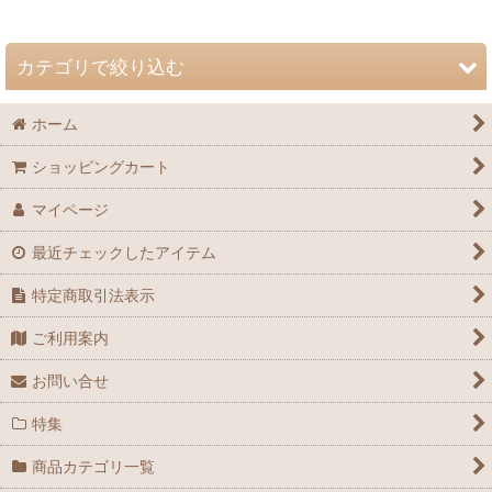
並び順
:
カテゴリで絞り込む
絞り込む
ホーム
自然史博物館友の会 会誌「Nature Study」 (全商品)
ショッピングカート
72巻（2026年）
マイページ
71巻（2025年）
最近チェックしたアイテム
70巻（2024年）
特定商取引法表示
69巻（2023年）
ご利用案内
68巻（2022年）
お問い合せ
67巻（2021年）
特集
66巻（2020年）
商品カテゴリ一覧