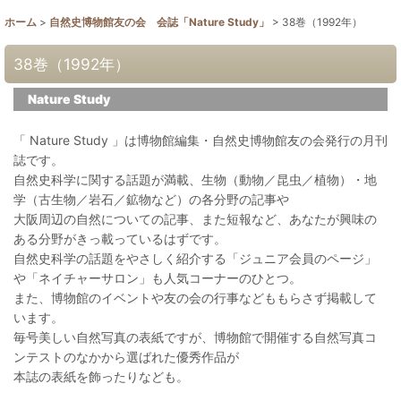
ホーム
>
自然史博物館友の会 会誌「Nature Study」
>
38巻（1992年）
38巻（1992年）
Nature Study
「 Nature Study 」は博物館編集・自然史博物館友の会発行の月刊
誌です。
自然史科学に関する話題が満載、生物（動物／昆虫／植物）・地
学（古生物／岩石／鉱物など）の各分野の記事や
大阪周辺の自然についての記事、また短報など、あなたが興味の
ある分野がきっ載っているはずです。
自然史科学の話題をやさしく紹介する「ジュニア会員のページ」
や「ネイチャーサロン」も人気コーナーのひとつ。
また、博物館のイベントや友の会の行事などももらさず掲載して
います。
毎号美しい自然写真の表紙ですが、博物館で開催する自然写真コ
ンテストのなかから選ばれた優秀作品が
本誌の表紙を飾ったりなども。