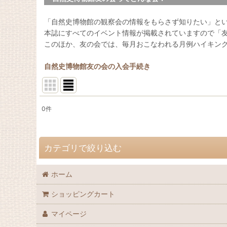
「自然史博物館の観察会の情報をもらさず知りたい」と
本誌にすべてのイベント情報が掲載されていますので「
このほか、友の会では、毎月おこなわれる月例ハイキン
自然史博物館友の会の入会手続き
0
件
表示数
:
並び順
:
カテゴリで絞り込む
ホーム
自然史博物館友の会 会誌「Nature Study」 (全商品)
ショッピングカート
72巻（2026年）
マイページ
71巻（2025年）