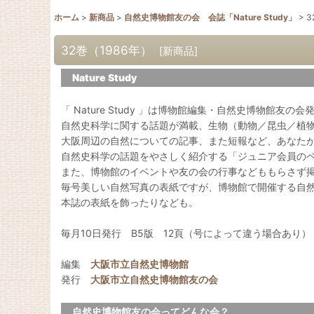
ホーム
>
新商品
>
自然史博物館友の会 会誌「Nature Study」
>
3
32巻（1986年）
[
新商品
]
Nature Study
「 Nature Study 」は博物館編集・自然史博物館友の
自然史科学に関する話題が満載、生物（動物／昆虫／植
大阪周辺の自然についての記事、また短報など、あなた
自然史科学の話題をやさしく紹介する「ジュニア会員の
また、博物館のイベントや友の会の行事などももらさず
毎号美しい自然写真の表紙ですが、博物館で開催する自
本誌の表紙を飾ったりなども。
毎月10日発行 B5版 12頁（号によって違う場合あり）
編集
大阪市立自然史博物館
発行
大阪市立自然史博物館友の会
自然史博物館友の会ってどんな会？