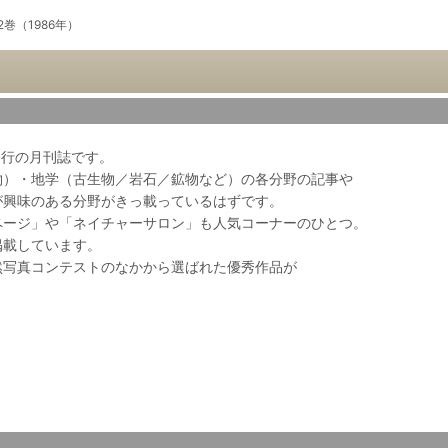
2巻（1986年）
会発行の月刊誌です。
物）・地学（古生物／岩石／鉱物など）の各分野の記事や
が興味のある分野がきっ載っているはずです。
ページ」や「ネイチャーサロン」も人気コーナーのひとつ。
掲載しています。
然写真コンテストのなかから選ばれた優秀作品が