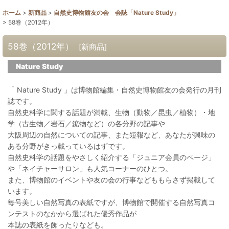
ホーム
>
新商品
>
自然史博物館友の会 会誌「Nature Study」
>
58巻（2012年）
58巻（2012年）
[
新商品
]
Nature Study
「 Nature Study 」は博物館編集・自然史博物館友の会発行の月刊
誌です。
自然史科学に関する話題が満載、生物（動物／昆虫／植物）・地
学（古生物／岩石／鉱物など）の各分野の記事や
大阪周辺の自然についての記事、また短報など、あなたが興味の
ある分野がきっ載っているはずです。
自然史科学の話題をやさしく紹介する「ジュニア会員のページ」
や「ネイチャーサロン」も人気コーナーのひとつ。
また、博物館のイベントや友の会の行事などももらさず掲載して
います。
毎号美しい自然写真の表紙ですが、博物館で開催する自然写真コ
ンテストのなかから選ばれた優秀作品が
本誌の表紙を飾ったりなども。