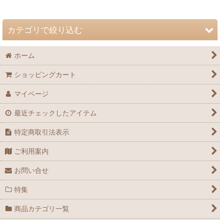
並び順
:
カテゴリで絞り込む
絞り込む
ホーム
自然史博物館友の会 会誌「Nature Study」 (全商品)
ショッピングカート
72巻（2026年）
マイページ
71巻（2025年）
最近チェックしたアイテム
70巻（2024年）
特定商取引法表示
69巻（2023年）
ご利用案内
68巻（2022年）
お問い合せ
67巻（2021年）
特集
66巻（2020年）
商品カテゴリ一覧