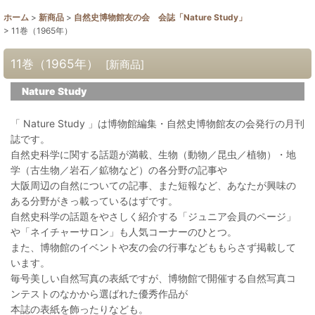
ホーム
>
新商品
>
自然史博物館友の会 会誌「Nature Study」
>
11巻（1965年）
11巻（1965年）
[
新商品
]
Nature Study
「 Nature Study 」は博物館編集・自然史博物館友の会発行の月刊
誌です。
自然史科学に関する話題が満載、生物（動物／昆虫／植物）・地
学（古生物／岩石／鉱物など）の各分野の記事や
大阪周辺の自然についての記事、また短報など、あなたが興味の
ある分野がきっ載っているはずです。
自然史科学の話題をやさしく紹介する「ジュニア会員のページ」
や「ネイチャーサロン」も人気コーナーのひとつ。
また、博物館のイベントや友の会の行事などももらさず掲載して
います。
毎号美しい自然写真の表紙ですが、博物館で開催する自然写真コ
ンテストのなかから選ばれた優秀作品が
本誌の表紙を飾ったりなども。