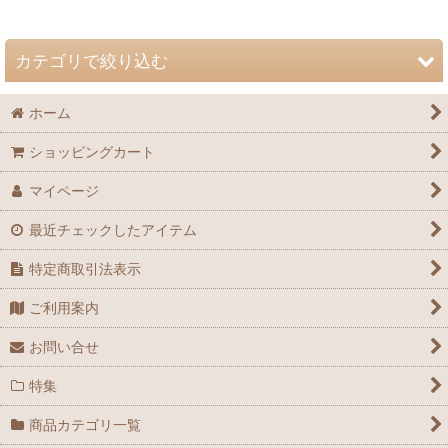
並び順
:
カテゴリで絞り込む
絞り込む
ホーム
自然史博物館友の会 会誌「Nature Study」 (全商品)
ショッピングカート
72巻（2026年）
マイページ
71巻（2025年）
最近チェックしたアイテム
70巻（2024年）
特定商取引法表示
69巻（2023年）
ご利用案内
68巻（2022年）
お問い合せ
67巻（2021年）
特集
66巻（2020年）
商品カテゴリ一覧