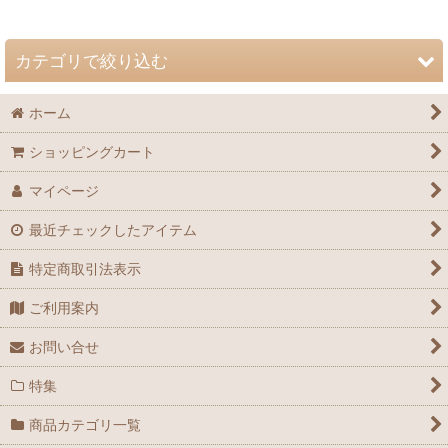
並び順
:
カテゴリで絞り込む
絞り込む
ホーム
自然史博物館友の会 会誌「Nature Study」 (全商品)
ショッピングカート
72巻（2026年）
マイページ
71巻（2025年）
最近チェックしたアイテム
70巻（2024年）
特定商取引法表示
69巻（2023年）
ご利用案内
68巻（2022年）
お問い合せ
67巻（2021年）
特集
66巻（2020年）
商品カテゴリ一覧