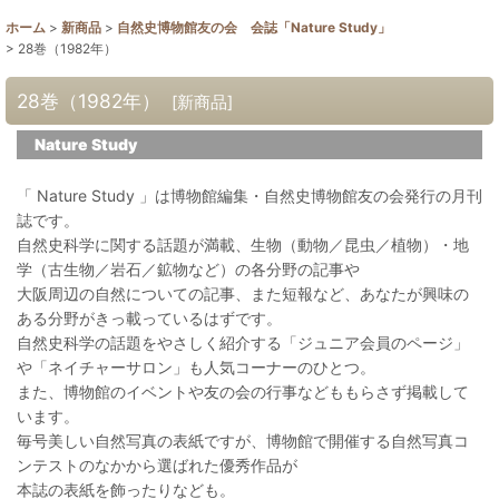
ホーム
>
新商品
>
自然史博物館友の会 会誌「Nature Study」
>
28巻（1982年）
28巻（1982年）
[
新商品
]
Nature Study
「 Nature Study 」は博物館編集・自然史博物館友の会発行の月刊
誌です。
自然史科学に関する話題が満載、生物（動物／昆虫／植物）・地
学（古生物／岩石／鉱物など）の各分野の記事や
大阪周辺の自然についての記事、また短報など、あなたが興味の
ある分野がきっ載っているはずです。
自然史科学の話題をやさしく紹介する「ジュニア会員のページ」
や「ネイチャーサロン」も人気コーナーのひとつ。
また、博物館のイベントや友の会の行事などももらさず掲載して
います。
毎号美しい自然写真の表紙ですが、博物館で開催する自然写真コ
ンテストのなかから選ばれた優秀作品が
本誌の表紙を飾ったりなども。