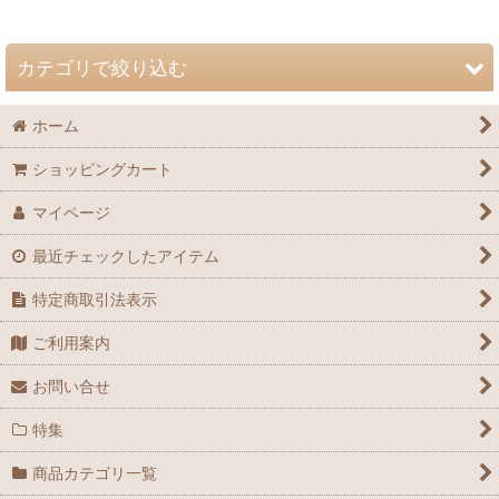
並び順
:
カテゴリで絞り込む
絞り込む
ホーム
自然史博物館友の会 会誌「Nature Study」 (全商品)
ショッピングカート
72巻（2026年）
マイページ
71巻（2025年）
最近チェックしたアイテム
70巻（2024年）
特定商取引法表示
69巻（2023年）
ご利用案内
68巻（2022年）
お問い合せ
67巻（2021年）
特集
66巻（2020年）
商品カテゴリ一覧