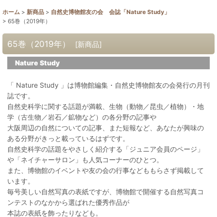
ホーム
>
新商品
>
自然史博物館友の会 会誌「Nature Study」
>
65巻（2019年）
65巻（2019年）
[
新商品
]
Nature Study
「 Nature Study 」は博物館編集・自然史博物館友の会発行の月刊
誌です。
自然史科学に関する話題が満載、生物（動物／昆虫／植物）・地
学（古生物／岩石／鉱物など）の各分野の記事や
大阪周辺の自然についての記事、また短報など、あなたが興味の
ある分野がきっと載っているはずです。
自然史科学の話題をやさしく紹介する「ジュニア会員のページ」
や「ネイチャーサロン」も人気コーナーのひとつ。
また、博物館のイベントや友の会の行事などももらさず掲載して
います。
毎号美しい自然写真の表紙ですが、博物館で開催する自然写真コ
ンテストのなかから選ばれた優秀作品が
本誌の表紙を飾ったりなども。