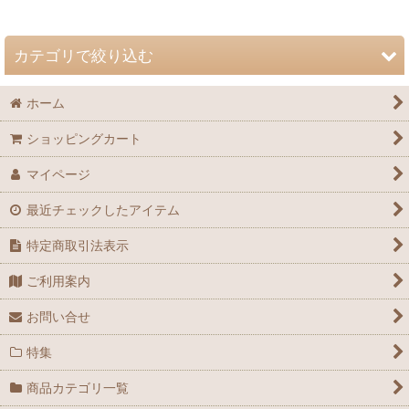
並び順
:
カテゴリで絞り込む
絞り込む
ホーム
自然史博物館友の会 会誌「Nature Study」 (全商品)
ショッピングカート
72巻（2026年）
マイページ
71巻（2025年）
最近チェックしたアイテム
70巻（2024年）
特定商取引法表示
69巻（2023年）
ご利用案内
68巻（2022年）
お問い合せ
67巻（2021年）
特集
66巻（2020年）
商品カテゴリ一覧