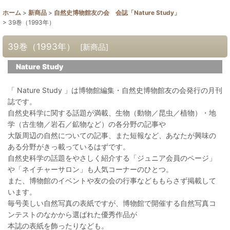
ホーム
>
新商品
>
自然史博物館友の会 会誌「Nature Study」
>
39巻（1993年）
39巻（1993年）
[
新商品
]
Nature Study
「 Nature Study 」は博物館編集・自然史博物館友の会発行の月刊
誌です。
自然史科学に関する話題が満載、生物（動物／昆虫／植物）・地
学（古生物／岩石／鉱物など）の各分野の記事や
大阪周辺の自然についての記事、また短報など、あなたが興味の
ある分野がきっ載っているはずです。
自然史科学の話題をやさしく紹介する「ジュニア会員のページ」
や「ネイチャーサロン」も人気コーナーのひとつ。
また、博物館のイベントや友の会の行事などももらさず掲載して
います。
毎号美しい自然写真の表紙ですが、博物館で開催する自然写真コ
ンテストのなかから選ばれた優秀作品が
本誌の表紙を飾ったりなども。