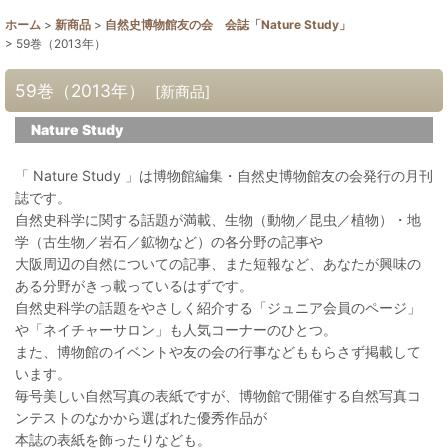
ホーム
>
新商品
>
自然史博物館友の会 会誌「Nature Study」
>
59巻（2013年）
59巻（2013年）
[
新商品
]
Nature Study
「 Nature Study 」は博物館編集・自然史博物館友の会発行の月刊
誌です。
自然史科学に関する話題が満載、生物（動物／昆虫／植物）・地
学（古生物／岩石／鉱物など）の各分野の記事や
大阪周辺の自然についての記事、また短報など、あなたが興味の
ある分野がきっ載っているはずです。
自然史科学の話題をやさしく紹介する「ジュニア会員のページ」
や「ネイチャーサロン」も人気コーナーのひとつ。
また、博物館のイベントや友の会の行事などももらさず掲載して
います。
毎号美しい自然写真の表紙ですが、博物館で開催する自然写真コ
ンテストのなかから選ばれた優秀作品が
本誌の表紙を飾ったりなども。