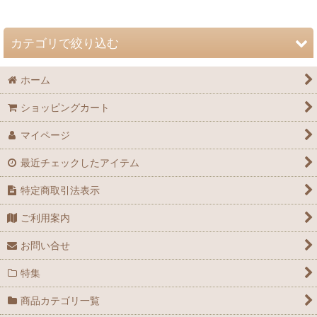
並び順
:
カテゴリで絞り込む
絞り込む
ホーム
自然史博物館友の会 会誌「Nature Study」 (全商品)
ショッピングカート
72巻（2026年）
マイページ
71巻（2025年）
最近チェックしたアイテム
70巻（2024年）
特定商取引法表示
69巻（2023年）
ご利用案内
68巻（2022年）
お問い合せ
67巻（2021年）
特集
66巻（2020年）
商品カテゴリ一覧