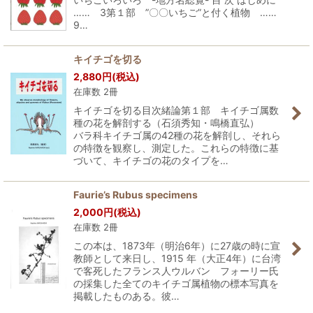
…… 3第１部 ”〇〇いちご”と付く植物 ……
9…
キイチゴを切る
2,880
円
(税込)
在庫数 2冊
キイチゴを切る目次緒論第１部 キイチゴ属数
種の花を解剖する（石須秀知・鳴橋直弘）
バラ科キイチゴ属の42種の花を解剖し、それら
の特徴を観察し、測定した。これらの特徴に基
づいて、キイチゴの花のタイプを…
Faurie’s Rubus specimens
2,000
円
(税込)
在庫数 2冊
この本は、1873年（明治6年）に27歳の時に宣
教師として来日し、1915 年（大正4年）に台湾
で客死したフランス人ウルバン フォーリー氏
の採集した全てのキイチゴ属植物の標本写真を
掲載したものある。彼…