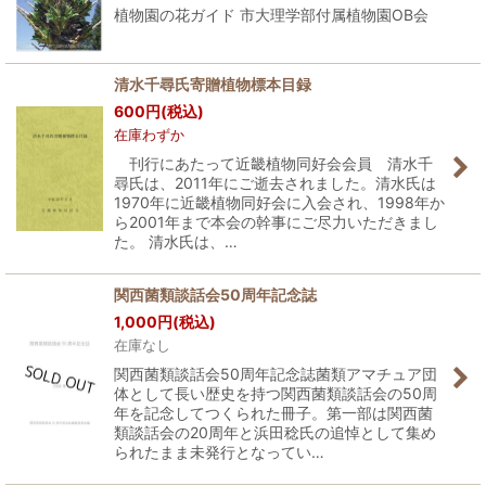
植物園の花ガイド 市大理学部付属植物園OB会
清水千尋氏寄贈植物標本目録
600
円
(税込)
在庫わずか
刊行にあたって近畿植物同好会会員 清水千
尋氏は、2011年にご逝去されました。清水氏は
1970年に近畿植物同好会に入会され、1998年か
ら2001年まで本会の幹事にご尽力いただきまし
た。 清水氏は、…
関西菌類談話会50周年記念誌
1,000
円
(税込)
在庫なし
関西菌類談話会50周年記念誌菌類アマチュア団
体として長い歴史を持つ関西菌類談話会の50周
年を記念してつくられた冊子。第一部は関西菌
類談話会の20周年と浜田稔氏の追悼として集め
られたまま未発行となってい…