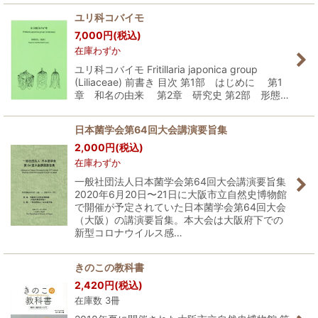
ユリ科コバイモ
7,000
円
(税込)
在庫わずか
ユリ科コバイモ Fritillaria japonica group
(Liliaceae) 前書き 目次 第1部 はじめに 第1
章 和名の由来 第2章 研究史 第2部 形態…
日本菌学会第64回大会講演要旨集
2,000
円
(税込)
在庫わずか
一般社団法人日本菌学会第64回大会講演要旨集
2020年6月20日〜21日に大阪市立自然史博物館
で開催が予定されていた日本菌学会第64回大会
（大阪）の講演要旨集。本大会は大阪府下での
新型コロナウイルス感…
きのこの教科書
2,420
円
(税込)
在庫数 3冊