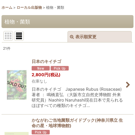
ホーム
>
ローカル出版物
>
植物・菌類
植物・菌類
表示順変更
閉じる
21
件
表示数
:
日本のキイチゴ
並び順
:
2,800
円
(税込)
在庫なし
絞り込む
日本のキイチゴ Japanese Rubus (Rosaceae)
著者 ： 鳴橋直弘 （大阪市立自然史博物館 外来
研究員）Naohiro Naruhashi現在日本で見られる
ほぼすべての種類のキイチゴ…
かながわご当地菌類ガイドブック(神奈川県立 生
命の星・地球博物館)