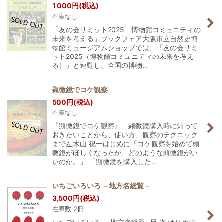
1,000
円
(税込)
在庫なし
「友の会サミット2025 博物館コミュニティの
未来を考える」ブックフェア大阪市立自然史博
物館ミュージアムショップでは、「友の会サミ
ット2025（博物館コミュニティの未来を考え
る）」と連動し、全国の博物…
顕微鏡でコケ観察
500
円
(税込)
在庫なし
『顕微鏡でコケ観察』 顕微鏡購入時に知って
おきたいことから、使い方、観察のテクニック
まで左木山 祝一はじめに「コケ観察を始めて頭
微鏡がほしくなったが、どのような頭微鏡がい
いのか。」 「顕微鏡を購入した…
いちごいろいろ －地方名総覧－
3,500
円
(税込)
在庫数 2冊
いちごいろいろ -地方名総覧- 目 次 はじめに