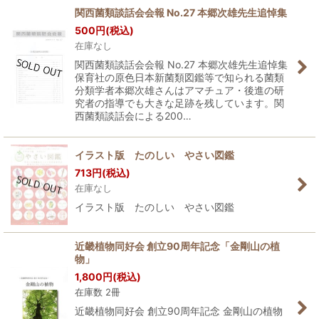
関西菌類談話会会報 No.27 本郷次雄先生追悼集
500
円
(税込)
在庫なし
関西菌類談話会会報 No.27 本郷次雄先生追悼集
保育社の原色日本新菌類図鑑等で知られる菌類
分類学者本郷次雄さんはアマチュア・後進の研
究者の指導でも大きな足跡を残しています。関
西菌類談話会による200…
イラスト版 たのしい やさい図鑑
713
円
(税込)
在庫なし
イラスト版 たのしい やさい図鑑
近畿植物同好会 創立90周年記念「金剛山の植
物」
1,800
円
(税込)
在庫数 2冊
近畿植物同好会 創立90周年記念 金剛山の植物