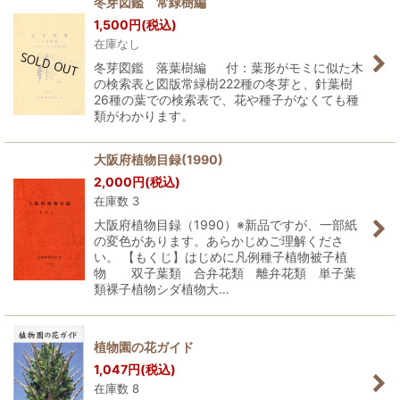
冬芽図鑑 常緑樹編
1,500
円
(税込)
在庫なし
冬芽図鑑 落葉樹編 付：葉形がモミに似た木
の検索表と図版常緑樹222種の冬芽と、針葉樹
26種の葉での検索表で、花や種子がなくても種
類がわかります。
大阪府植物目録(1990)
2,000
円
(税込)
在庫数 3
大阪府植物目録（1990）※新品ですが、一部紙
の変色があります。あらかじめご理解くださ
い。 【もくじ】はじめに凡例種子植物被子植
物 双子葉類 合弁花類 離弁花類 単子葉
類裸子植物シダ植物大…
植物園の花ガイド
1,047
円
(税込)
在庫数 8