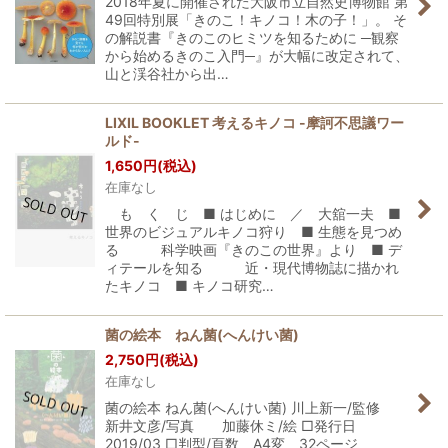
2018年夏に開催された大阪市立自然史博物館 第
49回特別展「きのこ！キノコ！木の子！」。 そ
の解説書『きのこのヒミツを知るために ─観察
から始めるきのこ入門─』が大幅に改定されて、
山と渓谷社から出…
LIXIL BOOKLET 考えるキノコ -摩訶不思議ワー
ルド-
1,650
円
(税込)
在庫なし
も く じ ■ はじめに ／ 大舘一夫 ■
世界のビジュアルキノコ狩り ■ 生態を見つめ
る 科学映画『きのこの世界』より ■ デ
ィテールを知る 近・現代博物誌に描かれ
たキノコ ■ キノコ研究…
菌の絵本 ねん菌(へんけい菌)
2,750
円
(税込)
在庫なし
菌の絵本 ねん菌(へんけい菌) 川上新一/監修
新井文彦/写真 加藤休ミ/絵 □発行日
2019/03 □判型/頁数 A4変 32ページ