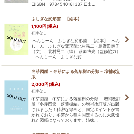
□ISBN 9784540181337 □出…
ふしぎな変形菌 【絵本】
1,100
円
(税込)
在庫なし
へんしーん ふしぎな変形菌 【絵本】 へん
しーん ふしぎな変形菌北村晃二・島野田鶴子
（文）、北村晃二（絵） 萩原博光（監修協力）
「へんしーん ふしぎな変…
冬芽図鑑 －冬芽による落葉樹の分類－ 増補改訂
版
2,000
円
(税込)
在庫なし
冬芽図鑑－冬芽による落葉樹の分類－ 増補改訂
版『冬芽図鑑 落葉樹編』の増補改訂版が出版
されました！精密な線画と、同定ポイントが書
かれており、冬芽から種を同定するのに大変優
れた図鑑になっております。姉妹…