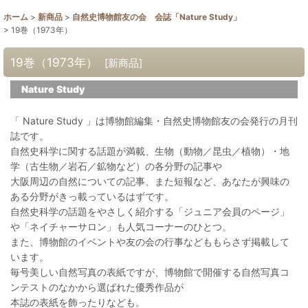
ホーム
>
新商品
>
自然史博物館友の会 会誌「Nature Study」
>
19巻（1973年）
19巻（1973年）
[
新商品
]
Nature Study
「 Nature Study 」は博物館編集・自然史博物館友の会発行の月刊
誌です。
自然史科学に関する話題が満載、生物（動物／昆虫／植物）・地
学（古生物／岩石／鉱物など）の各分野の記事や
大阪周辺の自然についての記事、また短報など、あなたが興味の
ある分野がきっ載っているはずです。
自然史科学の話題をやさしく紹介する「ジュニア会員のページ」
や「ネイチャーサロン」も人気コーナーのひとつ。
また、博物館のイベントや友の会の行事などももらさず掲載して
います。
毎号美しい自然写真の表紙ですが、博物館で開催する自然写真コ
ンテストのなかから選ばれた優秀作品が
本誌の表紙を飾ったりなども。