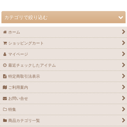
並び順
:
カテゴリで絞り込む
絞り込む
ホーム
自然史博物館友の会 会誌「Nature Study」 (全商品)
ショッピングカート
72巻（2026年）
マイページ
71巻（2025年）
最近チェックしたアイテム
70巻（2024年）
特定商取引法表示
69巻（2023年）
ご利用案内
68巻（2022年）
お問い合せ
67巻（2021年）
特集
66巻（2020年）
商品カテゴリ一覧