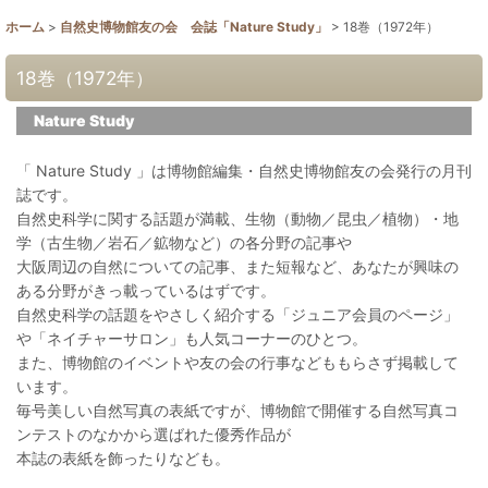
ホーム
>
自然史博物館友の会 会誌「Nature Study」
>
18巻（1972年）
18巻（1972年）
Nature Study
「 Nature Study 」は博物館編集・自然史博物館友の会発行の月刊
誌です。
自然史科学に関する話題が満載、生物（動物／昆虫／植物）・地
学（古生物／岩石／鉱物など）の各分野の記事や
大阪周辺の自然についての記事、また短報など、あなたが興味の
ある分野がきっ載っているはずです。
自然史科学の話題をやさしく紹介する「ジュニア会員のページ」
や「ネイチャーサロン」も人気コーナーのひとつ。
また、博物館のイベントや友の会の行事などももらさず掲載して
います。
毎号美しい自然写真の表紙ですが、博物館で開催する自然写真コ
ンテストのなかから選ばれた優秀作品が
本誌の表紙を飾ったりなども。