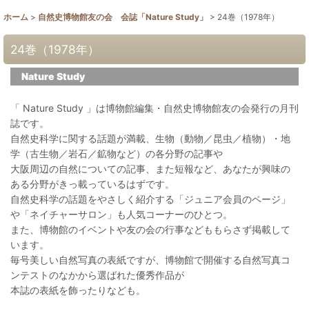
ホーム
>
自然史博物館友の会 会誌「Nature Study」
>
24巻（1978年）
24巻（1978年）
Nature Study
「 Nature Study 」は博物館編集・自然史博物館友の会発行の月刊
誌です。
自然史科学に関する話題が満載、生物（動物／昆虫／植物）・地
学（古生物／岩石／鉱物など）の各分野の記事や
大阪周辺の自然についての記事、また短報など、あなたが興味の
ある分野がきっ載っているはずです。
自然史科学の話題をやさしく紹介する「ジュニア会員のページ」
や「ネイチャーサロン」も人気コーナーのひとつ。
また、博物館のイベントや友の会の行事などももらさず掲載して
います。
毎号美しい自然写真の表紙ですが、博物館で開催する自然写真コ
ンテストのなかから選ばれた優秀作品が
本誌の表紙を飾ったりなども。