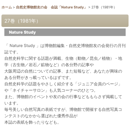
ホーム
>
自然史博物館友の会 会誌「Nature Study」
>
27巻（1981年）
27巻（1981年）
Nature Study
「 Nature Study 」は博物館編集・自然史博物館友の会発行の月刊
誌です。
自然史科学に関する話題が満載、生物（動物／昆虫／植物）・地
学（古生物／岩石／鉱物など）の各分野の記事や
大阪周辺の自然についての記事、また短報など、あなたが興味の
ある分野がきっ載っているはずです。
自然史科学の話題をやさしく紹介する「ジュニア会員のページ」
や「ネイチャーサロン」も人気コーナーのひとつ。
また、博物館のイベントや友の会の行事などももらさず掲載して
います。
毎号美しい自然写真の表紙ですが、博物館で開催する自然写真コ
ンテストのなかから選ばれた優秀作品が
本誌の表紙を飾ったりなども。