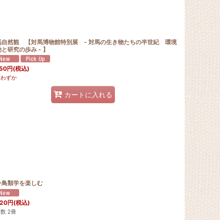
馬自然観 【対馬博物館特別展 - 対馬の生き物たちの半世紀 環境
と研究の歩み - 】
50
円
(税込)
庫わずか
カートに入れる
外鳥類学を楽しむ
620
円
(税込)
数 2冊