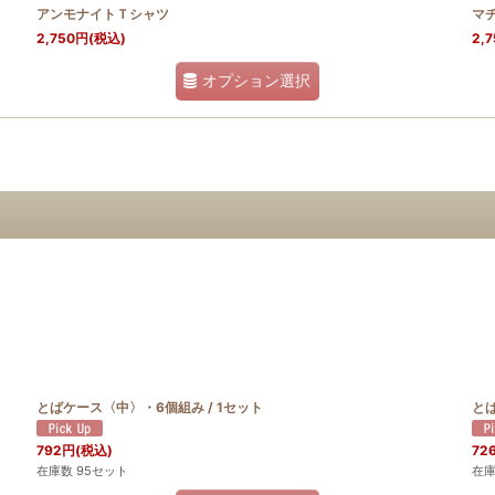
アンモナイトＴシャツ
マ
2,750
円
(税込)
2,7
オプション選択
とばケース〈中〉・6個組み / 1セット
とば
792
円
(税込)
72
在庫数 95セット
在庫