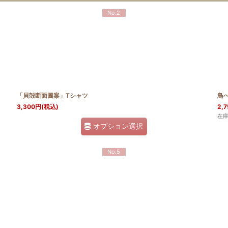
No.2
「貝殻断面圖案」Tシャツ
鳥
3,300
円
(税込)
2,7
在
オプション選択
No.5