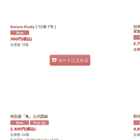
Nature Study [ 72巻 7号 ]
対
変動
300
円
(税込)
2,7
在庫数 19冊
在
カートに入れる
特別展「鳥」公式図録
野
2,400
円
(税込)
4,
在庫数 44冊
在庫
販売期間
:
2026
06
24
12:00
～
年
月
日