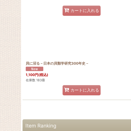
カートに入れる
貝に沼る－日本の貝類学研究300年史－
1,100
円
(税込)
在庫数 183冊
カートに入れる
Item Ranking