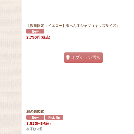
【数量限定：イエロー】虫へんＴシャツ（キッズサイズ）
2,750
円
(税込)
オプション選択
鯛の鯛図鑑
3,520
円
(税込)
在庫数 3冊