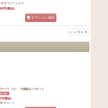
チカネワニＴシャツ
50
円
(税込)
オプション選択
もっと見る
ケース〈小〉・6個組み / 1セット
6
円
(税込)
数 67セット