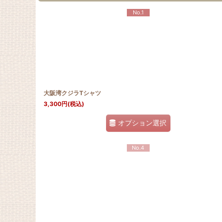
No.1
大阪湾クジラTシャツ
3,300
円
(税込)
オプション選択
No.4