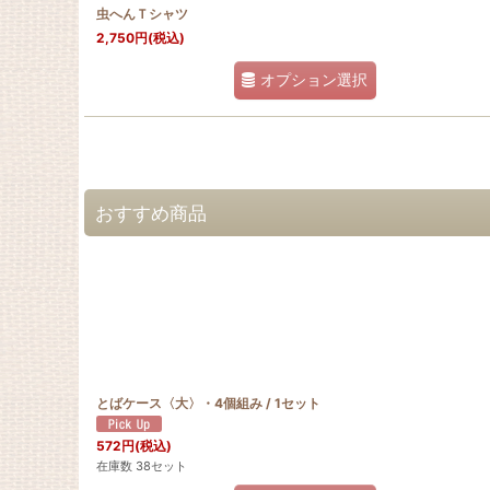
虫へんＴシャツ
2,750
円
(税込)
オプション選択
おすすめ商品
とばケース〈大〉・4個組み / 1セット
572
円
(税込)
在庫数 38セット