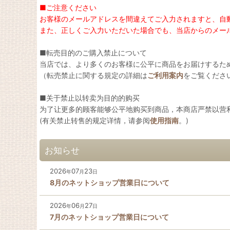
■ご注意ください
お客様のメールアドレスを間違えてご入力されますと、自
また、正しくご入力いただいた場合でも、当店からのメー
■転売目的のご購入禁止について
当店では、より多くのお客様に公平に商品をお届けするた
（転売禁止に関する規定の詳細は
ご利用案内
をご覧くださ
■关于禁止以转卖为目的的购买
为了让更多的顾客能够公平地购买到商品，本商店严禁以营
(有关禁止转售的规定详情，请参阅
使用指南
。)
お知らせ
2026
07
23
年
月
日
8月のネットショップ営業日について
2026
06
27
年
月
日
7月のネットショップ営業日について