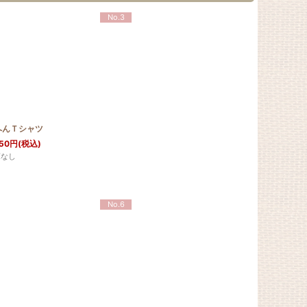
No.3
へんＴシャツ
50
円
(税込)
庫なし
No.6