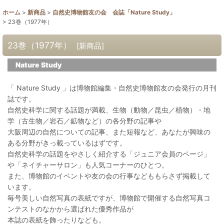
ホーム
>
新商品
>
自然史博物館友の会 会誌「Nature Study」
>
23巻（1977年）
23巻（1977年）
[
新商品
]
Nature Study
「 Nature Study 」は博物館編集・自然史博物館友の会発行の月刊
誌です。
自然史科学に関する話題が満載、生物（動物／昆虫／植物）・地
学（古生物／岩石／鉱物など）の各分野の記事や
大阪周辺の自然についての記事、また短報など、あなたが興味の
ある分野がきっ載っているはずです。
自然史科学の話題をやさしく紹介する「ジュニア会員のページ」
や「ネイチャーサロン」も人気コーナーのひとつ。
また、博物館のイベントや友の会の行事などももらさず掲載して
います。
毎号美しい自然写真の表紙ですが、博物館で開催する自然写真コ
ンテストのなかから選ばれた優秀作品が
本誌の表紙を飾ったりなども。