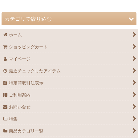
並び順
:
カテゴリで絞り込む
絞り込む
ホーム
自然史博物館友の会 会誌「Nature Study」 (全商品)
ショッピングカート
72巻（2026年）
マイページ
71巻（2025年）
最近チェックしたアイテム
70巻（2024年）
特定商取引法表示
69巻（2023年）
ご利用案内
68巻（2022年）
お問い合せ
67巻（2021年）
特集
66巻（2020年）
商品カテゴリ一覧