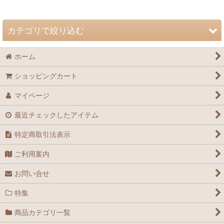
並び順
:
カテゴリで絞り込む
絞り込む
ホーム
自然史博物館友の会 会誌「Nature Study」 (全商品)
ショッピングカート
72巻（2026年）
マイページ
71巻（2025年）
最近チェックしたアイテム
70巻（2024年）
特定商取引法表示
69巻（2023年）
ご利用案内
68巻（2022年）
お問い合せ
67巻（2021年）
特集
66巻（2020年）
商品カテゴリ一覧