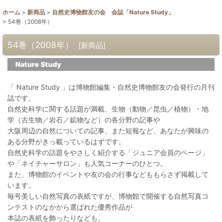
ホーム
>
新商品
>
自然史博物館友の会 会誌「Nature Study」
>
54巻（2008年）
54巻（2008年）
[
新商品
]
Nature Study
「 Nature Study 」は博物館編集・自然史博物館友の会発行の月刊
誌です。
自然史科学に関する話題が満載、生物（動物／昆虫／植物）・地
学（古生物／岩石／鉱物など）の各分野の記事や
大阪周辺の自然についての記事、また短報など、あなたが興味の
ある分野がきっ載っているはずです。
自然史科学の話題をやさしく紹介する「ジュニア会員のページ」
や「ネイチャーサロン」も人気コーナーのひとつ。
また、博物館のイベントや友の会の行事などももらさず掲載して
います。
毎号美しい自然写真の表紙ですが、博物館で開催する自然写真コ
ンテストのなかから選ばれた優秀作品が
本誌の表紙を飾ったりなども。