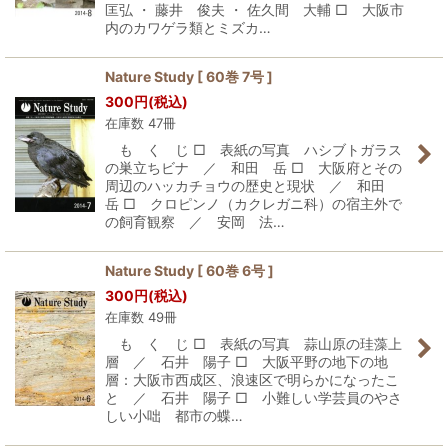
匡弘 ・ 藤井 俊夫 ・ 佐久間 大輔 □ 大阪市
内のカワゲラ類とミズカ…
Nature Study [ 60巻 7号 ]
300
円
(税込)
在庫数 47冊
も く じ □ 表紙の写真 ハシブトガラス
の巣立ちビナ ／ 和田 岳 □ 大阪府とその
周辺のハッカチョウの歴史と現状 ／ 和田
岳 □ クロピンノ（カクレガニ科）の宿主外で
の飼育観察 ／ 安岡 法…
Nature Study [ 60巻 6号 ]
300
円
(税込)
在庫数 49冊
も く じ □ 表紙の写真 蒜山原の珪藻上
層 ／ 石井 陽子 □ 大阪平野の地下の地
層：大阪市西成区、浪速区で明らかになったこ
と ／ 石井 陽子 □ 小難しい学芸員のやさ
しい小咄 都市の蝶…