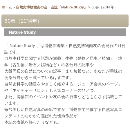
ホーム
>
自然史博物館友の会 会誌「Nature Study」
>
60巻（2014年）
60巻（2014年）
Nature Study
「 Nature Study 」は博物館編集・自然史博物館友の会発行の月刊
誌です。
自然史科学に関する話題が満載、生物（動物／昆虫／植物）・地
学（古生物／岩石／鉱物など）の各分野の記事や
大阪周辺の自然についての記事、また短報など、あなたが興味の
ある分野がきっ載っているはずです。
自然史科学の話題をやさしく紹介する「ジュニア会員のページ」
や「ネイチャーサロン」も人気コーナーのひとつ。
また、博物館のイベントや友の会の行事などももらさず掲載して
います。
毎号美しい自然写真の表紙ですが、博物館で開催する自然写真コ
ンテストのなかから選ばれた優秀作品が
本誌の表紙を飾ったりなども。