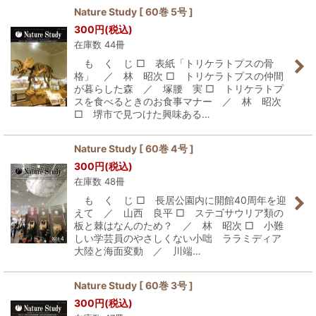
Nature Study [ 60巻 5号 ]
300
円
(税込)
在庫数 44冊
も く じ □ 表紙「トリケラトプスの骨
格」 ／ 林 昭次 □ トリケラトプスの仲間
が暮らした森 ／ 塚腰 実 □ トリケラトプ
スを食べるときのお食事マナー ／ 林 昭次
□ 堺市で見つけた興味ある…
Nature Study [ 60巻 4号 ]
300
円
(税込)
在庫数 48冊
も く じ □ 長居公園内に開館40周年を迎
えて ／ 山西 良平 □ ステゴサウリア類の
板と棘はなんのため？ ／ 林 昭次 □ 小難
しい学芸員のやさしくない小咄 ララミディア
大陸と海面変動 ／ 川端…
Nature Study [ 60巻 3号 ]
300
円
(税込)