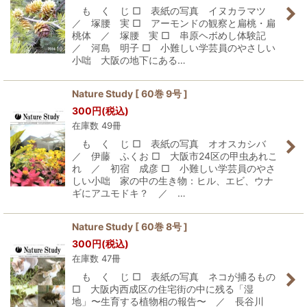
も く じ □ 表紙の写真 イヌカラマツ
／ 塚腰 実 □ アーモンドの観察と扁桃・扁
桃体 ／ 塚腰 実 □ 串原ヘボめし体験記
／ 河島 明子 □ 小難しい学芸員のやさしい
小咄 大阪の地下にある…
Nature Study [ 60巻 9号 ]
300
円
(税込)
在庫数 49冊
も く じ □ 表紙の写真 オオスカシバ
／ 伊藤 ふくお □ 大阪市24区の甲虫あれこ
れ ／ 初宿 成彦 □ 小難しい学芸員のやさ
しい小咄 家の中の生き物：ヒル、エビ、ウナ
ギにアユモドキ？ ／ …
Nature Study [ 60巻 8号 ]
300
円
(税込)
在庫数 47冊
も く じ □ 表紙の写真 ネコが捕るもの
□ 大阪内西成区の住宅街の中に残る「湿
地」〜生育する植物相の報告〜 ／ 長谷川