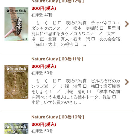
Nature Study [ 60巻 12号 ]
300
円
(税込)
並び順
:
在庫数 47冊
も く じ □ 表紙の写真 チャバネフユエ
絞り込む
ダシャクのメス ／ 松本 吏樹郎 □ 男里川
河口に生息するタケノコカワニナ ／ 大古
場 正・北藤 真人・石田 惣 □ 友の会合宿
「蒜山・大山」の報告 □ …
Nature Study [ 60巻 11号 ]
300
円
(税込)
在庫数 50冊
も く じ □ 表紙の写真 ビルの石材のカ
ンラン岩 ／ 川端 清司 □ 梅田で岩石観察
をしよう！ ／ 川端 清司 □ 「標本の名前
を調べよう＆達人による標本トーク」報告 □
小難しい学芸員のやさし…
Nature Study [ 60巻 10号 ]
300
円
(税込)
在庫数 50冊