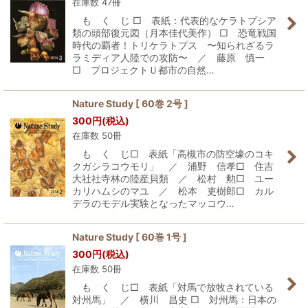
在庫数 47冊
も く じ □ 表紙：代表的なケラトプシア
類の頭部復元図（月本佳代美作） □ 恐竜戦国
時代の覇者！トリケラトプス 〜知られざるラ
ラミディア人陸での攻防〜 ／ 藤原 慎一
□ プロジェクトＵ都市の自然…
Nature Study [ 60巻 2号 ]
300
円
(税込)
在庫数 50冊
も く じ□ 表紙「高槻市の防空壕のコキ
クガシラコウモリ」 ／ 浦野 信孝□ 住吉
大社社寺林の陸産貝類 ／ 松村 勲□ ユー
カリハムシのマユ ／ 松本 吏樹郎□ カル
デラのモデル実験となったマッコウ…
Nature Study [ 60巻 1号 ]
300
円
(税込)
在庫数 50冊
も く じ□ 表紙「対馬で放牧されている
対州馬」 ／ 横川 昌史 □ 対州馬：日本の