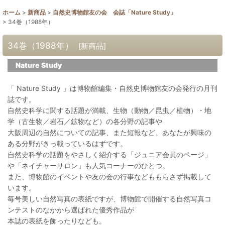
ホーム
>
新商品
>
自然史博物館友の会 会誌「Nature Study」
>
34巻（1988年）
34巻（1988年）
[
新商品
]
Nature Study
「 Nature Study 」は博物館編集・自然史博物館友の会発行の月刊
誌です。
自然史科学に関する話題が満載、生物（動物／昆虫／植物）・地
学（古生物／岩石／鉱物など）の各分野の記事や
大阪周辺の自然についての記事、また短報など、あなたが興味の
ある分野がきっ載っているはずです。
自然史科学の話題をやさしく紹介する「ジュニア会員のページ」
や「ネイチャーサロン」も人気コーナーのひとつ。
また、博物館のイベントや友の会の行事などももらさず掲載して
います。
毎号美しい自然写真の表紙ですが、博物館で開催する自然写真コ
ンテストのなかから選ばれた優秀作品が
本誌の表紙を飾ったりなども。