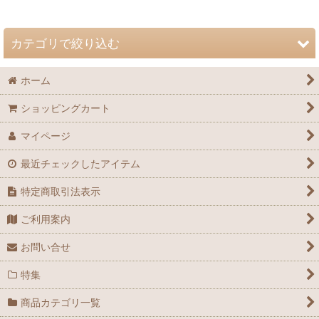
並び順
:
カテゴリで絞り込む
絞り込む
ホーム
自然史博物館友の会 会誌「Nature Study」 (全商品)
ショッピングカート
72巻（2026年）
マイページ
71巻（2025年）
最近チェックしたアイテム
70巻（2024年）
特定商取引法表示
69巻（2023年）
ご利用案内
68巻（2022年）
お問い合せ
67巻（2021年）
特集
66巻（2020年）
商品カテゴリ一覧