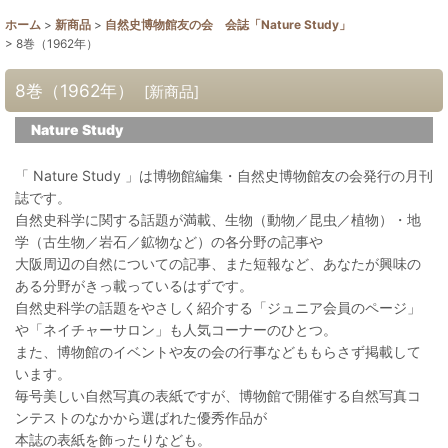
ホーム
>
新商品
>
自然史博物館友の会 会誌「Nature Study」
>
8巻（1962年）
8巻（1962年）
[
新商品
]
Nature Study
「 Nature Study 」は博物館編集・自然史博物館友の会発行の月刊
誌です。
自然史科学に関する話題が満載、生物（動物／昆虫／植物）・地
学（古生物／岩石／鉱物など）の各分野の記事や
大阪周辺の自然についての記事、また短報など、あなたが興味の
ある分野がきっ載っているはずです。
自然史科学の話題をやさしく紹介する「ジュニア会員のページ」
や「ネイチャーサロン」も人気コーナーのひとつ。
また、博物館のイベントや友の会の行事などももらさず掲載して
います。
毎号美しい自然写真の表紙ですが、博物館で開催する自然写真コ
ンテストのなかから選ばれた優秀作品が
本誌の表紙を飾ったりなども。