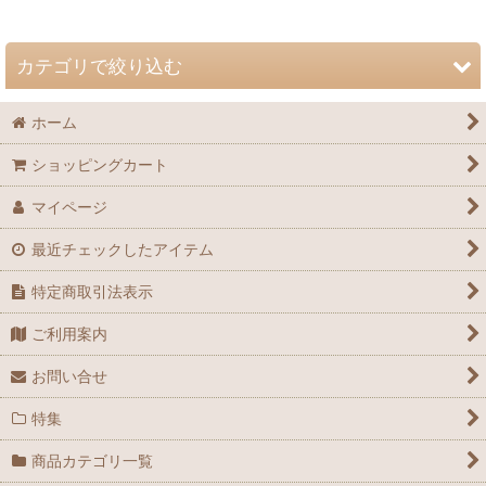
並び順
:
カテゴリで絞り込む
絞り込む
ホーム
自然史博物館友の会 会誌「Nature Study」 (全商品)
ショッピングカート
72巻（2026年）
マイページ
71巻（2025年）
最近チェックしたアイテム
70巻（2024年）
特定商取引法表示
69巻（2023年）
ご利用案内
68巻（2022年）
お問い合せ
67巻（2021年）
特集
66巻（2020年）
商品カテゴリ一覧