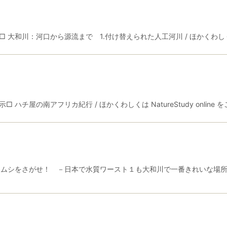
川：河口から源流まで 1.付け替えられた人工河川 / ほかくわしくは Nat
の南アフリカ紀行 / ほかくわしくは NatureStudy online をご覧
シをさがせ！ －日本で水質ワースト１も大和川で一番きれいな場所を見つけよ