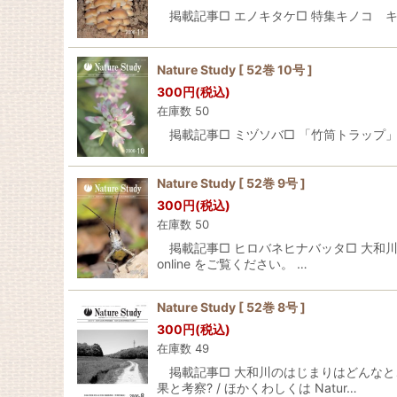
掲載記事□ エノキタケ□ 特集キノコ キノコの
Nature Study [ 52巻 10号 ]
300
円
(税込)
在庫数 50
掲載記事□ ミヅソバ□ 「竹筒トラップ」を用
Nature Study [ 52巻 9号 ]
300
円
(税込)
在庫数 50
掲載記事□ ヒロバネヒナバッタ□ 大和川水
online をご覧ください。 …
Nature Study [ 52巻 8号 ]
300
円
(税込)
在庫数 49
掲載記事□ 大和川のはじまりはどんなとこ
果と考察? / ほかくわしくは Natur…