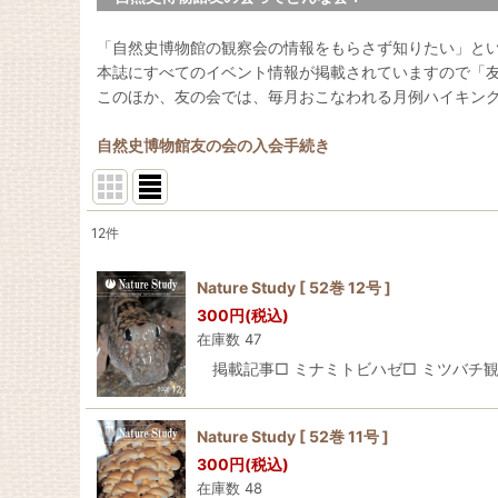
「自然史博物館の観察会の情報をもらさず知りたい」と
本誌にすべてのイベント情報が掲載されていますので「
このほか、友の会では、毎月おこなわれる月例ハイキン
自然史博物館友の会の入会手続き
12
件
表示数
:
Nature Study [ 52巻 12号 ]
並び順
:
300
円
(税込)
在庫数 47
掲載記事□ ミナミトビハゼ□ ミツバチ観察記録（
Nature Study [ 52巻 11号 ]
300
円
(税込)
在庫数 48