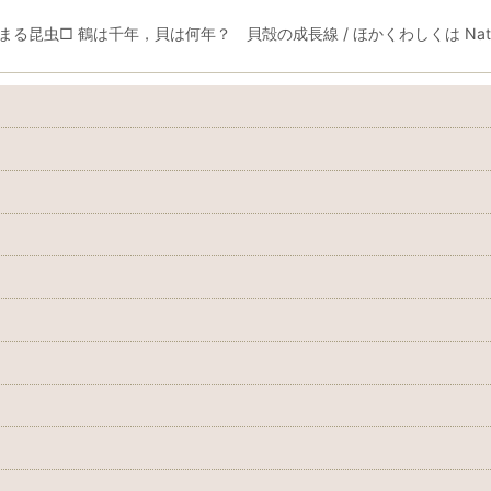
□ 鶴は千年，貝は何年？ 貝殻の成長線 / ほかくわしくは NatureStu