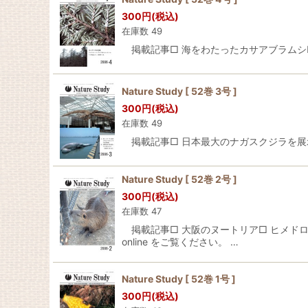
300
円
(税込)
在庫数 49
掲載記事□ 海をわたったカサアブラムシ□ 大和
Nature Study [ 52巻 3号 ]
300
円
(税込)
在庫数 49
掲載記事□ 日本最大のナガスクジラを展示□ ハチ屋
Nature Study [ 52巻 2号 ]
300
円
(税込)
在庫数 47
掲載記事□ 大阪のヌートリア□ ヒメドロム
online をご覧ください。 …
Nature Study [ 52巻 1号 ]
300
円
(税込)