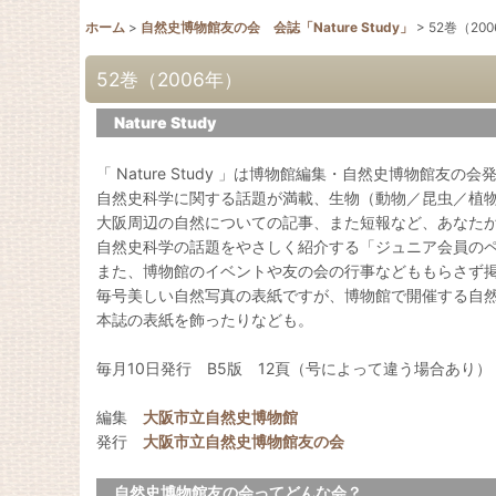
ホーム
>
自然史博物館友の会 会誌「Nature Study」
>
52巻（20
52巻（2006年）
Nature Study
「 Nature Study 」は博物館編集・自然史博物館友の
自然史科学に関する話題が満載、生物（動物／昆虫／植
大阪周辺の自然についての記事、また短報など、あなた
自然史科学の話題をやさしく紹介する「ジュニア会員の
また、博物館のイベントや友の会の行事などももらさず
毎号美しい自然写真の表紙ですが、博物館で開催する自
本誌の表紙を飾ったりなども。
毎月10日発行 B5版 12頁（号によって違う場合あり）
編集
大阪市立自然史博物館
発行
大阪市立自然史博物館友の会
自然史博物館友の会ってどんな会？