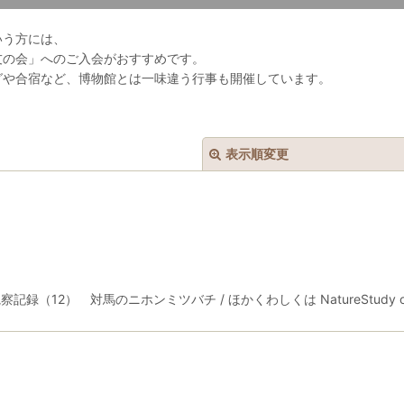
いう方には、
友の会」へのご入会がおすすめです。
グや合宿など、博物館とは一味違う行事も開催しています。
表示順変更
12） 対馬のニホンミツバチ / ほかくわしくは NatureStudy onl
絞り込む