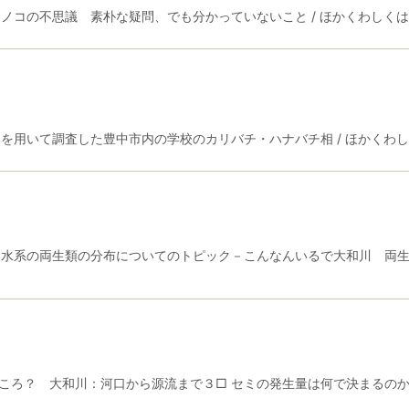
不思議 素朴な疑問、でも分かっていないこと / ほかくわしくは Nature
いて調査した豊中市内の学校のカリバチ・ハナバチ相 / ほかくわしくは Nat
系の両生類の分布についてのトピック－こんなんいるで大和川 両生類残された
ろ？ 大和川：河口から源流まで３□ セミの発生量は何で決まるのか？