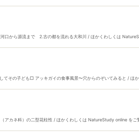
源流まで 2.古の都を流れる大和川 / ほかくわしくは NatureStudy
の子ども□ アッキガイの食事風景〜穴からのぞいてみると / ほかくわしくは 
）の二型花柱性 / ほかくわしくは NatureStudy online をご覧くだ