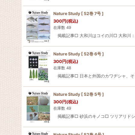
Nature Study [ 52巻 7号 ]
300
円
(税込)
在庫数 49
掲載記事□ 大和川はコイの川□ 大和川：河口から
Nature Study [ 52巻 6号 ]
300
円
(税込)
在庫数 48
掲載記事□ 日本と外国のカワヂシャ、そしてそ
Nature Study [ 52巻 5号 ]
300
円
(税込)
在庫数 49
掲載記事□ 砂浜のキノコ□ ツリアリドシ（アカネ科
Nature Study [ 52巻 4号 ]