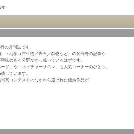
06年）
会発行の月刊誌です。
物）・地学（古生物／岩石／鉱物など）の各分野の記事や
が興味のある分野がきっ載っているはずです。
ページ」や「ネイチャーサロン」も人気コーナーのひとつ。
掲載しています。
然写真コンテストのなかから選ばれた優秀作品が