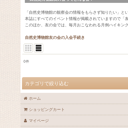
「自然史博物館の観察会の情報をもらさず知りたい」と
本誌にすべてのイベント情報が掲載されていますので「
このほか、友の会では、毎月おこなわれる月例ハイキン
自然史博物館友の会の入会手続き
0
件
表示数
:
並び順
:
カテゴリで絞り込む
ホーム
自然史博物館友の会 会誌「Nature Study」 (全商品)
ショッピングカート
72巻（2026年）
マイページ
71巻（2025年）