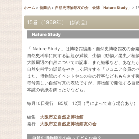
ホーム
>
新商品
>
自然史博物館友の会 会誌「Nature Study」
>
1
15巻（1969年）
[
新商品
]
Nature Study
「 Nature Study 」は博物館編集・自然史博物館友の
自然史科学に関する話題が満載、生物（動物／昆虫／植
大阪周辺の自然についての記事、また短報など、あなた
自然史科学の話題をやさしく紹介する「ジュニア会員の
また、博物館のイベントや友の会の行事などももらさず
毎号美しい自然写真の表紙ですが、博物館で開催する自
本誌の表紙を飾ったりなども。
毎月10日発行 B5版 12頁（号によって違う場合あり）
編集
大阪市立自然史博物館
発行
大阪市立自然史博物館友の会
自然史博物館友の会ってどんな会？