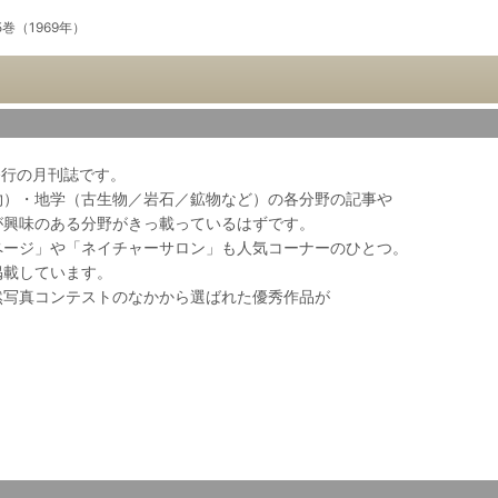
5巻（1969年）
会発行の月刊誌です。
物）・地学（古生物／岩石／鉱物など）の各分野の記事や
が興味のある分野がきっ載っているはずです。
ページ」や「ネイチャーサロン」も人気コーナーのひとつ。
掲載しています。
然写真コンテストのなかから選ばれた優秀作品が