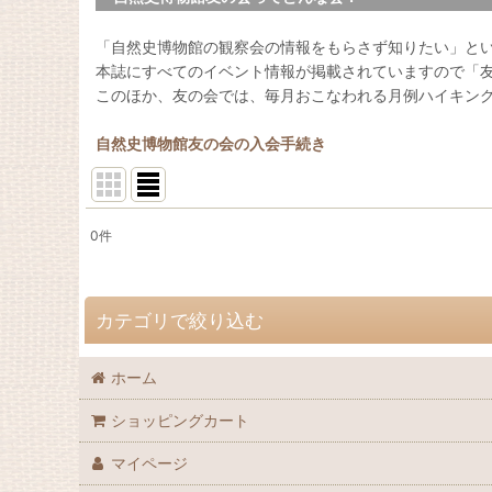
「自然史博物館の観察会の情報をもらさず知りたい」と
本誌にすべてのイベント情報が掲載されていますので「
このほか、友の会では、毎月おこなわれる月例ハイキン
自然史博物館友の会の入会手続き
0
件
表示数
:
並び順
:
カテゴリで絞り込む
ホーム
自然史博物館友の会 会誌「Nature Study」 (全商品)
ショッピングカート
72巻（2026年）
マイページ
71巻（2025年）