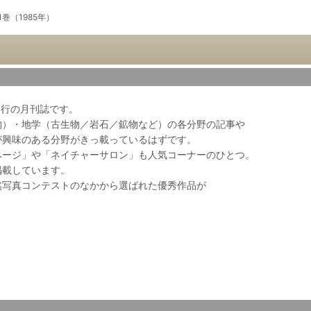
1巻（1985年）
会発行の月刊誌です。
物）・地学（古生物／岩石／鉱物など）の各分野の記事や
が興味のある分野がきっ載っているはずです。
ページ」や「ネイチャーサロン」も人気コーナーのひとつ。
掲載しています。
然写真コンテストのなかから選ばれた優秀作品が