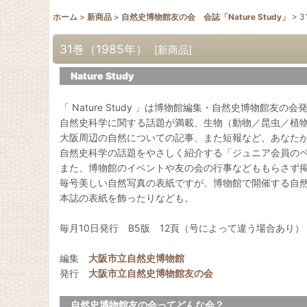
ホーム
>
新商品
>
自然史博物館友の会 会誌「Nature Study」
>
3
31巻（1985年）
[
新商品
]
Nature Study
「 Nature Study 」は博物館編集・自然史博物館友の
自然史科学に関する話題が満載、生物（動物／昆虫／植
大阪周辺の自然についての記事、また短報など、あなた
自然史科学の話題をやさしく紹介する「ジュニア会員の
また、博物館のイベントや友の会の行事などももらさず
毎号美しい自然写真の表紙ですが、博物館で開催する自
本誌の表紙を飾ったりなども。
毎月10日発行 B5版 12頁（号によって違う場合あり）
編集
大阪市立自然史博物館
発行
大阪市立自然史博物館友の会
自然史博物館友の会ってどんな会？