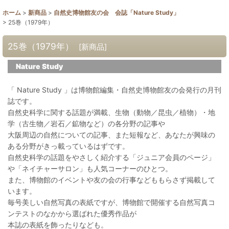
ホーム
>
新商品
>
自然史博物館友の会 会誌「Nature Study」
>
25巻（1979年）
25巻（1979年）
[
新商品
]
Nature Study
「 Nature Study 」は博物館編集・自然史博物館友の会発行の月刊
誌です。
自然史科学に関する話題が満載、生物（動物／昆虫／植物）・地
学（古生物／岩石／鉱物など）の各分野の記事や
大阪周辺の自然についての記事、また短報など、あなたが興味の
ある分野がきっ載っているはずです。
自然史科学の話題をやさしく紹介する「ジュニア会員のページ」
や「ネイチャーサロン」も人気コーナーのひとつ。
また、博物館のイベントや友の会の行事などももらさず掲載して
います。
毎号美しい自然写真の表紙ですが、博物館で開催する自然写真コ
ンテストのなかから選ばれた優秀作品が
本誌の表紙を飾ったりなども。