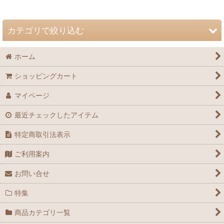
並び順
:
カテゴリで絞り込む
絞り込む
ホーム
自然史博物館友の会 会誌「Nature Study」 (全商品)
ショッピングカート
72巻（2026年）
マイページ
71巻（2025年）
最近チェックしたアイテム
70巻（2024年）
特定商取引法表示
69巻（2023年）
ご利用案内
68巻（2022年）
お問い合せ
67巻（2021年）
特集
66巻（2020年）
商品カテゴリ一覧