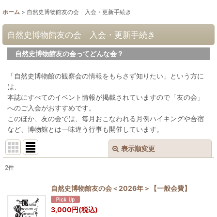
ホーム
>
自然史博物館友の会 入会・更新手続き
自然史博物館友の会 入会・更新手続き
自然史博物館友の会ってどんな会？
「自然史博物館の観察会の情報をもらさず知りたい」という方に
は、
本誌にすべてのイベント情報が掲載されていますので「友の会」
へのご入会がおすすめです。
このほか、友の会では、毎月おこなわれる月例ハイキングや合宿
など、博物館とは一味違う行事も開催しています。
表示順変更
閉じる
2
件
表示数
:
自然史博物館友の会＜2026年＞【一般会費】
並び順
:
3,000
円
(税込)