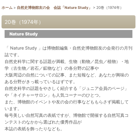
ホーム
>
自然史博物館友の会 会誌「Nature Study」
>
20巻（1974年）
20巻（1974年）
Nature Study
「 Nature Study 」は博物館編集・自然史博物館友の会発行の月刊
誌です。
自然史科学に関する話題が満載、生物（動物／昆虫／植物）・地
学（古生物／岩石／鉱物など）の各分野の記事や
大阪周辺の自然についての記事、また短報など、あなたが興味の
ある分野がきっ載っているはずです。
自然史科学の話題をやさしく紹介する「ジュニア会員のページ」
や「ネイチャーサロン」も人気コーナーのひとつ。
また、博物館のイベントや友の会の行事などももらさず掲載して
います。
毎号美しい自然写真の表紙ですが、博物館で開催する自然写真コ
ンテストのなかから選ばれた優秀作品が
本誌の表紙を飾ったりなども。