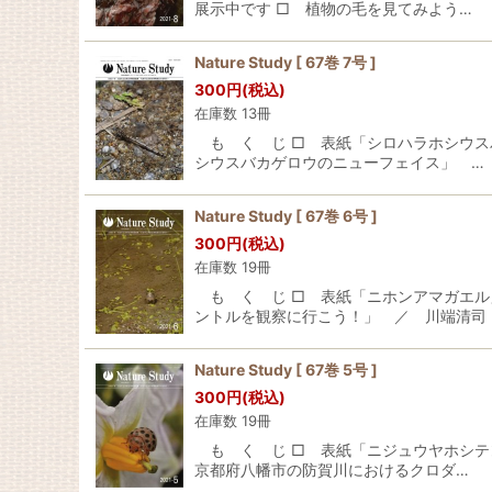
展示中です □ 植物の毛を見てみよう…
Nature Study [ 67巻 7号 ]
300
円
(税込)
在庫数 13冊
も く じ □ 表紙「シロハラホシウスバ
シウスバカゲロウのニューフェイス」 …
Nature Study [ 67巻 6号 ]
300
円
(税込)
在庫数 19冊
も く じ □ 表紙「ニホンアマガエル
ントルを観察に行こう！」 ／ 川端清司 
Nature Study [ 67巻 5号 ]
300
円
(税込)
在庫数 19冊
も く じ □ 表紙「ニジュウヤホシテ
京都府八幡市の防賀川におけるクロダ…