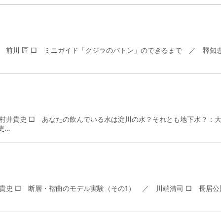
 前川 匠 □ ミニガイド「クジラのバトン」のできるまで ／ 釋知
村井貴史 □ あなたの飲んでいる水は淀川の水？それとも地下水？：大
吏…
史 □ 断層・褶曲のモデル実験（その1） ／ 川端清司 □ 長居公