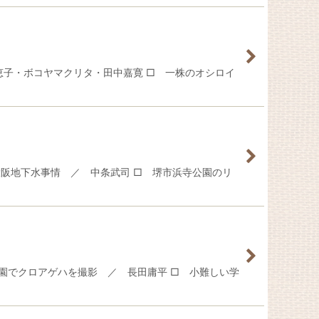
恵子・ボコヤマクリタ・田中嘉寛 □ 一株のオシロイ
阪地下水事情 ／ 中条武司 □ 堺市浜寺公園のリ
園でクロアゲハを撮影 ／ 長田庸平 □ 小難しい学