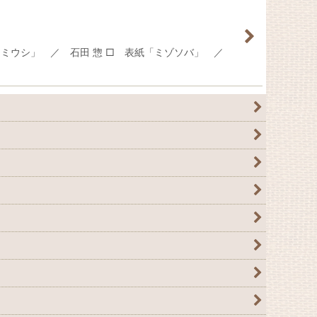
ミウシ」 ／ 石田 惣 □ 表紙「ミゾソバ」 ／