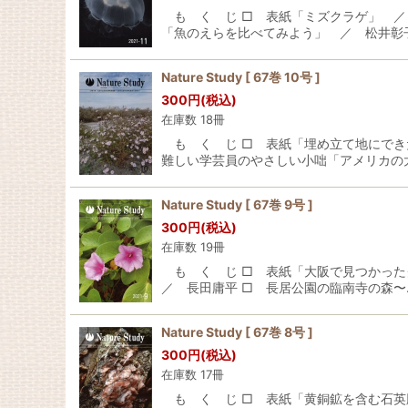
も く じ □ 表紙「ミズクラゲ」 ／
「魚のえらを比べてみよう」 ／ 松井彰子
Nature Study [ 67巻 10号 ]
300
円
(税込)
在庫数 18冊
も く じ □ 表紙「埋め立て地にでき
難しい学芸員のやさしい小咄「アメリカの
Nature Study [ 67巻 9号 ]
300
円
(税込)
在庫数 19冊
も く じ □ 表紙「大阪で見つかった
／ 長田庸平 □ 長居公園の臨南寺の森〜
Nature Study [ 67巻 8号 ]
300
円
(税込)
在庫数 17冊
も く じ □ 表紙「黄銅鉱を含む石英