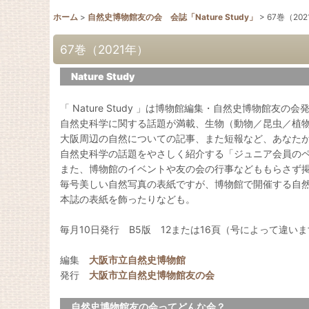
ホーム
>
自然史博物館友の会 会誌「Nature Study」
>
67巻（20
67巻（2021年）
Nature Study
「 Nature Study 」は博物館編集・自然史博物館友の
自然史科学に関する話題が満載、生物（動物／昆虫／植
大阪周辺の自然についての記事、また短報など、あなた
自然史科学の話題をやさしく紹介する「ジュニア会員の
また、博物館のイベントや友の会の行事などももらさず
毎号美しい自然写真の表紙ですが、博物館で開催する自
本誌の表紙を飾ったりなども。
毎月10日発行 B5版 12または16頁（号によって違い
編集
大阪市立自然史博物館
発行
大阪市立自然史博物館友の会
自然史博物館友の会ってどんな会？