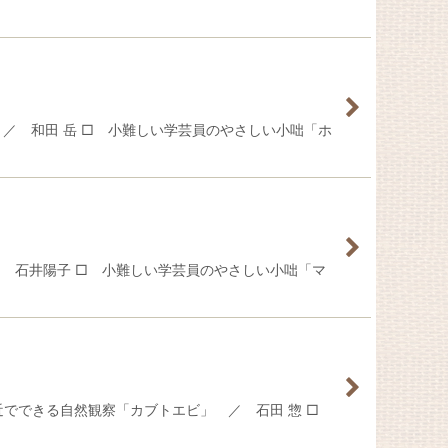
／ 和田 岳 □ 小難しい学芸員のやさしい小咄「ホ
 石井陽子 □ 小難しい学芸員のやさしい小咄「マ
近でできる自然観察「カブトエビ」 ／ 石田 惣 □