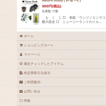
Nature Study [ 67巻 1号 ]
300
円
(税込)
在庫数 17冊
も く じ □ 表紙「ウシヅノエンマコ
横川昌史 □ ニュージーランドのイル…
ホーム
ショッピングカート
マイページ
最近チェックしたアイテム
特定商取引法表示
ご利用案内
お問い合せ
特集