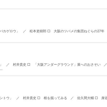
カゲロウ」 ／ 松本吏樹郎 □ 大阪のツバメの集団ねぐらの27年 
」 ／ 村井貴史 □ 「大阪アンダーグラウンド」展へのおさそい ／
…
ントウ」 ／ 村井貴史 □ 根を掘ってみる ／ 佐久間大輔 □ 身