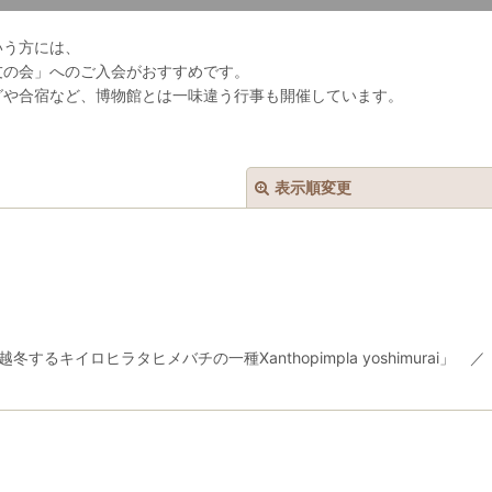
いう方には、
友の会」へのご入会がおすすめです。
グや合宿など、博物館とは一味違う行事も開催しています。
表示順変更
るキイロヒラタヒメバチの一種Xanthopimpla yoshimurai
絞り込む