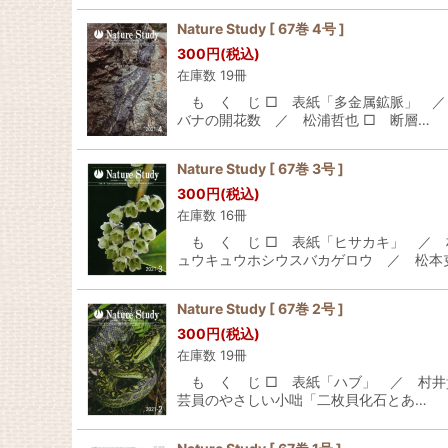
Nature Study [ 67巻 4号 ]
300
円
(税込)
在庫数 19冊
も く じ □ 表紙「多金属鉱脈」 ／
バナの開花数 ／ 松浦哲也 □ 断層…
Nature Study [ 67巻 3号 ]
300
円
(税込)
在庫数 16冊
も く じ □ 表紙「ヒサカキ」 ／ 
ュウキュウホシウスバカゲロウ ／ 松本
Nature Study [ 67巻 2号 ]
300
円
(税込)
在庫数 19冊
も く じ □ 表紙「ハブ」 ／ 村井貴
芸員のやさしい小咄「二枚貝化石とあ…