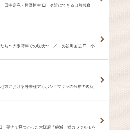
 田中嘉寛・樽野博幸 □ 身近にできる自然観察
たち〜大阪湾岸での現状〜 ／ 長谷川匡弘 □ 小
畿地方における外来種アカボシゴマダラの分布の現状
 □ 夢洲で見つかった大阪府「絶滅」種カワツルモを