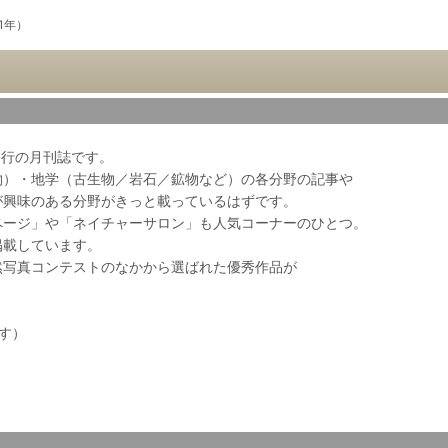
21年）
会発行の月刊誌です。
物）・地学（古生物／岩石／鉱物など）の各分野の記事や
が興味のある分野がきっと載っているはずです。
ページ」や「ネイチャーサロン」も人気コーナーのひとつ。
掲載しています。
然写真コンテストのなかから選ばれた優秀作品が
ます）