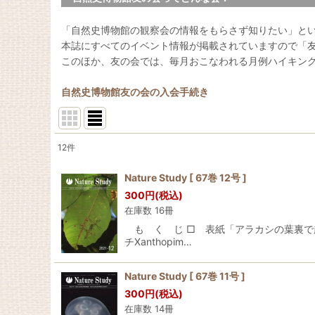
「自然史博物館の観察会の情報をもらさず知りたい」と
本誌にすべてのイベント情報が掲載されていますので「
このほか、友の会では、毎月おこなわれる月例ハイキン
自然史博物館友の会の入会手続き
12
件
表示数
:
Nature Study [ 67巻 12号 ]
300
円
(税込)
並び順
:
在庫数 16冊
も く じ □ 表紙「アラカシの葉裏で越冬す
チXanthopim…
Nature Study [ 67巻 11号 ]
300
円
(税込)
在庫数 14冊