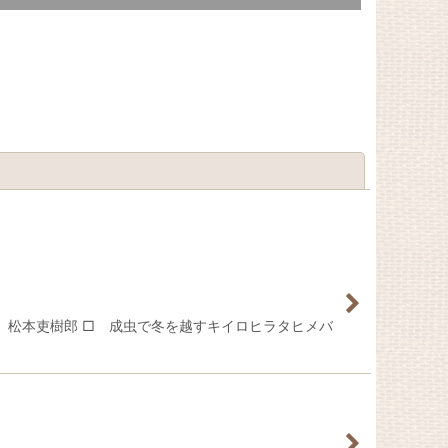
閉じる
」 ／ 松本吏樹郎 □ 成虫で冬を越すキイロヒラタヒメバ