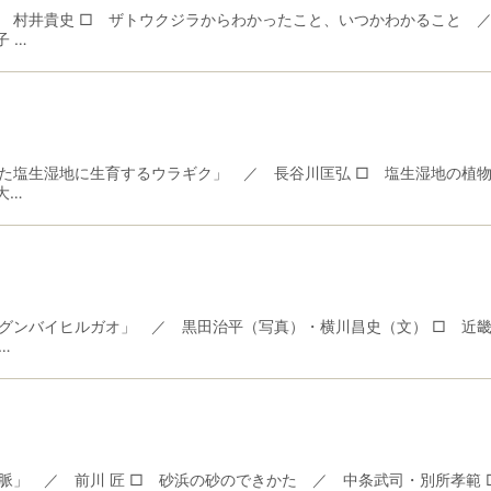
 村井貴史 □ ザトウクジラからわかったこと、いつかわかること ／
 …
た塩生湿地に生育するウラギク」 ／ 長谷川匡弘 □ 塩生湿地の植物
大…
グンバイヒルガオ」 ／ 黒田治平（写真）・横川昌史（文） □ 近
…
脈」 ／ 前川 匠 □ 砂浜の砂のできかた ／ 中条武司・別所孝範