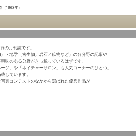
巻（1963年）
会発行の月刊誌です。
物）・地学（古生物／岩石／鉱物など）の各分野の記事や
が興味のある分野がきっ載っているはずです。
ページ」や「ネイチャーサロン」も人気コーナーのひとつ。
掲載しています。
然写真コンテストのなかから選ばれた優秀作品が