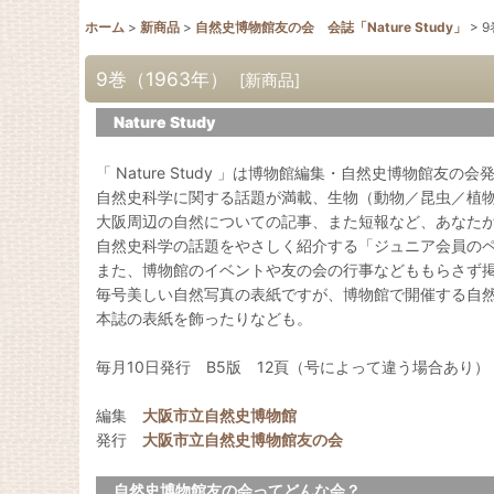
ホーム
>
新商品
>
自然史博物館友の会 会誌「Nature Study」
>
9
9巻（1963年）
[
新商品
]
Nature Study
「 Nature Study 」は博物館編集・自然史博物館友の
自然史科学に関する話題が満載、生物（動物／昆虫／植
大阪周辺の自然についての記事、また短報など、あなた
自然史科学の話題をやさしく紹介する「ジュニア会員の
また、博物館のイベントや友の会の行事などももらさず
毎号美しい自然写真の表紙ですが、博物館で開催する自
本誌の表紙を飾ったりなども。
毎月10日発行 B5版 12頁（号によって違う場合あり）
編集
大阪市立自然史博物館
発行
大阪市立自然史博物館友の会
自然史博物館友の会ってどんな会？