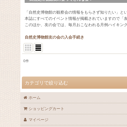
「自然史博物館の観察会の情報をもらさず知りたい」と
本誌にすべてのイベント情報が掲載されていますので「
このほか、友の会では、毎月おこなわれる月例ハイキン
自然史博物館友の会の入会手続き
0
件
表示数
:
並び順
:
カテゴリで絞り込む
ホーム
自然史博物館友の会 会誌「Nature Study」 (全商品)
ショッピングカート
72巻（2026年）
マイページ
71巻（2025年）