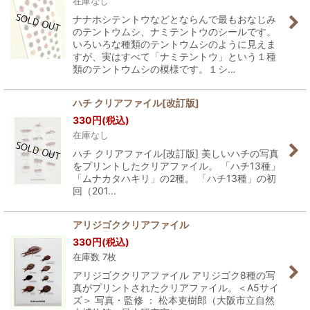
在庫なし
ナナホシテントウなどとならんで最もおなじみ
のテントウムシ、ナミテントウのシールです。
いろいろな種類のテントウムシのように見えま
すが、実はすべて「ナミテントウ」という１種
類のテントウムシの模様です。１シ…
ハチ クリアファイル[改訂版]
330
円
(税込)
在庫なし
ハチ クリアファイル[改訂版] 美しいハチの写真
をプリントしたクリアファイル。 「ハチ13種」
「ムナカタハキリ」の2種。 「ハチ13種」の初
回（201…
アリジゴククリアファイル
330
円
(税込)
在庫数 7枚
アリジゴククリアファイル アリジゴク8種の写
真がプリントされたクリアファイル。＜A5サイ
ズ＞ 写真・監修 ： 松本吏樹郎（大阪市立自然