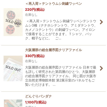
＜再入荷＞テントウムシ刺繍ワッペン
220
円
(税込)
在庫なし
＜再入荷＞テントウムシ刺繍ワッペンテントウ
ムシ3種（ナナホシテントウ、アミダテントウ、
カメノコテントウ）の刺繍ワッペン。アイロン
で接着することができます。Ｔシャツ、バッ
ク、帽子などに。 ご…
大阪層群の総合層序図クリアファイル
330
円
(税込)
在庫なし
大阪層群の総合層序図クリアファイル 日本で最
も詳しく研究された第四層のひとつ、大阪層群
の総合層序図クリアファイル。 同じ図が大阪市
立自然史博物館本館 第2展示室のパネルでもご
覧いただけます。 …
どんぐりバンダナ
1,100
円
(税込)