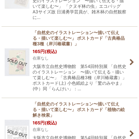
史のイラストレーション 〜描いて伝える・描
いて楽しむ〜」 「クヌギ林の虫」エコバッグ
A3サイズ故 日浦勇学芸員が、雑木林の自然観察
に…
「自然史のイラストレーション〜描いて伝え
る・描いて楽しむ〜」 ポストカード「古典椿品
種3種（岸川椿蔵書）」
165
円
(税込)
在庫なし
大阪市立自然史博物館 第54回特別展 「自然史
のイラストレーション 〜描いて伝える・描い
て楽しむ〜」「古典椿品種3種（岸川椿蔵書）」
ポストカード(上) 小色紙絵より「驚のみやま」
(中）同「らんけい」：…
「自然史のイラストレーション〜描いて伝え
る・描いて楽しむ〜」 ポストカード「植物の絵
解き検索」
165
円
(税込)
在庫なし
大阪市立自然史博物館 第54回特別展 「自然史