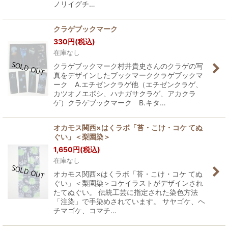
ノリイグチ…
クラゲブックマーク
330
円
(税込)
在庫なし
クラゲブックマーク村井貴史さんのクラゲの写
真をデザインしたブックマーククラゲブックマ
ーク A.エチゼンクラゲ他（エチゼンクラゲ、
カツオノエボシ、ハナガサクラゲ、アカクラ
ゲ）クラゲブックマーク B.キタ…
オカモス関西×はくラボ「苔・こけ・コケ てぬ
ぐい」＜梨園染＞
1,650
円
(税込)
在庫なし
オカモス関西×はくラボ「苔・こけ・コケ てぬ
ぐい」＜梨園染＞コケイラストがデザインされ
たてぬぐい。 伝統工芸に指定された染色方法
「注染」で手染めされています。 サヤゴケ、ヘ
チマゴケ、コマチ…