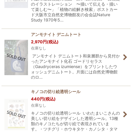
のイラストレーション 〜描いて伝える・描い
て楽しむ〜」「植物の絵解き検索」ポストカー
ド大阪市立自然史博物館友の会会誌Nature
Study 1970年5…
アンモナイト デニムトート
2,970
円
(税込)
在庫なし
アンモナイト デニムトート和泉層群から見付か
ったアンモナイト化石 ゴードリセラス
（Gaudryceras izumiense）をプリントしたウ
ォッシュデニムトート。片面には自然史博物館
のロ…
キノコの切り絵透明シール
440
円
(税込)
在庫なし
キノコの切り絵透明シール いわたまいこさんの
美しい切り絵をデザインした透明シール。13種
類のキノコたちが切り絵で表現されていま
す。・ツチグリ・ホウキタケ・カノシタ・タマ