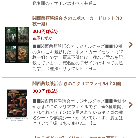
宛名面のデザインはすべて共通…
関西菌類談話会 きのこポストカードセット(10
枚一組)
300
円
(税込)
在庫わずか
■■関西菌類談話会オリジナルグッズ■■10種
のきのこを撮影した、ポストカードセット（10
枚一組）です。写真下部には、種名と学名を記
載しています。宛名面のデザインはすべて共通
です。〈種類〉ササクレヒトヨ…
関西菌類談話会 きのこクリアファイル(全3種)
300
円
(税込)
■■関西菌類談話会オリジナルグッズ■■色鮮や
かなきのこのクリアファイルです。全3種展開。
それぞれデザインに使用されているキノコの種
名シートや解説シートがついています。裏面は
クリアで印刷はありません。【…