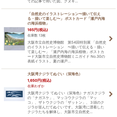
ての記事で用いた図。クヌギ…
「自然史のイラストレーション〜描いて伝え
る・描いて楽しむ〜」 ポストカード「瀬戸内海
の海浜植物」
165
円
(税込)
在庫数 13枚
大阪市立自然史博物館 第54回特別展 「自然史
のイラストレーション 〜描いて伝える・描い
て楽しむ〜」「瀬戸内海の海浜植物」ポストカ
ード大阪市立自然史博物館ミニガイド No.30の
表紙イラスト。夏の瀬戸…
大阪湾クジラてぬぐい（深海色）
1,650
円
(税込)
在庫わずか
大阪湾クジラ てぬぐい（深海色）ナガスクジラ
の「ナガスケ」、マッコウクジラの「マッ
コ」、ザトウクジラの「ザットン」、３頭のク
ジラが並んだてぬぐいです。大阪湾に漂着した
クジラたちを解体し、大阪市立自然史…