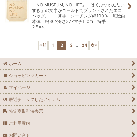
「NO MUSEUM, NO LIFE」「はくぶつかんだい
すき」の文字がゴールドでプリントされたエコ
バッグ。 薄手 シーチング綿100％ 無漂白
本体：幅36×深さ37×マチ11cm 持手：
2.5×4…
«
前
1
2
3
...
24
次
»
ホーム
ショッピングカート
マイページ
最近チェックしたアイテム
特定商取引法表示
ご利用案内
お問い合せ