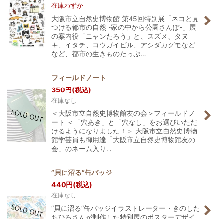
在庫わずか
大阪市立自然史博物館 第45回特別展「ネコと見
つける都市の自然 -家の中から公園さんぽ-」展
の案内役「ニャンたろう」と、スズメ、タヌ
キ、イタチ、コウガイビル、アシダカグモなど
など、都市の生きものたっぷ…
フィールドノート
350
円
(税込)
在庫なし
＜大阪市立自然史博物館友の会＞フィールドノ
ート ＜「穴あき」と「穴なし」をお選びいただ
けるようになりました！＞ 大阪市立自然史博物
館学芸員も御用達「大阪市立自然史博物館友の
会」のネーム入り…
”貝に沼る”缶バッジ
440
円
(税込)
在庫なし
”貝に沼る”缶バッジイラストレーター・きのした
ちひろさんが制作した特別展のポスターデザイ