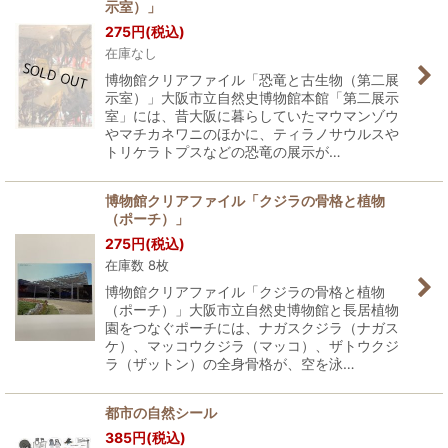
示室）」
275
円
(税込)
在庫なし
博物館クリアファイル「恐竜と古生物（第二展
示室）」大阪市立自然史博物館本館「第二展示
室」には、昔大阪に暮らしていたマウマンゾウ
やマチカネワニのほかに、ティラノサウルスや
トリケラトプスなどの恐竜の展示が…
博物館クリアファイル「クジラの骨格と植物
（ポーチ）」
275
円
(税込)
在庫数 8枚
博物館クリアファイル「クジラの骨格と植物
（ポーチ）」大阪市立自然史博物館と長居植物
園をつなぐポーチには、ナガスクジラ（ナガス
ケ）、マッコウクジラ（マッコ）、ザトウクジ
ラ（ザットン）の全身骨格が、空を泳…
都市の自然シール
385
円
(税込)