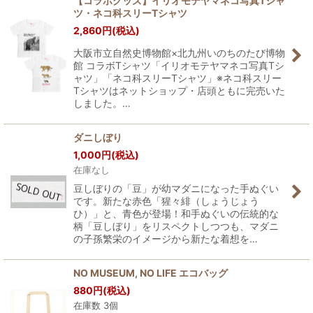
【コラボグッズ】イリオモテヤマネコ写真Tシャ
ツ・ネコ科スリーTシャツ
2,860
円
(税込)
大阪市立自然史博物館×北九州いのちのたび博物
館 コラボTシャツ「イリオモテヤマネコ写真Tシ
ャツ」「ネコ科スリーTシャツ」※ネコ科スリー
Tシャツはネットショップ・店頭ともに完売いた
しました。…
ダニしぼり
1,000
円
(税込)
在庫なし
豆しぼりの「豆」が幼マダニになった手ぬぐい
です。新たな赤色「猩々緋（しょうじょう
ひ）」と、青色が登場！和手ぬぐいの伝統的な
柄「豆しぼり」をリスペクトしつつも、マダニ
の子孫繁栄のイメージから新たな着想を…
NO MUSEUM, NO LIFE エコバッグ
880
円
(税込)
在庫数 3個