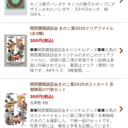
キノコ胞子バンダナ キノコの胞子がポップにデ
ザインされたバンダナ。 53×53センチ、綿
100％ …
関西菌類談話会 きのこ展2025クリアファイル
(全3種)
300
円
(税込)
■■関西菌類談話会オリジナルグッズ■■人気の
関西菌類談話会オリジナルのきのこのクリアフ
ァイルに、待望の第二弾が登場です！絵柄は表
面に印刷されており、裏面はクリア（透明）仕
様です。A4サイズ、3種展開。…
関西菌類談話会きのこ展2025ポストカード 京
都御苑の11枚セット
300
円
(税込)
在庫数 8枚
■■関西菌類談話会オリジナルグッズ■■人気の
ポストカードセットに第二弾が登場！京都御苑
のきのこを撮影した、11枚一組のセットです。
写真下部には、種名と学名を記載しています。