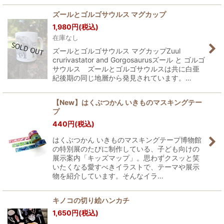
ズールとゴルゴサウルス マグカップ
1,980
円
(税込)
在庫なし
ズールとゴルゴサウルス マグカップZuul
crurivastator and Gorgosaurusズール と ゴルゴ
サウルス ズールとゴルゴサウルスは共に白亜
紀後期の同じ地層から発見されています。…
【New】はくぶつかん いきものマスキングテー
プ
440
円
(税込)
はくぶつかん いきものマスキングテープ博物館
の特別展のたびに制作している、子ども向けの
展示案内「キッズマップ」。思わずクスッと笑
いたくなる愛すべきイラストで、テーマや展示
物を紹介しています。そんなイラ…
キノコの切り絵ハンカチ
1,650
円
(税込)