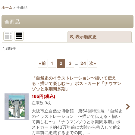
ホーム
>
全商品
全商品
表示順変更
閉じる
1,398
件
表示数
:
«
前
1
2
3
...
24
次
»
並び順
:
「自然史のイラストレーション〜描いて伝え
る・描いて楽しむ〜」 ポストカード「ナウマン
絞り込む
ゾウと氷期間氷期」
165
円
(税込)
在庫数 9枚
大阪市立自然史博物館 第54回特別展 「自然史
のイラストレーション 〜描いて伝える・描い
て楽しむ〜」「ナウマンゾウと氷期間氷期」ポ
ストカード約43万年前に大陸から移入して約2
万年前に絶滅するまでの間、…