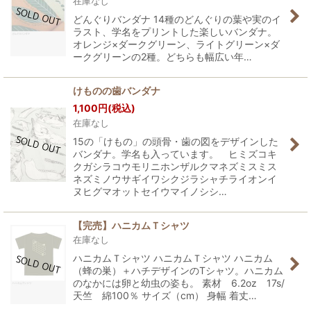
在庫なし
どんぐりバンダナ 14種のどんぐりの葉や実のイ
ラスト、学名をプリントした楽しいバンダナ。
オレンジ×ダークグリーン、ライトグリーン×ダ
ークグリーンの2種。どちらも幅広い年…
けものの歯バンダナ
1,100
円
(税込)
在庫なし
15の「けもの」の頭骨・歯の図をデザインした
バンダナ。学名も入っています。 ヒミズコキ
クガシラコウモリニホンザルクマネズミスミス
ネズミノウサギイワシクジラシャチライオンイ
ヌヒグマオットセイウマイノシシ…
【完売】ハニカムＴシャツ
在庫なし
ハニカムＴシャツ ハニカムＴシャツ ハニカム
（蜂の巣）＋ハチデザインのTシャツ。ハニカム
のなかには卵と幼虫の姿も。 素材 6.2oz 17s/
天竺 綿100％ サイズ（cm） 身幅 着丈…