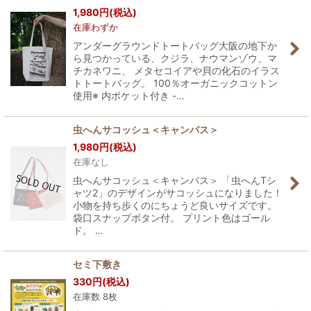
1,980
円
(税込)
在庫わずか
アンダーグラウンドトートバッグ大阪の地下か
ら見つかっている、クジラ、ナウマンゾウ、マ
チカネワニ、 メタセコイアや貝の化石のイラス
トトートバッグ。 100％オーガニックコットン
使用※ 内ポケット付き -…
虫へんサコッシュ＜キャンバス＞
1,980
円
(税込)
在庫なし
虫へんサコッシュ＜キャンバス＞ 「虫へんTシ
ャツ2」のデザインがサコッシュになりました！
小物を持ち歩くのにちょうど良いサイズです。
袋口スナップボタン付。 プリント色はゴール
ド。 …
セミ下敷き
330
円
(税込)
在庫数 8枚