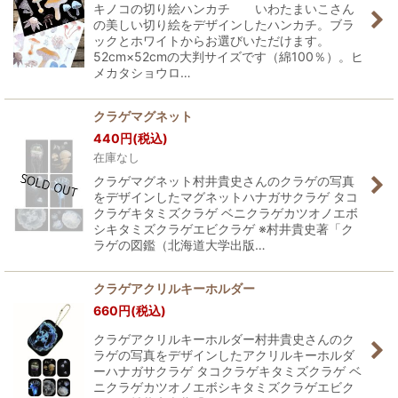
キノコの切り絵ハンカチ いわたまいこさん
の美しい切り絵をデザインしたハンカチ。ブラ
ックとホワイトからお選びいただけます。
52cm×52cmの大判サイズです（綿100％）。ヒ
メカタショウロ…
クラゲマグネット
440
円
(税込)
在庫なし
クラゲマグネット村井貴史さんのクラゲの写真
をデザインしたマグネットハナガサクラゲ タコ
クラゲキタミズクラゲ ベニクラゲカツオノエボ
シキタミズクラゲエビクラゲ ※村井貴史著「ク
ラゲの図鑑（北海道大学出版…
クラゲアクリルキーホルダー
660
円
(税込)
クラゲアクリルキーホルダー村井貴史さんのク
ラゲの写真をデザインしたアクリルキーホルダ
ーハナガサクラゲ タコクラゲキタミズクラゲ ベ
ニクラゲカツオノエボシキタミズクラゲエビク