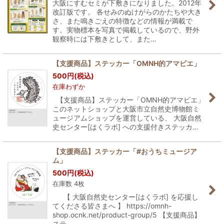
大阪にすむセミが下敷きになりました。2012年
改訂版です。 各せみのぬけがらのかたちや大き
さ、また鳴きごえの特徴などの情報が満載で
す。実物標本を写真で掲載しているので、野外
観察時には下敷きとして、また…
【支援商品】ステッカー「OMNH的アマビエ」
500
円
(税込)
在庫わずか
【支援商品】ステッカー「OMNH的アマビエ」
このネットショップと大阪市立自然史博物館ミ
ュージアムショップを運営している、 大阪自然
史センター[はくラボ] への支援付きステッカ…
【支援商品】ステッカー「#おうちミュージア
ム」
500
円
(税込)
在庫数 4枚
【 大阪自然史センター[はくラボ] を応援し
てくださる皆さまへ 】 https://omnh-
shop.ocnk.net/product-group/5 【支援商品】
ステ…