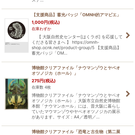
【支援商品】蓄光バッジ「OMNH的アマビエ」
1,000
円
(税込)
在庫わずか
【 大阪自然史センター[はくラボ] を応援して
くださる皆さまへ 】 https://omnh-
shop.ocnk.net/product-group/5 【支援商品】
蓄光バッジ「OM…
博物館クリアファイル「ナウマンゾウとヤベオ
オツノジカ（ホール）」
275
円
(税込)
在庫数 4枚
博物館クリアファイル「ナウマンゾウとヤベオ
オツノジカ（ホール）」大阪市立自然史博物館
本館「ナウマンホール」には、昔大阪に暮らし
ていたマウマンゾウやヤベオオツノジカの展示
があります。サイズ：A4／透明／…
博物館クリアファイル「恐竜と古生物（第二展