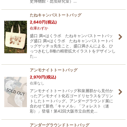
史博物館・昆虫研究室）…
たねキャンバストートバッグ
2,640
円
(税込)
在庫わずか
盛口 満×はくラボ たねキャンバストートバッ
グ盛口 満×はくラボ たねキャンバストートバ
ッグゲッチョ先生こと、盛口満さんによる、ひ
っつきむし8種の精密拡大イラストをデザインし
た…
アンモナイトトートバッグ
2,970
円
(税込)
在庫なし
アンモナイトトートバッグ和泉層群から見付か
ったアンモナイト化石ゴードリセラスをプリン
トしたトートバッグ。アンダーグラウンド展に
合わせて新色「キャメル」「フォレスト（迷
彩）」登場！第42回大阪市立自然史…
アンダーグラウンドトートバッグ