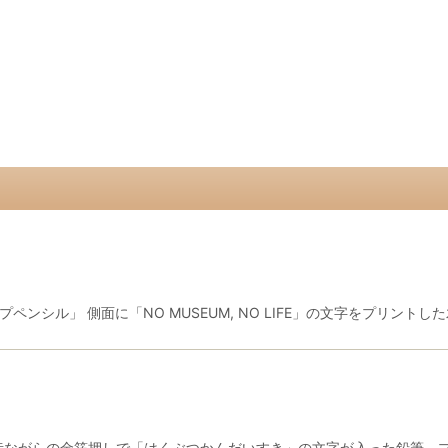
 シャープペンシル」 側面に「NO MUSEUM, NO LIFE」の文字をプリン
 昔ながらの金箔押しで「はくぶつかんだいすき」の文字が入った鉛筆。プ