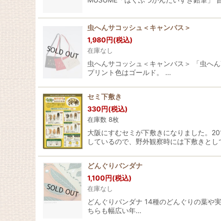
虫へんサコッシュ＜キャンバス＞
1,980
円
(税込)
在庫なし
虫へんサコッシュ＜キャンバス＞ 「虫へ
プリント色はゴールド。 …
セミ下敷き
330
円
(税込)
在庫数 8枚
大阪にすむセミが下敷きになりました。2
しているので、野外観察時には下敷きとし
どんぐりバンダナ
1,100
円
(税込)
在庫なし
どんぐりバンダナ 14種のどんぐりの葉や
ちらも幅広い年…