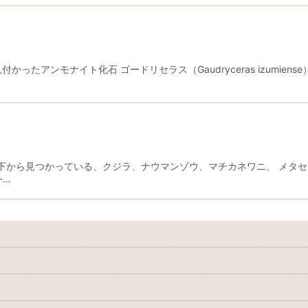
ったアンモナイト化石 ゴードリセラス（Gaudryceras izumie
から見つかっている、クジラ、ナウマンゾウ、マチカネワニ、 メタセコ
-…