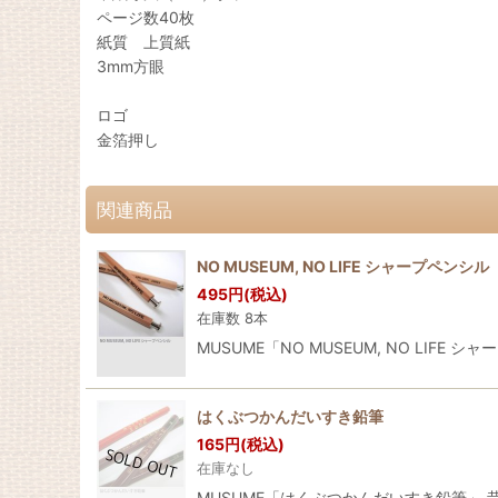
ページ数40枚
紙質 上質紙
3mm方眼
ロゴ
金箔押し
関連商品
NO MUSEUM, NO LIFE シャープペンシル
495
円
(税込)
在庫数 8本
MUSUME「NO MUSEUM, NO LIFE
はくぶつかんだいすき鉛筆
165
円
(税込)
在庫なし
MUSUME「はくぶつかんだいすき鉛筆」