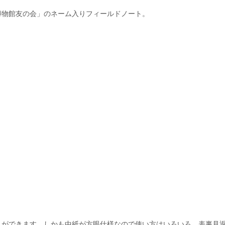
博物館友の会」のネーム入りフィールドノート。
とができます。しかも中紙が方眼仕様なので使い方はいろいろ。表裏見