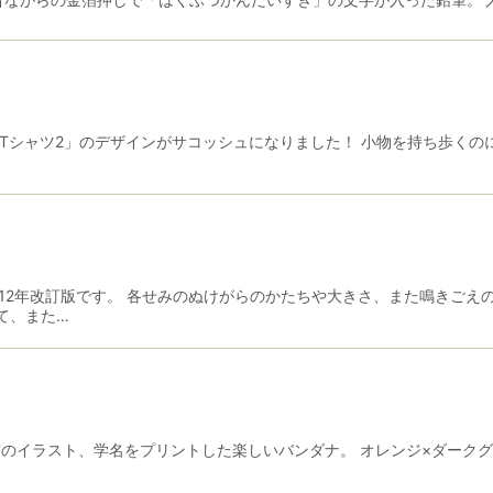
んTシャツ2」のデザインがサコッシュになりました！ 小物を持ち歩く
012年改訂版です。 各せみのぬけがらのかたちや大きさ、また鳴きごえ
て、また…
実のイラスト、学名をプリントした楽しいバンダナ。 オレンジ×ダーク