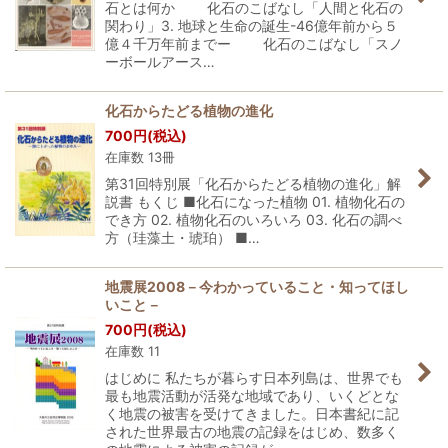
石とは何か 化石のこばなし「人間と化石の
関わり」3. 地球と生命の誕生-46億年前から５
億４千万年前までー 化石のこばなし「スノ
ーボールアース…
化石からたどる植物の進化
700
円
(税込)
在庫数 13冊
第31回特別展「化石からたどる植物の進化」解
説書 もくじ ■化石になった植物 01. 植物化石の
でき方 02. 植物化石のいろいろ 03. 化石の調べ
方（珪藻土・琥珀） ■…
地震展2008－今わかっていること・知ってほし
いこと－
700
円
(税込)
在庫数 11
はじめに 私たちが暮らす日本列島は、世界でも
最も地震活動が活発な地域であり、いくどとな
く地震の被害を受けてきました。日本書紀に記
された世界最古の地震の記録をはじめ、数多く