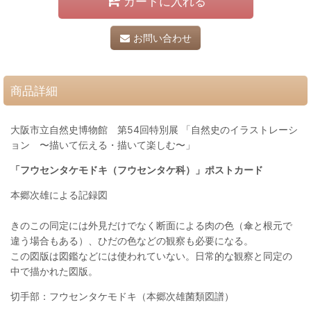
カートに入れる
お問い合わせ
商品詳細
大阪市立自然史博物館 第54回特別展 「自然史のイラストレーシ
ョン 〜描いて伝える・描いて楽しむ〜」
「フウセンタケモドキ（フウセンタケ科）」ポストカード
本郷次雄による記録図
きのこの同定には外見だけでなく断面による肉の色（傘と根元で
違う場合もある）、ひだの色などの観察も必要になる。
この図版は図鑑などには使われていない。日常的な観察と同定の
中で描かれた図版。
切手部：フウセンタケモドキ（本郷次雄菌類図譜）