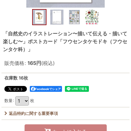
「自然史のイラストレーション〜描いて伝える・描いて
楽しむ〜」ポストカード「フウセンタケモドキ（フウセ
ンタケ科）」
販売価格
:
165
円
(税込)
在庫数 16枚
Facebookでシェア
数量
:
枚
返品特約に関する重要事項