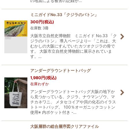
の地震による被害の記録が…
ミニガイドNo.33「クジラのバトン」
300
円
(税込)
在庫数 3冊
大阪市立自然史博物館 ミニガイド No.33 「ク
ジラのバトン」 導入ページより─ 「これは、大
むかしの大阪にすんでいたカツオクジラの骨で
す。 大阪市立自然史博物館に展示されていま
す。…
アンダーグラウンドトートバッグ
1,980
円
(税込)
在庫わずか
アンダーグラウンドトートバッグ大阪の地下か
ら見つかっている、クジラ、ナウマンゾウ、マ
チカネワニ、 メタセコイアや貝の化石のイラス
トトートバッグ。 100％オーガニックコットン
使用※ 内ポケット付き -…
大阪層群の総合層序図クリアファイル