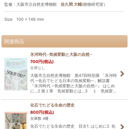
監修：大阪市立自然史博物館
佐久間 大輔
(植物研究室）
Size 100 × 148 mm
関連商品
氷河時代─気候変動と大阪の自然─
700
円
(税込)
在庫なし
大阪市立自然史博物館 第47回特別展 「氷河時
代 ─化石でたどる日本の気候変動─」解説書
『氷河時代 ─気候変動と大阪の自然─』 はじめ
に…2 第１章 気候変動とは…3 １ 気候変…
化石でたどる生命の歴史
800
円
(税込)
在庫数 4冊
化石でたどる生命の歴史 目次1. はじめに2. 化