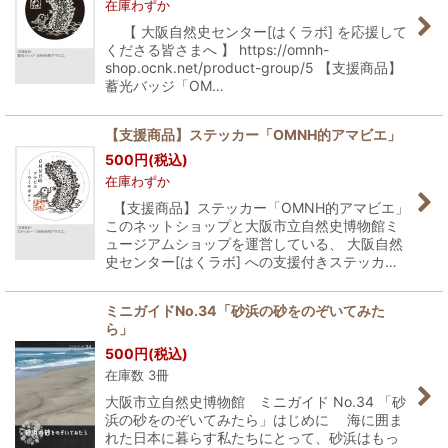
在庫わずか
【 大阪自然史センター[はくラボ] を応援して
くださる皆さまへ 】 https://omnh-
shop.ocnk.net/product-group/5 【支援商品】
蓄光バッジ「OM…
【支援商品】ステッカー「OMNH的アマビエ」
500
円
(税込)
在庫わずか
【支援商品】ステッカー「OMNH的アマビエ」
このネットショップと大阪市立自然史博物館ミ
ュージアムショップを運営している、 大阪自然
史センター[はくラボ] への支援付きステッカ…
ミニガイドNo.34「砂浜の砂をのぞいてみた
ら」
500
円
(税込)
在庫数 3冊
大阪市立自然史博物館 ミニガイド No.34 「砂
浜の砂をのぞいてみたら」はじめに 海に囲ま
れた日本に暮らす私たちにとって、砂浜はもっ