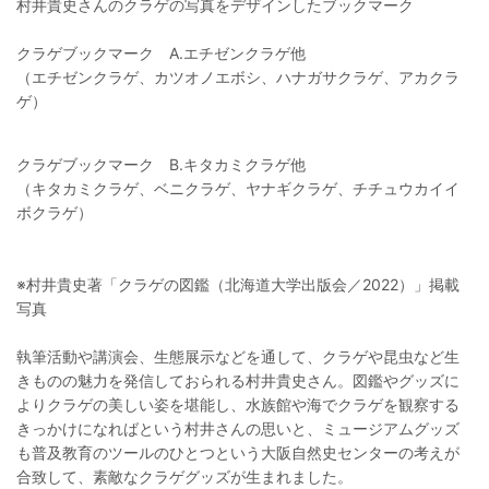
村井貴史さんのクラゲの写真をデザインしたブックマーク
クラゲブックマーク A.エチゼンクラゲ他
（エチゼンクラゲ、カツオノエボシ、ハナガサクラゲ、アカクラ
ゲ）
クラゲブックマーク B.キタカミクラゲ他
（キタカミクラゲ、ベニクラゲ、ヤナギクラゲ、チチュウカイイ
ボクラゲ）
※村井貴史著「クラゲの図鑑（北海道大学出版会／2022）」掲載
写真
執筆活動や講演会、生態展示などを通して、クラゲや昆虫など生
きものの魅力を発信しておられる村井貴史さん。図鑑やグッズに
よりクラゲの美しい姿を堪能し、水族館や海でクラゲを観察する
きっかけになればという村井さんの思いと、ミュージアムグッズ
も普及教育のツールのひとつという大阪自然史センターの考えが
合致して、素敵なクラゲグッズが生まれました。