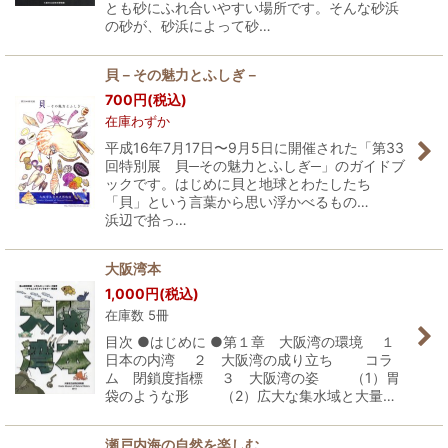
とも砂にふれ合いやすい場所です。そんな砂浜
の砂が、砂浜によって砂…
貝－その魅力とふしぎ－
700
円
(税込)
在庫わずか
平成16年7月17日〜9月5日に開催された「第33
回特別展 貝─その魅力とふしぎ─」のガイドブ
ックです。はじめに貝と地球とわたしたち
「貝」という言葉から思い浮かべるもの…
浜辺で拾っ…
大阪湾本
1,000
円
(税込)
在庫数 5冊
目次 ●はじめに ●第１章 大阪湾の環境 １
日本の内湾 ２ 大阪湾の成り立ち コラ
ム 閉鎖度指標 ３ 大阪湾の姿 （1）胃
袋のような形 （2）広大な集水域と大量…
瀬戸内海の自然を楽しむ