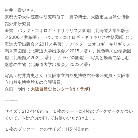
村井 貴史さん
京都大学大学院農学研究科修了 農学博士、大阪市立自然史博物
館外来研究員
著書 バッタ・コオロギ・キリギリス大図鑑（北海道大学出版会
／2006／共編著）、バッタ・コオロギ・キリギリス生態図鑑（北
海道大学出版会／2011／共著）、バッタ・コオロギ・キリギリス
鳴き声図鑑（北海道大学出版会／2015／著）、原色鳴く虫検索図
鑑（北隆館／2022／著）、クラゲの図鑑 ― 写真と動画で楽しむ
魅惑の生物（北海道大学出版会／2022／著）
写真：村井貴史さん（大阪市立自然史博物館外来研究員・大阪市
立自然史博物館友の会評議員）
企画・制作：
大阪自然史センター[はくラボ]
-------
サイズ：210×148ｍｍ １枚のシートに4枚のブックマークがつい
ていて、1枚づつはずしてお使いいただけます。
１枚のブックマークのサイズ：115×40ｍｍ