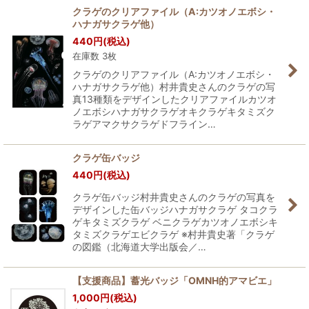
クラゲのクリアファイル（A:カツオノエボシ・
ハナガサクラゲ他）
440
円
(税込)
在庫数 3枚
クラゲのクリアファイル（A:カツオノエボシ・
ハナガサクラゲ他）村井貴史さんのクラゲの写
真13種類をデザインしたクリアファイルカツオ
ノエボシハナガサクラゲオキクラゲキタミズク
ラゲアマクサクラゲドフライン…
クラゲ缶バッジ
440
円
(税込)
クラゲ缶バッジ村井貴史さんのクラゲの写真を
デザインした缶バッジハナガサクラゲ タコクラ
ゲキタミズクラゲ ベニクラゲカツオノエボシキ
タミズクラゲエビクラゲ ※村井貴史著「クラゲ
の図鑑（北海道大学出版会／…
【支援商品】蓄光バッジ「OMNH的アマビエ」
1,000
円
(税込)