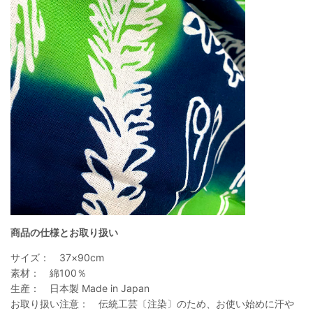
商品の仕様とお取り扱い
サイズ：
37
×
90cm
素材： 綿
100
％
生産： 日本製
Made in Japan
お取り扱い注意：
伝統工芸〔注染〕のため、お使い始めに汗や