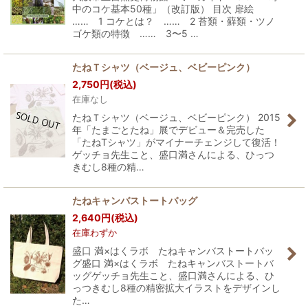
中のコケ基本50種」（改訂版） 目次 扉絵
…… 1 コケとは？ …… 2 苔類・蘚類・ツノ
ゴケ類の特徴 …… 3〜5 …
たねＴシャツ（ベージュ、ベビーピンク）
2,750
円
(税込)
在庫なし
たねＴシャツ（ベージュ、ベビーピンク） 2015
年「たまごとたね」展でデビュー＆完売した
「たねTシャツ」がマイナーチェンジして復活！
ゲッチョ先生こと、盛口満さんによる、ひっつ
きむし8種の精…
たねキャンバストートバッグ
2,640
円
(税込)
在庫わずか
盛口 満×はくラボ たねキャンバストートバッ
グ盛口 満×はくラボ たねキャンバストートバ
ッグゲッチョ先生こと、盛口満さんによる、ひ
っつきむし8種の精密拡大イラストをデザインし
た…