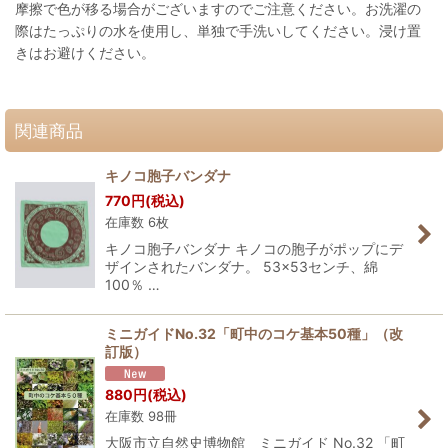
摩擦で色が移る場合がございますのでご注意ください。お洗濯の
際はたっぷりの水を使用し、単独で手洗いしてください。浸け置
きはお避けください。
関連商品
キノコ胞子バンダナ
770
円
(税込)
在庫数 6枚
キノコ胞子バンダナ キノコの胞子がポップにデ
ザインされたバンダナ。 53×53センチ、綿
100％ …
ミニガイドNo.32「町中のコケ基本50種」（改
訂版）
880
円
(税込)
在庫数 98冊
大阪市立自然史博物館 ミニガイド No.32 「町