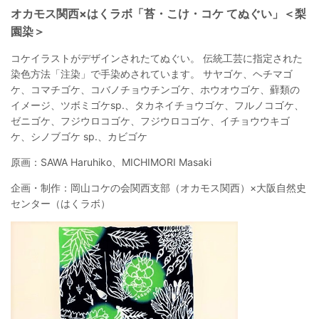
オカモス関西×はくラボ「苔・こけ・コケ てぬぐい」＜梨
園染＞
コケイラストがデザインされたてぬぐい。 伝統工芸に指定された
染色方法「注染」で手染めされています。 サヤゴケ、ヘチマゴ
ケ、コマチゴケ、コバノチョウチンゴケ、ホウオウゴケ、蘚類の
イメージ、ツボミゴケsp.、タカネイチョウゴケ、フルノコゴケ、
ゼニゴケ、フジウロコゴケ、フジウロコゴケ、イチョウウキゴ
ケ、シノブゴケ sp.、カビゴケ
原画：SAWA Haruhiko、MICHIMORI Masaki
企画・制作：岡山コケの会関西支部（オカモス関西）×大阪自然史
センター（はくラボ）