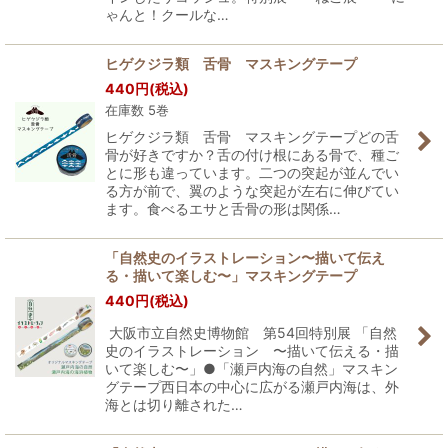
ゃんと！クールな…
ヒゲクジラ類 舌骨 マスキングテープ
440
円
(税込)
在庫数 5巻
ヒゲクジラ類 舌骨 マスキングテープどの舌
骨が好きですか？舌の付け根にある骨で、種ご
とに形も違っています。二つの突起が並んでい
る方が前で、翼のような突起が左右に伸びてい
ます。食べるエサと舌骨の形は関係…
「自然史のイラストレーション〜描いて伝え
る・描いて楽しむ〜」マスキングテープ
440
円
(税込)
大阪市立自然史博物館 第54回特別展 「自然
史のイラストレーション 〜描いて伝える・描
いて楽しむ〜」●「瀬戸内海の自然」マスキン
グテープ西日本の中心に広がる瀬戸内海は、外
海とは切り離された…