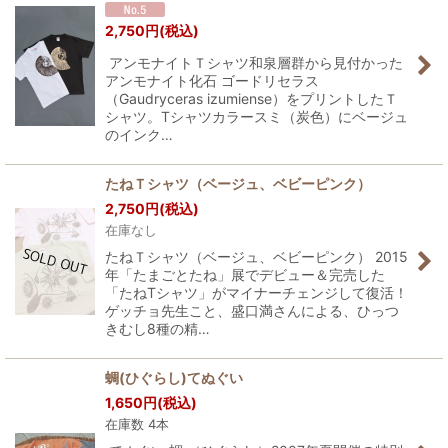
2,750
円
(税込)
アンモナイトＴシャツ和泉層群から見付かった
アンモナイト化石 ゴードリセラス
（Gaudryceras izumiense）をプリントしたＴ
シャツ。Tシャツカラースミ（炭色）にベージュ
のインク…
たねＴシャツ（ベージュ、ベビーピンク）
2,750
円
(税込)
在庫なし
たねＴシャツ（ベージュ、ベビーピンク） 2015
年「たまごとたね」展でデビュー＆完売した
「たねTシャツ」がマイナーチェンジして復活！
ゲッチョ先生こと、盛口満さんによる、ひっつ
きむし8種の精…
蜩(ひぐらし)てぬぐい
1,650
円
(税込)
在庫数 4本