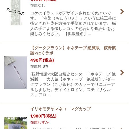
在庫なし
コケのイラストがデザインされたてぬぐいで
す。 「注染（ちゅうせん）」という伝統工芸に
指定された染色方法で手染めされています。 職
人の手による優しいコケの色合いや風合いをお
楽しみください。 【掲載種名】…
【ダークブラウン】ホネテープ 絶滅版 荻野慎
諧×はくラボ
490
円
(税込)
在庫数 6巻
荻野慎諧×大阪自然史センター「ホネテープ 絶
滅版」 大人気【ホネテープ 絶滅版】がダー
クブラウン（こげ茶色）のカラーでリニューア
ルしました。ディメトロドン、ステゴサウル
ス、アロ…
イリオモテヤマネコ マグカップ
1,980
円
(税込)
在庫わずか