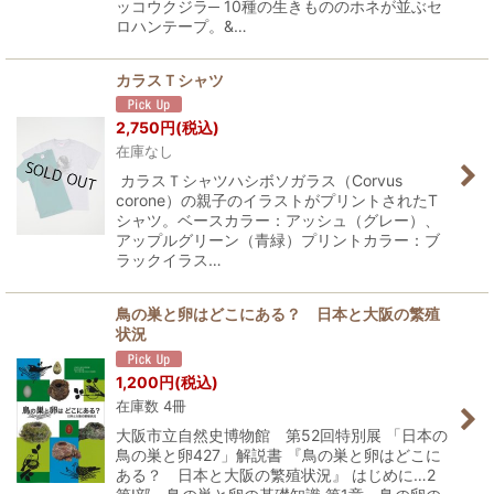
ッコウクジラ─ 10種の生きもののホネが並ぶセ
ロハンテープ。&…
カラスＴシャツ
2,750
円
(税込)
在庫なし
カラスＴシャツハシボソガラス（Corvus
corone）の親子のイラストがプリントされたT
シャツ。ベースカラー：アッシュ（グレー）、
アップルグリーン（青緑）プリントカラー：ブ
ラックイラス…
鳥の巣と卵はどこにある？ 日本と大阪の繁殖
状況
1,200
円
(税込)
在庫数 4冊
大阪市立自然史博物館 第52回特別展 「日本の
鳥の巣と卵427」解説書 『鳥の巣と卵はどこに
ある？ 日本と大阪の繁殖状況』 はじめに…2