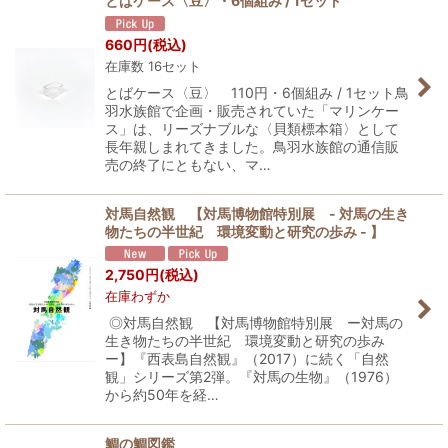
とばケース〈豆〉・6個組み / 1セット
660
円
(税込)
在庫数 16セット
とばケース〈豆〉 110円・6個組み / 1セット鳥
羽水族館で企画・販売されていた「マリンケー
ス」は、リーズナブルな〈貝類標本箱〉として
長年親しまれてきました。鳥羽水族館の通信販
売の終了にともない、マ…
対馬自然観 【対馬博物館特別展 - 対馬の生き
物たちの半世紀 環境変動と研究の歩み - 】
2,750
円
(税込)
在庫わずか
◎対馬自然観 【対馬博物館特別展 ー対馬の
生き物たちの半世紀 環境変動と研究の歩み
ー】『西表島自然観』（2017）に続く「自然
観」シリーズ第2弾。『対馬の生物』（1976）
から約50年を経…
鯛の鯛図鑑