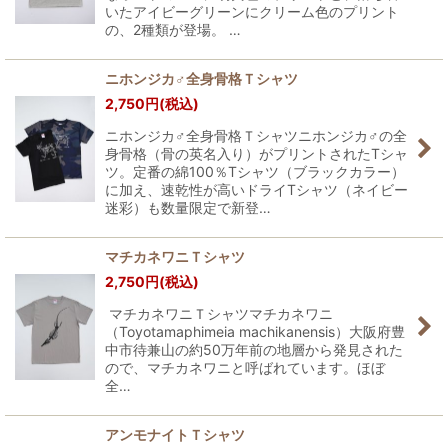
いたアイビーグリーンにクリーム色のプリント
の、2種類が登場。 …
ニホンジカ♂全身骨格Ｔシャツ
2,750
円
(税込)
ニホンジカ♂全身骨格Ｔシャツニホンジカ♂の全
身骨格（骨の英名入り）がプリントされたTシャ
ツ。定番の綿100％Tシャツ（ブラックカラー）
に加え、速乾性が高いドライTシャツ（ネイビー
迷彩）も数量限定で新登…
マチカネワニＴシャツ
2,750
円
(税込)
マチカネワニＴシャツマチカネワニ
（Toyotamaphimeia machikanensis）大阪府豊
中市待兼山の約50万年前の地層から発見された
ので、マチカネワニと呼ばれています。ほぼ
全…
アンモナイトＴシャツ