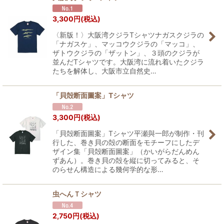
3,300
円
(税込)
〈新版！〉大阪湾クジラTシャツナガスクジラの
「ナガスケ」、マッコウクジラの「マッコ」、
ザトウクジラの「ザットン」、３頭のクジラが
並んだTシャツです。大阪湾に流れ着いたクジラ
たちを解体し、大阪市立自然史…
「貝殻断面圖案」Tシャツ
3,300
円
(税込)
「貝殻断面圖案」Tシャツ平瀬與一郎が制作・刊
行した、巻き貝の殻の断面をモチーフにしたデ
ザイン集「貝殻断面圖案」（かいがらだんめん
ずあん）。巻き貝の殻を縦に切ってみると、そ
のらせん構造による幾何学的な形…
虫へんＴシャツ
2,750
円
(税込)