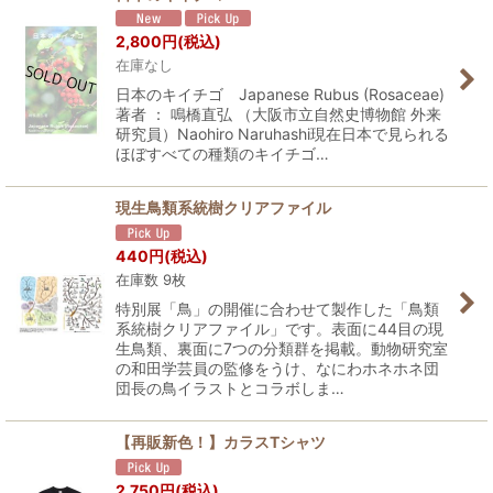
2,800
円
(税込)
在庫なし
日本のキイチゴ Japanese Rubus (Rosaceae)
著者 ： 鳴橋直弘 （大阪市立自然史博物館 外来
研究員）Naohiro Naruhashi現在日本で見られる
ほぼすべての種類のキイチゴ…
現生鳥類系統樹クリアファイル
440
円
(税込)
在庫数 9枚
特別展「鳥」の開催に合わせて製作した「鳥類
系統樹クリアファイル」です。表面に44目の現
生鳥類、裏面に7つの分類群を掲載。動物研究室
の和田学芸員の監修をうけ、なにわホネホネ団
団長の鳥イラストとコラボしま…
【再販新色！】カラスTシャツ
2,750
円
(税込)