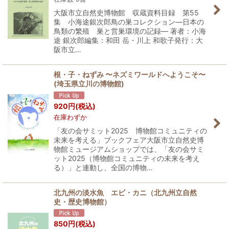
大阪市立自然史博物館 収蔵資料目録 第55
集 小海途銀次郎鳥の巣コレクション―日本の
鳥類の繁殖 巣と営巣環境の記録― 著者：小海
途 銀次郎編集：和田 岳・川上 和歌子発行：大
阪市立…
根・子・ねずみ 〜ネズミワールドへようこそ〜
(埼玉県立川の博物館)
920
円
(税込)
在庫わずか
「友の会サミット2025 博物館コミュニティの
未来を考える」ブックフェア大阪市立自然史博
物館ミュージアムショップでは、「友の会サミ
ット2025（博物館コミュニティの未来を考え
る）」と連動し、全国の博物…
北九州の淡水魚 エビ・カニ（北九州立自然
史・歴史博物館）
850
円
(税込)