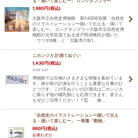
る・描いて楽しむ〜」 ロングタンブラー
1,980
円
(税込)
大阪市立自然史博物館 第54回特別展「自然史
のイラストレーション〜描いて伝える・描いて
楽しむ〜」 ロングタンブラー大阪市立自然史博
物館の元学芸員である波戸岡清峰氏が描いた
「ウツボ8種」と「大阪湾の魚1…
ニホンジカ 計測てぬぐい
1,430
円
(税込)
sold out
博物館では生物のさまざまな情報を集めていま
す。体や骨の計測を行うことも重要な仕事のひ
とつです。この手ぬぐいの計測法は二ホンジカ
に限らず他の哺乳類にも応用できます。皆さん
もぜひご活用ください！？監 修…
「自然史のイラストレーション〜描いて伝え
る・描いて楽しむ〜」 一筆箋「動物」
660
円
(税込)
在庫わずか