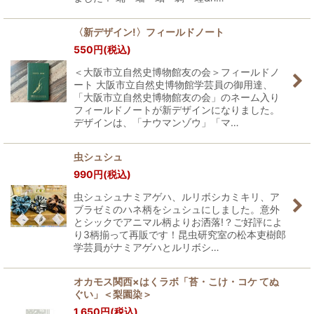
〈新デザイン!〉フィールドノート
550
円
(税込)
＜大阪市立自然史博物館友の会＞フィールドノ
ート 大阪市立自然史博物館学芸員の御用達、
「大阪市立自然史博物館友の会」のネーム入り
フィールドノートが新デザインになりました。
デザインは、「ナウマンゾウ」「マ…
虫シュシュ
990
円
(税込)
虫シュシュナミアゲハ、ルリボシカミキリ、ア
ブラゼミのハネ柄をシュシュにしました。意外
とシックでアニマル柄よりお洒落!？ご好評によ
り3柄揃って再販です！昆虫研究室の松本吏樹郎
学芸員がナミアゲハとルリボシ…
オカモス関西×はくラボ「苔・こけ・コケ てぬ
ぐい」＜梨園染＞
1,650
円
(税込)