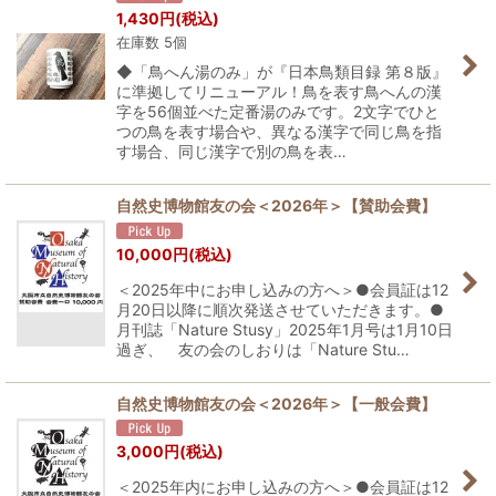
1,430
円
(税込)
在庫数 5個
◆「鳥へん湯のみ」が『日本鳥類目録 第８版』
に準拠してリニューアル！鳥を表す鳥へんの漢
字を56個並べた定番湯のみです。2文字でひと
つの鳥を表す場合や、異なる漢字で同じ鳥を指
す場合、同じ漢字で別の鳥を表…
自然史博物館友の会＜2026年＞【賛助会費】
10,000
円
(税込)
＜2025年中にお申し込みの方へ＞●会員証は12
月20日以降に順次発送させていただきます。●
月刊誌「Nature Stusy」2025年1月号は1月10日
過ぎ、 友の会のしおりは「Nature Stu…
自然史博物館友の会＜2026年＞【一般会費】
3,000
円
(税込)
＜2025年内にお申し込みの方へ＞●会員証は12