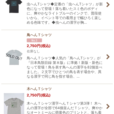
虫へんTシャツ◆定番の「虫へんTシャツ」が新
色になって登場！落ち着いたスミ色のボディ
に、爽やかなライトブルーのインクで、普段使
いから、イベント等での着用まで幅ひろく楽し
める色味です。◆虫へんの漢字が胸…
鳥へんＴシャツ
2,750
円
(税込)
在庫なし
鳥へんＴシャツ◆人気の「鳥へんTシャツ」が
『日本鳥類目録 第８版』に準拠！新版・新色に
なって登場！鳥を表す鳥へんの漢字を82個並べ
ました。２文字でひとつの鳥を表す場合や、異
なる漢字で同じ鳥を指す場合、…
木へんＴシャツ
2,750
円
(税込)
木へんＴシャツ漢字へんＴシャツ第3弾！ 木へ
んの漢字が全部で64個並んだＴシャツ。爽やか
なオートミールに萌黄色のプリントと、落ち着