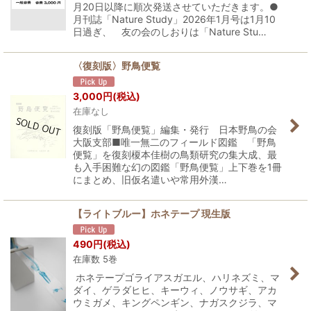
月20日以降に順次発送させていただきます。●
月刊誌「Nature Study」2026年1月号は1月10
日過ぎ、 友の会のしおりは「Nature Stu…
〈復刻版〉野鳥便覧
3,000
円
(税込)
在庫なし
復刻版「野鳥便覧」編集・発行 日本野鳥の会
大阪支部■唯一無二のフィールド図鑑 「野鳥
便覧」を復刻榎本佳樹の鳥類研究の集大成、最
も入手困難な幻の図鑑「野鳥便覧」上下巻を1冊
にまとめ、旧仮名遣いや常用外漢…
【ライトブルー】ホネテープ 現生版
490
円
(税込)
在庫数 5巻
ホネテープゴライアスガエル、ハリネズミ、マ
ダイ、ゲラダヒヒ、キーウィ、ノウサギ、アカ
ウミガメ、キングペンギン、ナガスクジラ、マ