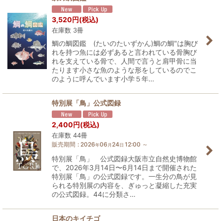
3,520
円
(税込)
在庫数 3冊
鯛の鯛図鑑 (たいのたいずかん)鯛の鯛"は胸び
れを持つ魚には必ずあると言われている骨胸び
れを支えている骨で、人間で言うと肩甲骨に当
たります小さな魚のような形をしているのでこ
のように呼んでいます小学５年…
特別展「鳥」公式図録
2,400
円
(税込)
在庫数 44冊
販売期間
:
2026
06
24
12:00
～
年
月
日
特別展「鳥」 公式図録大阪市立自然史博物館
で、2026年3月14日〜6月14日まで開催された
特別展「鳥」の公式図録です。一生分の鳥が見
られる特別展の内容を、ぎゅっと凝縮した充実
の公式図録。44に分類さ…
日本のキイチゴ