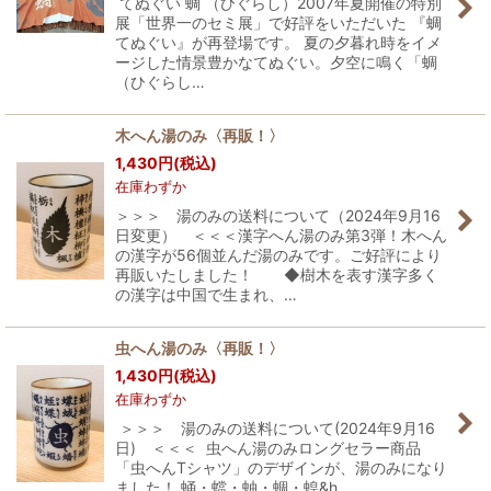
てぬぐい 蜩 （ひぐらし）2007年夏開催の特別
展「世界一のセミ展」で好評をいただいた 『蜩
てぬぐい』が再登場です。 夏の夕暮れ時をイメ
ージした情景豊かなてぬぐい。夕空に鳴く「蜩
（ひぐらし…
木へん湯のみ〈再販！〉
1,430
円
(税込)
在庫わずか
＞＞＞ 湯のみの送料について（2024年9月16
日変更） ＜＜＜漢字へん湯のみ第3弾！木へん
の漢字が56個並んだ湯のみです。ご好評により
再販いたしました！ ◆樹木を表す漢字多く
の漢字は中国で生まれ、…
虫へん湯のみ〈再販！〉
1,430
円
(税込)
在庫わずか
＞＞＞ 湯のみの送料について(2024年9月16
日) ＜＜＜ 虫へん湯のみロングセラー商品
「虫へんTシャツ」のデザインが、湯のみになり
ました！ 蛹・蟷・蚰・蜩・蝗&h…