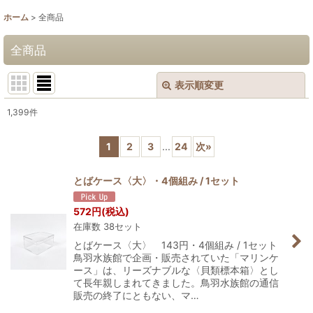
ホーム
>
全商品
全商品
表示順変更
閉じる
1,399
件
表示数
:
1
2
3
...
24
次
»
並び順
:
とばケース〈大〉・4個組み / 1セット
絞り込む
572
円
(税込)
在庫数 38セット
とばケース〈大〉 143円・4個組み / 1セット
鳥羽水族館で企画・販売されていた「マリンケ
ース」は、リーズナブルな〈貝類標本箱〉とし
て長年親しまれてきました。鳥羽水族館の通信
販売の終了にともない、マ…