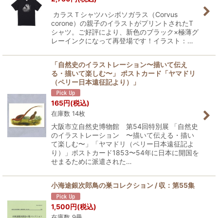
カラスＴシャツハシボソガラス（Corvus
corone）の親子のイラストがプリントされたT
シャツ。ご好評により、新色のブラック×極薄グ
レーインクになって再登場です！イラスト：…
「自然史のイラストレーション〜描いて伝え
る・描いて楽しむ〜」 ポストカード「ヤマドリ
（ペリー日本遠征記より）」
165
円
(税込)
在庫数 14枚
大阪市立自然史博物館 第54回特別展 「自然史
のイラストレーション 〜描いて伝える・描い
て楽しむ〜」「ヤマドリ（ペリー日本遠征記よ
り）」ポストカード1853〜54年に日本に開国を
せまるために派遣された…
小海途銀次郎鳥の巣コレクション / 収：第55集
1,500
円
(税込)
在庫数 9冊