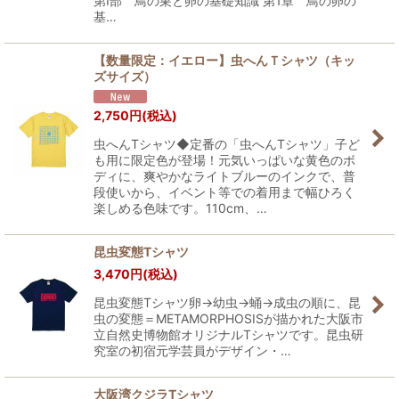
第I部 鳥の巣と卵の基礎知識 第1章 鳥の卵の
基…
【数量限定：イエロー】虫へんＴシャツ（キッ
ズサイズ）
2,750
円
(税込)
虫へんTシャツ◆定番の「虫へんTシャツ」子ど
も用に限定色が登場！元気いっぱいな黄色のボ
ディに、爽やかなライトブルーのインクで、普
段使いから、イベント等での着用まで幅ひろく
楽しめる色味です。110cm、…
昆虫変態Tシャツ
3,470
円
(税込)
昆虫変態Tシャツ卵→幼虫→蛹→成虫の順に、昆
虫の変態＝METAMORPHOSISが描かれた大阪市
立自然史博物館オリジナルTシャツです。昆虫研
究室の初宿元学芸員がデザイン・…
大阪湾クジラTシャツ