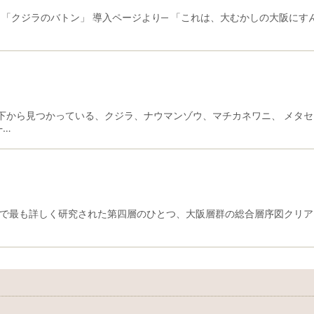
33 「クジラのバトン」 導入ページより─ 「これは、大むかしの大阪に
から見つかっている、クジラ、ナウマンゾウ、マチカネワニ、 メタセコ
-…
で最も詳しく研究された第四層のひとつ、大阪層群の総合層序図クリアフ