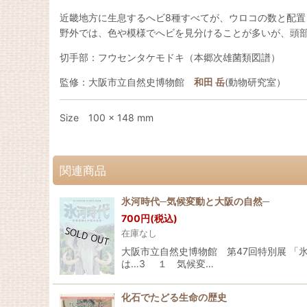
近畿地方に生息するへビ8種すべてが、ウロコの数と配置
野外では、色や模様でへビを見分けることが多いが、頭
切手部：フウセンタケモドキ（本郷次雄菌類図譜）
監修：大阪市立自然史博物館
和田 岳
(動物研究室）
Size 100 × 148 mm
関連商品
氷河時代─気候変動と大阪の自然─
700
円
(税込)
在庫なし
大阪市立自然史博物館 第47回特別展 「氷
は…3 １ 気候変…
化石でたどる生命の歴史