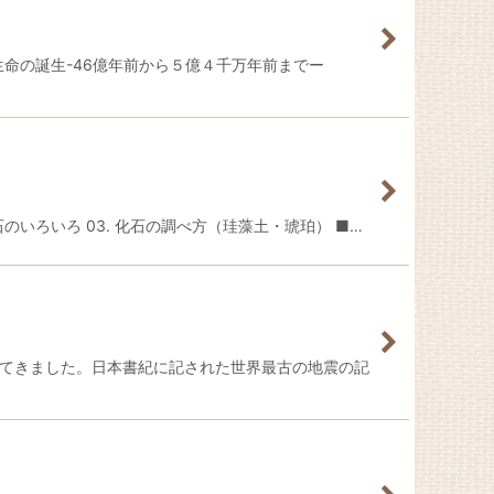
球と生命の誕生-46億年前から５億４千万年前までー
石のいろいろ 03. 化石の調べ方（珪藻土・琥珀） ■…
けてきました。日本書紀に記された世界最古の地震の記