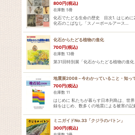
800
円
(税込)
在庫数 5冊
化石でたどる生命の歴史 目次1. はじめ
化石のこばなし「スノーボールアース…
化石からたどる植物の進化
700
円
(税込)
在庫数 13冊
第31回特別展「化石からたどる植物の進化」解
地震展2008－今わかっていること・知っ
700
円
(税込)
在庫数 11
はじめに 私たちが暮らす日本列島は、世
録をはじめ、数多くの地震による被害の記
ミニガイドNo.33「クジラのバトン」
300
円
(税込)
在庫数 3冊