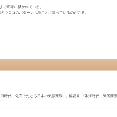
まで正確に描かれている。
部のウロコのパターンも種ごとに違っているのが判る。
河時代 ─化石でたどる日本の気候変動─」解説書 『氷河時代 ─気候変動