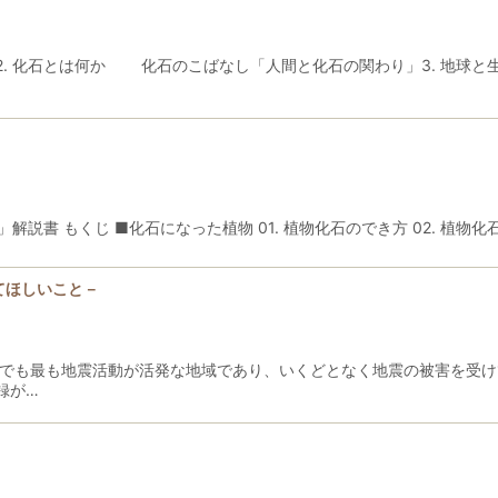
に2. 化石とは何か 化石のこばなし「人間と化石の関わり」3. 地
説書 もくじ ■化石になった植物 01. 植物化石のでき方 02. 植物化
てほしいこと－
界でも最も地震活動が活発な地域であり、いくどとなく地震の被害を受
録が…