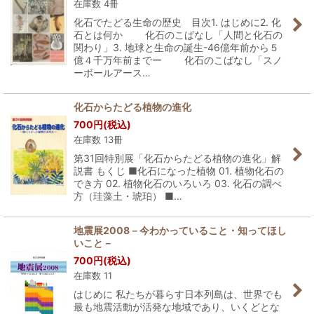
在庫数 4冊
化石でたどる生命の歴史 目次1. はじめに2. 化
石とは何か 化石のこばなし「人間と化石の
関わり」3. 地球と生命の誕生-46億年前から５
億４千万年前までー 化石のこばなし「スノ
ーボールアース…
化石からたどる植物の進化
700
円
(税込)
在庫数 13冊
第31回特別展「化石からたどる植物の進化」解
説書 もくじ ■化石になった植物 01. 植物化石の
でき方 02. 植物化石のいろいろ 03. 化石の調べ
方（珪藻土・琥珀） ■…
地震展2008－今わかっていること・知ってほし
いこと－
700
円
(税込)
在庫数 11
はじめに 私たちが暮らす日本列島は、世界でも
最も地震活動が活発な地域であり、いくどとな