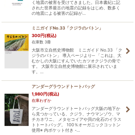
く地震の被害を受けてきました。日本書紀に記
された世界最古の地震の記録をはじめ、数多く
の地震による被害の記録が…
ミニガイドNo.33「クジラのバトン」
300
円
(税込)
在庫数 3冊
大阪市立自然史博物館 ミニガイド No.33 「ク
ジラのバトン」 導入ページより─ 「これは、大
むかしの大阪にすんでいたカツオクジラの骨で
す。 大阪市立自然史博物館に展示されていま
す。…
アンダーグラウンドトートバッグ
1,980
円
(税込)
在庫わずか
アンダーグラウンドトートバッグ大阪の地下か
ら見つかっている、クジラ、ナウマンゾウ、マ
チカネワニ、 メタセコイアや貝の化石のイラス
トトートバッグ。 100％オーガニックコットン
使用※ 内ポケット付き -…