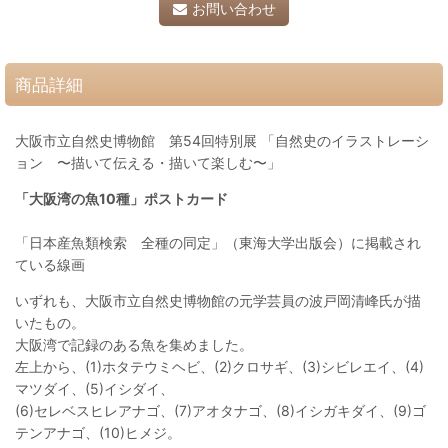
お問い合わせ
商品詳細
大阪市立自然史博物館 第54回特別展 「自然史のイラストレーシ
ョン 〜描いて伝える・描いて楽しむ〜」
「大阪湾の魚10種」ポストカード
「日本産魚類検索 全種の同定」（東海大学出版会）に掲載され
ている線画
いずれも、大阪市立自然史博物館の元学芸員の波戸岡清峰氏が描
いたもの。
大阪湾で記録のある魚を集めました。
左上から、(1)ホタテウミヘビ、(2)クロサギ、(3)シビレエイ、(4)
マツダイ、(5)イシダイ、
(6)セレベスヒレアナゴ、(7)アオタナゴ、(8)イシガキダイ、(9)ゴ
テンアナゴ、(10)ヒメジ。