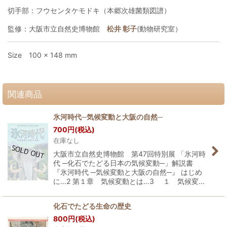
切手部：フウセンタケモドキ（本郷次雄菌類図譜）
監修：大阪市立自然史博物館
松井 彰子
(動物研究室）
Size 100 × 148 mm
関連商品
氷河時代─気候変動と大阪の自然─
700
円
(税込)
在庫なし
大阪市立自然史博物館 第47回特別展 「氷河時
代 ─化石でたどる日本の気候変動─」解説書
『氷河時代 ─気候変動と大阪の自然─』 はじめ
に…2 第１章 気候変動とは…3 １ 気候変…
化石でたどる生命の歴史
800
円
(税込)