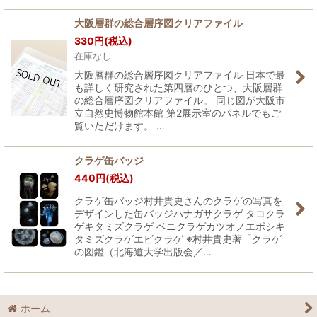
大阪層群の総合層序図クリアファイル
330
円
(税込)
在庫なし
大阪層群の総合層序図クリアファイル 日本で最
も詳しく研究された第四層のひとつ、大阪層群
の総合層序図クリアファイル。 同じ図が大阪市
立自然史博物館本館 第2展示室のパネルでもご
覧いただけます。 …
クラゲ缶バッジ
440
円
(税込)
クラゲ缶バッジ村井貴史さんのクラゲの写真を
デザインした缶バッジハナガサクラゲ タコクラ
ゲキタミズクラゲ ベニクラゲカツオノエボシキ
タミズクラゲエビクラゲ ※村井貴史著「クラゲ
の図鑑（北海道大学出版会／…
ホーム