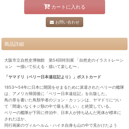
カートに入れる
お問い合わせ
商品詳細
大阪市立自然史博物館 第54回特別展 「自然史のイラストレーシ
ョン 〜描いて伝える・描いて楽しむ〜」
「ヤマドリ（ペリー日本遠征記より）」ポストカード
1853〜54年に日本に開国をせまるために派遣されたペリーの艦隊
は、アメリカ帰国後に「ペリー日本遠征記」を出版した。
鳥の章を書いた鳥類学者のジョン・カッシンは、ヤマドリについ
て「間違いなくキジ類の中で最も美しい」と絶賛している。
ペリーの艦隊が下田に停泊中、日本人が持ち込んだ死体が標本に
されたほか、
同行画家のヴィルヘルム・ハイネ自身も山の中で見かけたよう