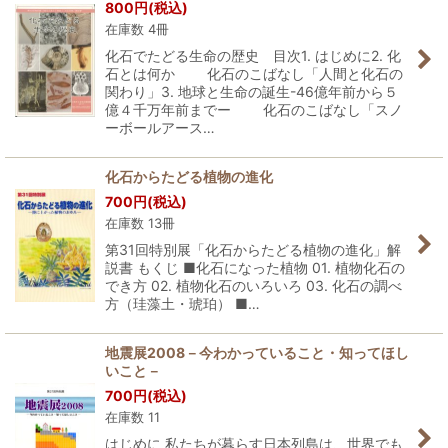
800
円
(税込)
在庫数 4冊
化石でたどる生命の歴史 目次1. はじめに2. 化
石とは何か 化石のこばなし「人間と化石の
関わり」3. 地球と生命の誕生-46億年前から５
億４千万年前までー 化石のこばなし「スノ
ーボールアース…
化石からたどる植物の進化
700
円
(税込)
在庫数 13冊
第31回特別展「化石からたどる植物の進化」解
説書 もくじ ■化石になった植物 01. 植物化石の
でき方 02. 植物化石のいろいろ 03. 化石の調べ
方（珪藻土・琥珀） ■…
地震展2008－今わかっていること・知ってほし
いこと－
700
円
(税込)
在庫数 11
はじめに 私たちが暮らす日本列島は、世界でも