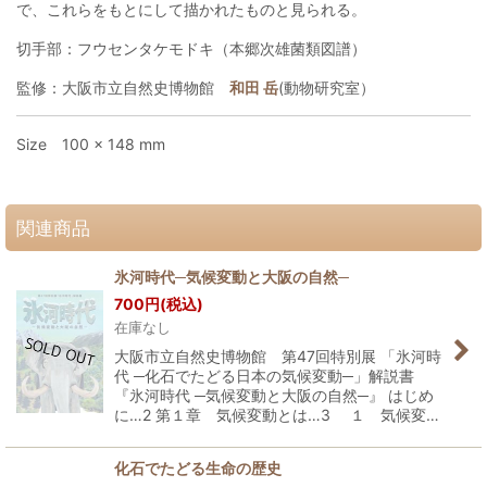
で、これらをもとにして描かれたものと見られる。
切手部：フウセンタケモドキ（本郷次雄菌類図譜）
監修：大阪市立自然史博物館
和田 岳
(動物研究室）
Size 100 × 148 mm
関連商品
氷河時代─気候変動と大阪の自然─
700
円
(税込)
在庫なし
大阪市立自然史博物館 第47回特別展 「氷河時
代 ─化石でたどる日本の気候変動─」解説書
『氷河時代 ─気候変動と大阪の自然─』 はじめ
に…2 第１章 気候変動とは…3 １ 気候変…
化石でたどる生命の歴史