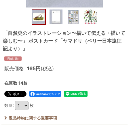
「自然史のイラストレーション〜描いて伝える・描いて
楽しむ〜」 ポストカード「ヤマドリ（ペリー日本遠征
記より）」
販売価格
:
165
円
(税込)
在庫数 14枚
Facebookでシェア
数量
:
枚
返品特約に関する重要事項