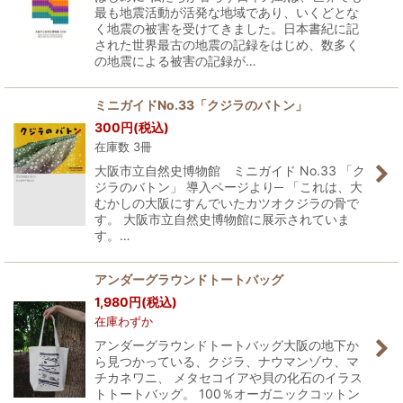
最も地震活動が活発な地域であり、いくどとな
く地震の被害を受けてきました。日本書紀に記
された世界最古の地震の記録をはじめ、数多く
の地震による被害の記録が…
ミニガイドNo.33「クジラのバトン」
300
円
(税込)
在庫数 3冊
大阪市立自然史博物館 ミニガイド No.33 「ク
ジラのバトン」 導入ページより─ 「これは、大
むかしの大阪にすんでいたカツオクジラの骨で
す。 大阪市立自然史博物館に展示されていま
す。…
アンダーグラウンドトートバッグ
1,980
円
(税込)
在庫わずか
アンダーグラウンドトートバッグ大阪の地下か
ら見つかっている、クジラ、ナウマンゾウ、マ
チカネワニ、 メタセコイアや貝の化石のイラス
トトートバッグ。 100％オーガニックコットン