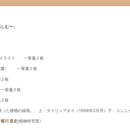
楽しむ〜」
紙イラスト 一筆箋２枚
蔵書） 一筆箋２枚
箋２枚
） 一筆箋２枚
箋２枚
y」に載った植物の線画。 上：タイリンアオイ（1968年3月号）下：コン
、
横川 昌史
(植物研究室）