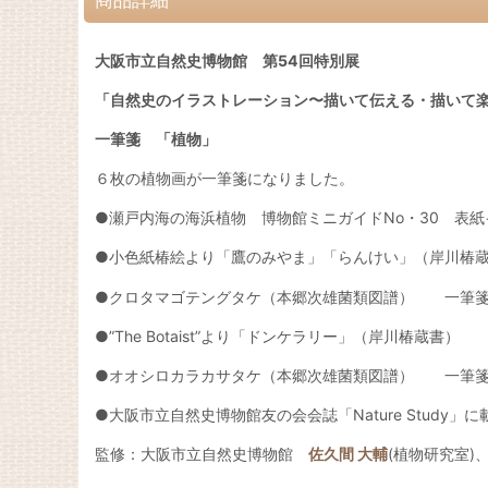
大阪市立自然史博物館 第54回特別展
「自然史のイラストレーション〜描いて伝える・描いて
一筆箋 「植物」
６枚の植物画が一筆箋になりました。
●瀬戸内海の海浜植物 博物館ミニガイドNo・30 表
●小色紙椿絵より「鷹のみやま」「らんけい」（岸川椿
●クロタマゴテングタケ（本郷次雄菌類図譜） 一筆
●”The Botaist”より「ドンケラリー」（岸川椿蔵書
●オオシロカラカサタケ（本郷次雄菌類図譜） 一筆
●大阪市立自然史博物館友の会会誌「Nature Stud
監修：大阪市立自然史博物館
佐久間 大輔
(植物研究室)