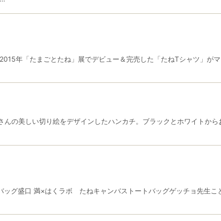
2015年「たまごとたね」展でデビュー＆完売した「たねTシャツ」が
んの美しい切り絵をデザインしたハンカチ。ブラックとホワイトからお選
トバッグ盛口 満×はくラボ たねキャンバストートバッグゲッチョ先生こ