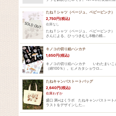
たねＴシャツ（ベージュ、ベビーピンク）
2,750
円
(税込)
在庫なし
たねＴシャツ（ベージュ、ベビーピンク） 
さんによる、ひっつきむし8種の精…
キノコの切り絵ハンカチ
1,650
円
(税込)
キノコの切り絵ハンカチ いわたまいこさ
（綿100％）。ヒメカタショウロ…
たねキャンバストートバッグ
2,640
円
(税込)
在庫わずか
盛口 満×はくラボ たねキャンバストー
ラストをデザインした…