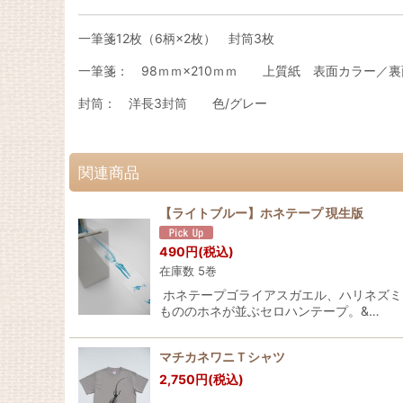
一筆箋12枚（6柄×2枚） 封筒3枚
一筆箋： 98ｍｍ×210ｍｍ 上質紙 表面カラー／
封筒： 洋長3封筒 色/グレー
関連商品
【ライトブルー】ホネテープ 現生版
490
円
(税込)
在庫数 5巻
ホネテープゴライアスガエル、ハリネズミ
もののホネが並ぶセロハンテープ。&…
マチカネワニＴシャツ
2,750
円
(税込)