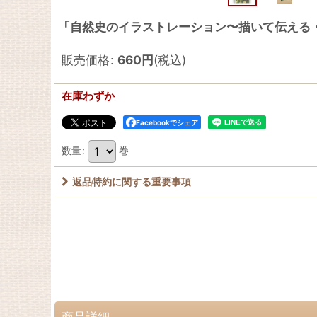
「自然史のイラストレーション〜描いて伝える
販売価格
:
660
円
(税込)
在庫わずか
Facebookでシェア
数量
:
巻
返品特約に関する重要事項
商品詳細