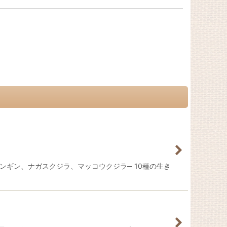
ギン、ナガスクジラ、マッコウクジラ─ 10種の生き