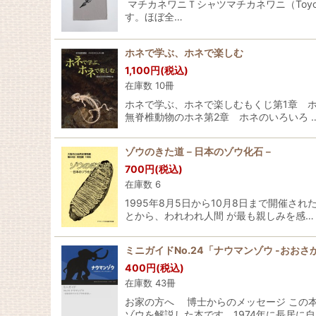
マチカネワニＴシャツマチカネワニ（Toyot
す。ほぼ全…
ホネで学ぶ、ホネで楽しむ
1,100
円
(税込)
在庫数 10冊
ホネで学ぶ、ホネで楽しむもくじ第1章 ホ
無脊椎動物のホネ第2章 ホネのいろいろ 
ゾウのきた道－日本のゾウ化石－
700
円
(税込)
在庫数 6
1995年8月5日から10月8日まで開催
とから、われわれ人間 が最も親しみを感…
ミニガイドNo.24「ナウマンゾウ -おお
400
円
(税込)
在庫数 43冊
お家の方へ 博士からのメッセージ この本
ゾウを解説した本です。1974年に長居に自