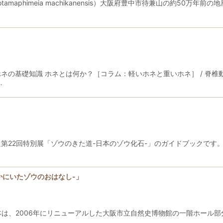
amaphimeia machikanensis）大阪府豊中市待兼山の約50
ネの基礎知識 ホネとは何か？［コラム：軽いホネと重いホネ］ / 脊椎
…
された第22回特別展「ゾウのきた道-日本のゾウ化石-」のガイドブックで
さかにいたゾウのおはなし-」
は、2006年にリニューアルした大阪市立自然史博物館の一階ホール部
…