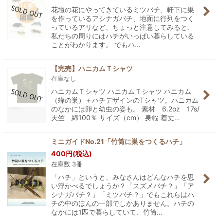
花壇の花にやってきているミツバチ、軒下に巣
を作っているアシナガバチ、地面に行列をつく
っているアリなど、ちょっと注意してみると、
私たちの周りにはハチがいっぱい暮らしている
ことがわかります。 でもハ…
【完売】ハニカムＴシャツ
在庫なし
ハニカムＴシャツ ハニカムＴシャツ ハニカム
（蜂の巣）＋ハチデザインのTシャツ。ハニカム
のなかには卵と幼虫の姿も。 素材 6.2oz 17s/
天竺 綿100％ サイズ（cm） 身幅 着丈…
ミニガイドNo.21「竹筒に巣をつくるハチ」
400
円
(税込)
在庫数 3冊
「ハチ」というと、みなさんはどんなハチを思
い浮かべるでしょうか？「スズメバチ？」「ア
シナガバチ？」「ミツバチ？」でもこれらはハ
チの中のほんの一部でしかありません。ハチの
なかには1匹で暮らしていて、竹筒…