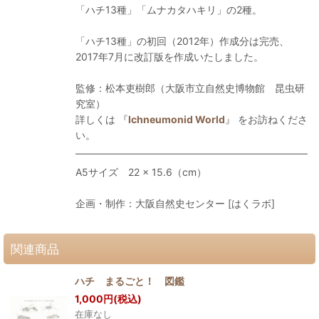
「ハチ13種」「ムナカタハキリ」の2種。
「ハチ13種」の初回（2012年）作成分は完売、
2017年7月に改訂版を作成いたしました。
監修：松本吏樹郎（大阪市立自然史博物館 昆虫研
究室）
詳しくは 『
Ichneumonid World
』 をお訪ねくださ
い。
A5サイズ 22 × 15.6（cm）
企画・制作：大阪自然史センター [はくラボ]
関連商品
ハチ まるごと！ 図鑑
1,000
円
(税込)
在庫なし