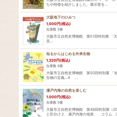
ちや特徴を紹介しました。展示室を…
大阪地下のひみつ
1,000
円
(税込)
在庫数 5冊
大阪市立自然史博物館 第51回特別展 「大
見…
知るからはじめる外来生物
1,320
円
(税込)
在庫数 6冊
大阪市立自然史博物館 第50回特別展 「
生物の定義…4 …
瀬戸内海の自然を楽しむ
1,000
円
(税込)
在庫数 5冊
大阪市立自然史博物館 第48回特別展（
と区分け２ 瀬戸内海の地形 コラム 