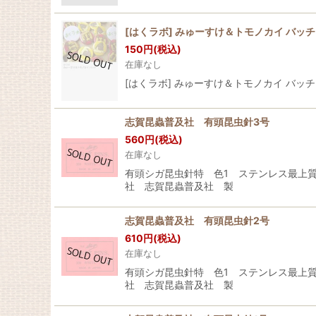
[はくラボ] みゅーすけ＆トモノカイ バッチ
150
円
(税込)
在庫なし
[はくラボ] みゅーすけ＆トモノカイ バッチ
志賀昆蟲普及社 有頭昆虫針3号
560
円
(税込)
在庫なし
有頭シガ昆虫針特 色1 ステンレス最上質
社 志賀昆蟲普及社 製
志賀昆蟲普及社 有頭昆虫針2号
610
円
(税込)
在庫なし
有頭シガ昆虫針特 色1 ステンレス最上質
社 志賀昆蟲普及社 製