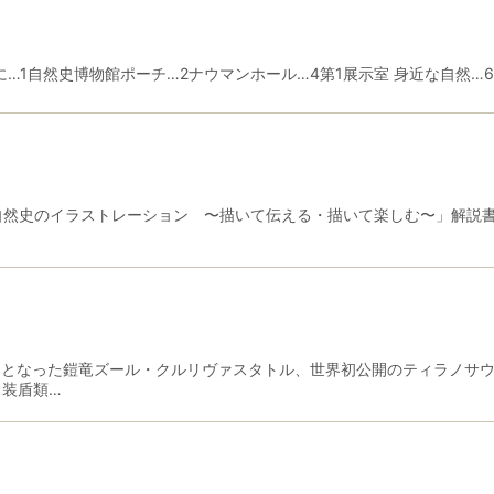
に…1自然史博物館ポーチ…2ナウマンホール…4第1展示室 身近な自然…61
然史のイラストレーション 〜描いて伝える・描いて楽しむ〜」解説書 『自
来日となった鎧竜ズール・クルリヴァスタトル、世界初公開のティラノサ
 装盾類…