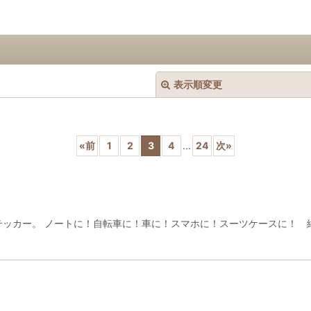
表示順変更
«
前
1
2
3
4
...
24
次
»
絞り込む
水＆耐光ステッカー。 ノートに！自転車に！車に！スマホに！スーツケースに