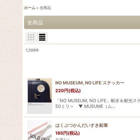
ホーム
>
全商品
全商品
1,398
件
表示数
:
並び順
:
NO MUSEUM, NO LIFE ステッカー
220
円
(税込)
「NO MUSEUM, NO LIFE」耐
50ミリ＞ ▼ MUSUME（ム…
はくぶつかんだいすき鉛筆
165
円
(税込)
在庫なし