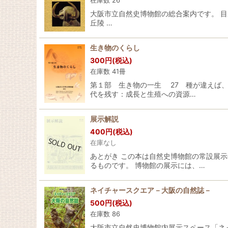
在庫数 26
大阪市立自然史博物館の総合案内です。 目
丘陵 …
生き物のくらし
300
円
(税込)
在庫数 41冊
第１部 生き物の一生 27 種が違えば
代を残す：成長と生殖への資源…
展示解説
400
円
(税込)
在庫なし
あとがき この本は自然史博物館の常設展
るものです。 博物館の展示には、…
ネイチャースクエア－大阪の自然誌－
500
円
(税込)
在庫数 86
大阪市立自然史博物館内展示スペース「ネ