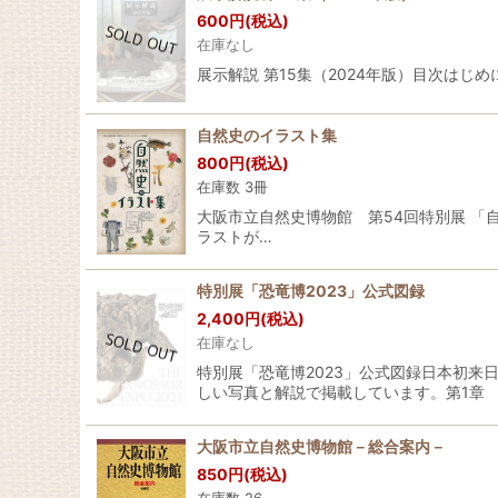
600
円
(税込)
在庫なし
展示解説 第15集（2024年版）目次はじめ
自然史のイラスト集
800
円
(税込)
在庫数 3冊
大阪市立自然史博物館 第54回特別展 「自
ラストが…
特別展「恐竜博2023」公式図録
2,400
円
(税込)
在庫なし
特別展「恐竜博2023」公式図録日本初
しい写真と解説で掲載しています。第1章
大阪市立自然史博物館－総合案内－
850
円
(税込)