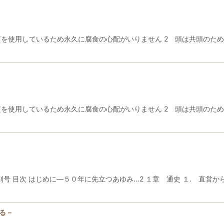
を使用しているため永久に腐食の心配がいりません 2 頭は共頭のため絶
を使用しているため永久に腐食の心配がいりません 2 頭は共頭のため絶
別号 目次 はじめに―５０年に先立つあゆみ…2 １章 通史 １. 直営
る－