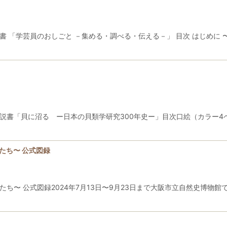
 「学芸員のおしごと －集める・調べる・伝える－」 目次 はじめに 〜学
説書「貝に沼る ー日本の貝類学研究300年史ー」目次口絵（カラー4ペー
たち〜 公式図録
たち〜 公式図録2024年7月13日〜9月23日まで大阪市立自然史博物