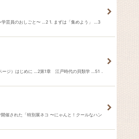
芸員のおしごと〜 …2 1. まずは「集めよう」 …3
ジ）はじめに …2第1章 江戸時代の貝類学 …51．
館で開催された「特別展ネコ 〜にゃんと！クールなハン