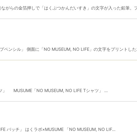
 昔ながらの金箔押しで「はくぶつかんだいすき」の文字が入った鉛筆。プ
 シャープペンシル」 側面に「NO MUSEUM, NO LIFE」の文字をプリン
ャツ」 MUSUME「NO MUSEUM, NO LIFE Tシャツ」 …
IFE バッチ」 はくラボ×MUSUME 「NO MUSEUM, NO LIF…