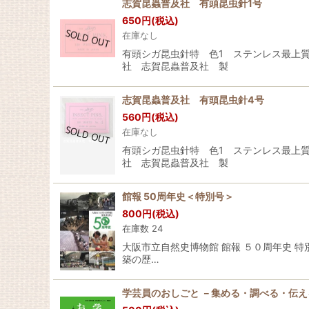
志賀昆蟲普及社 有頭昆虫針1号
650
円
(税込)
在庫なし
有頭シガ昆虫針特 色1 ステンレス最上質
社 志賀昆蟲普及社 製
志賀昆蟲普及社 有頭昆虫針4号
560
円
(税込)
在庫なし
有頭シガ昆虫針特 色1 ステンレス最上質
社 志賀昆蟲普及社 製
館報 50周年史＜特別号＞
800
円
(税込)
在庫数 24
大阪市立自然史博物館 館報 ５０周年史 特
築の歴…
学芸員のおしごと －集める・調べる・伝え