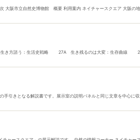
次 大阪市立自然史博物館 概要 利用案内 ネイチャースクエア 大阪の地
、生き方諮う：生活史戦略 27A 生き残るのは大変：生存曲線 2
示の手引きとなる解説書です。展示室の説明パネルと同じ文章を中心に
イチャースクエア」の展示解説です。 自然の情報コーナー ネイチャー