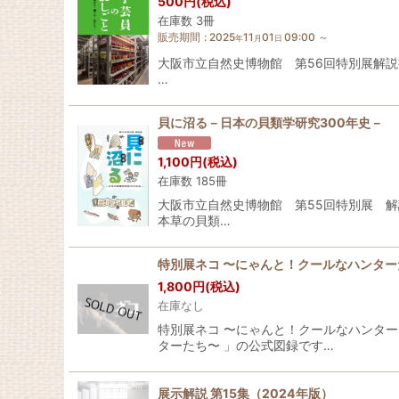
500
円
(税込)
在庫数 3冊
販売期間
:
2025
11
01
09:00
～
年
月
日
大阪市立自然史博物館 第56回特別展解説書
…
貝に沼る－日本の貝類学研究300年史－
1,100
円
(税込)
在庫数 185冊
大阪市立自然史博物館 第55回特別展 解
本草の貝類…
特別展ネコ 〜にゃんと！クールなハンター
1,800
円
(税込)
在庫なし
特別展ネコ 〜にゃんと！クールなハンター
ターたち〜 」の公式図録です…
展示解説 第15集（2024年版）