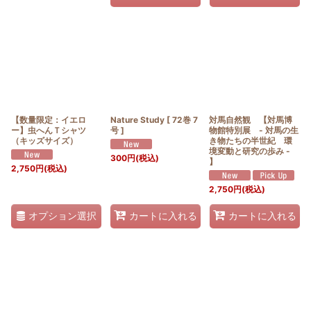
【数量限定：イエロ
Nature Study [ 72巻 7
対馬自然観 【対馬博
ー】虫へんＴシャツ
号 ]
物館特別展 - 対馬の生
（キッズサイズ）
き物たちの半世紀 環
境変動と研究の歩み -
300
円
(税込)
】
2,750
円
(税込)
2,750
円
(税込)
オプション選択
カートに入れる
カートに入れる