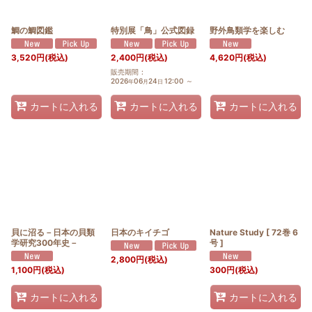
鯛の鯛図鑑
特別展「鳥」公式図録
野外鳥類学を楽しむ
3,520
円
(税込)
2,400
円
(税込)
4,620
円
(税込)
販売期間
:
2026
06
24
12:00
～
年
月
日
カートに入れる
カートに入れる
カートに入れる
貝に沼る－日本の貝類
日本のキイチゴ
Nature Study [ 72巻 6
学研究300年史－
号 ]
2,800
円
(税込)
1,100
円
(税込)
300
円
(税込)
カートに入れる
カートに入れる