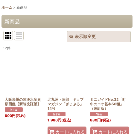
ホーム
>
新商品
新商品
表示順変更
閉じる
12
件
表示数
:
並び順
:
絞り込む
大阪泉州の陸淡水産貝
北九州・魚部 ギョブ
ミニガイドNo.32「町
類図鑑【新装改訂版】
マガジン「ぎょぶる」
中のコケ基本50種」
14号
（改訂版）
800
円
(税込)
1,980
円
(税込)
880
円
(税込)
カートに入れる
カートに入れる