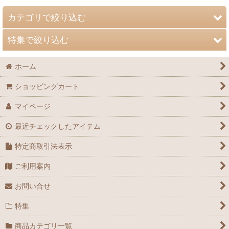
カテゴリで絞り込む
特集で絞り込む
大阪自然史オリジナルグッズ
ホーム
ミュージアムグッズ
動物 (動物・鳥・両生・爬虫・魚・甲殻・軟体etc.)
ショッピングカート
とばケース（標本ケース）
昆虫 (昆虫・ムシetc.)
マイページ
自然観察・標本作成道具
植物 (木本・草本・シダ・コケ・キノコetc.)
最近チェックしたアイテム
常設展・特別展解説書
地学 (古生物・化石・鉱物・地層etc.)
特定商取引法表示
ミニガイド
博物学・生態系 (地域の自然・外来生物etc.)
ご利用案内
研究報告
第54回特別展「自然史のイラストレーション」
お問い合せ
収蔵資料目録
特集
第55回特別展「貝に沼る」
自然史研究
商品カテゴリ一覧